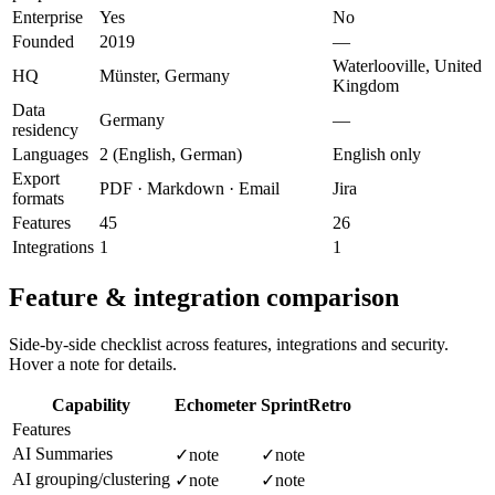
Enterprise
Yes
No
Founded
2019
—
Waterlooville, United
HQ
Münster, Germany
Kingdom
Data
Germany
—
residency
Languages
2 (English, German)
English only
Export
PDF · Markdown · Email
Jira
formats
Features
45
26
Integrations
1
1
Feature & integration comparison
Side-by-side checklist across features, integrations and security.
Hover a note for details.
Capability
Echometer
SprintRetro
Features
AI Summaries
✓
note
✓
note
AI grouping/clustering
✓
note
✓
note