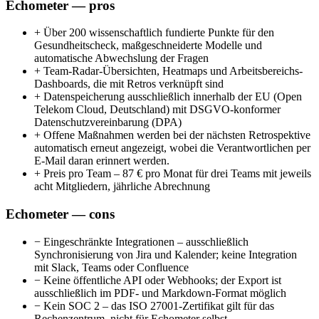
Echometer — pros
+
Über 200 wissenschaftlich fundierte Punkte für den
Gesundheitscheck, maßgeschneiderte Modelle und
automatische Abwechslung der Fragen
+
Team-Radar-Übersichten, Heatmaps und Arbeitsbereichs-
Dashboards, die mit Retros verknüpft sind
+
Datenspeicherung ausschließlich innerhalb der EU (Open
Telekom Cloud, Deutschland) mit DSGVO-konformer
Datenschutzvereinbarung (DPA)
+
Offene Maßnahmen werden bei der nächsten Retrospektive
automatisch erneut angezeigt, wobei die Verantwortlichen per
E-Mail daran erinnert werden.
+
Preis pro Team – 87 € pro Monat für drei Teams mit jeweils
acht Mitgliedern, jährliche Abrechnung
Echometer — cons
−
Eingeschränkte Integrationen – ausschließlich
Synchronisierung von Jira und Kalender; keine Integration
mit Slack, Teams oder Confluence
−
Keine öffentliche API oder Webhooks; der Export ist
ausschließlich im PDF- und Markdown-Format möglich
−
Kein SOC 2 – das ISO 27001-Zertifikat gilt für das
Rechenzentrum, nicht für Echometer selbst