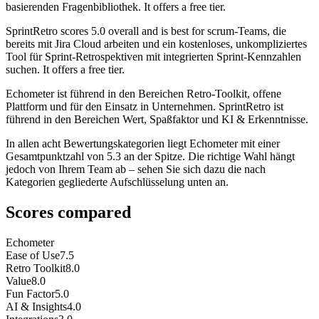
basierenden Fragenbibliothek. It offers a free tier.
SprintRetro
scores
5.0
overall and is best for scrum-Teams, die
bereits mit Jira Cloud arbeiten und ein kostenloses, unkompliziertes
Tool für Sprint-Retrospektiven mit integrierten Sprint-Kennzahlen
suchen. It offers a free tier.
Echometer ist führend in den Bereichen Retro-Toolkit, offene
Plattform und für den Einsatz in Unternehmen. SprintRetro ist
führend in den Bereichen Wert, Spaßfaktor und KI & Erkenntnisse.
In allen acht Bewertungskategorien liegt Echometer mit einer
Gesamtpunktzahl von 5.3 an der Spitze. Die richtige Wahl hängt
jedoch von Ihrem Team ab – sehen Sie sich dazu die nach
Kategorien gegliederte Aufschlüsselung unten an.
Scores compared
Echometer
Ease of Use
7.5
Retro Toolkit
8.0
Value
8.0
Fun Factor
5.0
AI & Insights
4.0