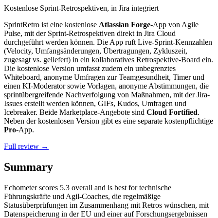
Kostenlose Sprint-Retrospektiven, in Jira integriert
SprintRetro ist eine kostenlose
Atlassian Forge
-App von Agile
Pulse, mit der Sprint-Retrospektiven direkt in Jira Cloud
durchgeführt werden können. Die App ruft Live-Sprint-Kennzahlen
(Velocity, Umfangsänderungen, Übertragungen, Zykluszeit,
zugesagt vs. geliefert) in ein kollaboratives Retrospektive-Board ein.
Die kostenlose Version umfasst zudem ein unbegrenztes
Whiteboard, anonyme Umfragen zur Teamgesundheit, Timer und
einen KI-Moderator sowie Vorlagen, anonyme Abstimmungen, die
sprintübergreifende Nachverfolgung von Maßnahmen, mit der Jira-
Issues erstellt werden können, GIFs, Kudos, Umfragen und
Icebreaker. Beide Marketplace-Angebote sind
Cloud Fortified
.
Neben der kostenlosen Version gibt es eine separate kostenpflichtige
Pro
-App.
Full review →
Summary
Echometer
scores
5.3
overall and is best for technische
Führungskräfte und Agil-Coaches, die regelmäßige
Statusüberprüfungen im Zusammenhang mit Retros wünschen, mit
Datenspeicherung in der EU und einer auf Forschungsergebnissen