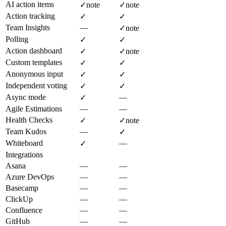
AI action items
✓
note
✓
note
Action tracking
✓
✓
Team Insights
—
✓
note
Polling
✓
✓
Action dashboard
✓
✓
note
Custom templates
✓
✓
Anonymous input
✓
✓
Independent voting
✓
✓
Async mode
—
✓
Agile Estimations
—
—
Health Checks
✓
✓
note
Team Kudos
—
✓
Whiteboard
—
✓
Integrations
Asana
—
—
Azure DevOps
—
—
Basecamp
—
—
ClickUp
—
—
Confluence
—
—
GitHub
—
—