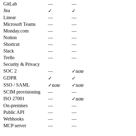
GitLab
—
—
Jira
✓
✓
Linear
—
—
Microsoft Teams
—
—
Monday.com
—
—
Notion
—
—
Shortcut
—
—
Slack
—
—
Trello
—
—
Security & Privacy
SOC 2
—
✓
note
GDPR
✓
✓
SSO / SAML
✓
note
✓
note
SCIM provisioning
—
—
ISO 27001
—
✓
note
On-premises
—
—
Public API
—
—
Webhooks
—
—
MCP server
—
—