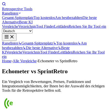
Retrospective Tools
Ranglisten
Gesamt-Spitzenplatz
Top kostenlos
Am bestbezahlten
Die beste
Alternative
Beste KI
Vergleiche
Verzeichnis
Tool Finder
Leitfäden
Reichen Sie Ihr Tool ein
Ranglisten
↳
Gesamt-Spitzenplatz
↳
Top kostenlos
↳
Am
bestbezahlten
↳
Die beste Alternative
↳
Beste
KI
Vergleiche
Verzeichnis
Tool Finder
Leitfäden
Reichen Sie Ihr Tool
ein
Home
›
Alle Vergleiche
›
Echometer vs SprintRetro
Echometer
vs
SprintRetro
Ein Vergleich von Bewertungen, Preisen, Funktionen und
Integrationsmöglichkeiten, der Ihnen bei der Auswahl des richtigen
Tools für die Retrospektive helfen soll.