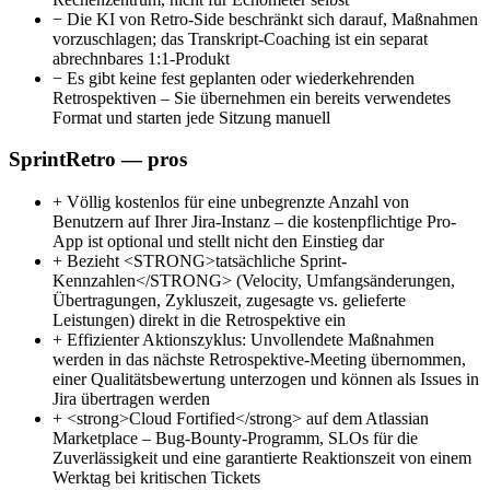
−
Die KI von Retro-Side beschränkt sich darauf, Maßnahmen
vorzuschlagen; das Transkript-Coaching ist ein separat
abrechnbares 1:1-Produkt
−
Es gibt keine fest geplanten oder wiederkehrenden
Retrospektiven – Sie übernehmen ein bereits verwendetes
Format und starten jede Sitzung manuell
SprintRetro — pros
+
Völlig kostenlos für eine unbegrenzte Anzahl von
Benutzern auf Ihrer Jira-Instanz – die kostenpflichtige Pro-
App ist optional und stellt nicht den Einstieg dar
+
Bezieht <STRONG>tatsächliche Sprint-
Kennzahlen</STRONG> (Velocity, Umfangsänderungen,
Übertragungen, Zykluszeit, zugesagte vs. gelieferte
Leistungen) direkt in die Retrospektive ein
+
Effizienter Aktionszyklus: Unvollendete Maßnahmen
werden in das nächste Retrospektive-Meeting übernommen,
einer Qualitätsbewertung unterzogen und können als Issues in
Jira übertragen werden
+
<strong>Cloud Fortified</strong> auf dem Atlassian
Marketplace – Bug-Bounty-Programm, SLOs für die
Zuverlässigkeit und eine garantierte Reaktionszeit von einem
Werktag bei kritischen Tickets