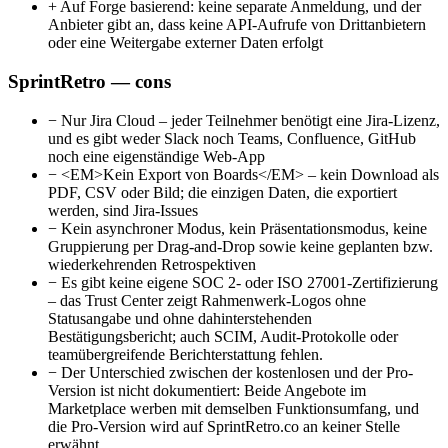
+
Auf Forge basierend: keine separate Anmeldung, und der
Anbieter gibt an, dass keine API-Aufrufe von Drittanbietern
oder eine Weitergabe externer Daten erfolgt
SprintRetro — cons
−
Nur Jira Cloud – jeder Teilnehmer benötigt eine Jira-Lizenz,
und es gibt weder Slack noch Teams, Confluence, GitHub
noch eine eigenständige Web-App
−
<EM>Kein Export von Boards</EM> – kein Download als
PDF, CSV oder Bild; die einzigen Daten, die exportiert
werden, sind Jira-Issues
−
Kein asynchroner Modus, kein Präsentationsmodus, keine
Gruppierung per Drag-and-Drop sowie keine geplanten bzw.
wiederkehrenden Retrospektiven
−
Es gibt keine eigene SOC 2- oder ISO 27001-Zertifizierung
– das Trust Center zeigt Rahmenwerk-Logos ohne
Statusangabe und ohne dahinterstehenden
Bestätigungsbericht; auch SCIM, Audit-Protokolle oder
teamübergreifende Berichterstattung fehlen.
−
Der Unterschied zwischen der kostenlosen und der Pro-
Version ist nicht dokumentiert: Beide Angebote im
Marketplace werben mit demselben Funktionsumfang, und
die Pro-Version wird auf SprintRetro.co an keiner Stelle
erwähnt.