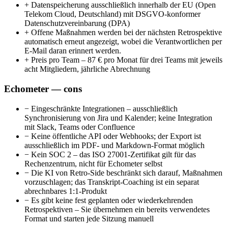
+
Datenspeicherung ausschließlich innerhalb der EU (Open
Telekom Cloud, Deutschland) mit DSGVO-konformer
Datenschutzvereinbarung (DPA)
+
Offene Maßnahmen werden bei der nächsten Retrospektive
automatisch erneut angezeigt, wobei die Verantwortlichen per
E-Mail daran erinnert werden.
+
Preis pro Team – 87 € pro Monat für drei Teams mit jeweils
acht Mitgliedern, jährliche Abrechnung
Echometer — cons
−
Eingeschränkte Integrationen – ausschließlich
Synchronisierung von Jira und Kalender; keine Integration
mit Slack, Teams oder Confluence
−
Keine öffentliche API oder Webhooks; der Export ist
ausschließlich im PDF- und Markdown-Format möglich
−
Kein SOC 2 – das ISO 27001-Zertifikat gilt für das
Rechenzentrum, nicht für Echometer selbst
−
Die KI von Retro-Side beschränkt sich darauf, Maßnahmen
vorzuschlagen; das Transkript-Coaching ist ein separat
abrechnbares 1:1-Produkt
−
Es gibt keine fest geplanten oder wiederkehrenden
Retrospektiven – Sie übernehmen ein bereits verwendetes
Format und starten jede Sitzung manuell