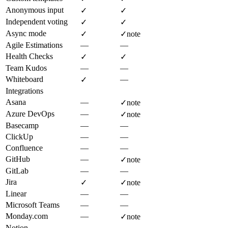
Anonymous input
✓
✓
Independent voting
✓
✓
Async mode
✓
✓
note
Agile Estimations
—
—
Health Checks
✓
✓
Team Kudos
—
—
Whiteboard
—
✓
Integrations
Asana
—
✓
note
Azure DevOps
—
✓
note
Basecamp
—
—
ClickUp
—
—
Confluence
—
—
GitHub
—
✓
note
GitLab
—
—
Jira
✓
✓
note
Linear
—
—
Microsoft Teams
—
—
Monday.com
—
✓
note
Notion
—
—