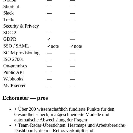
Shortcut
—
—
Slack
—
—
Trello
—
—
Security & Privacy
SOC 2
—
—
GDPR
—
✓
SSO / SAML
✓
note
✓
note
SCIM provisioning
—
—
ISO 27001
—
—
On-premises
—
—
Public API
—
—
Webhooks
—
—
MCP server
—
—
Echometer — pros
+
Über 200 wissenschaftlich fundierte Punkte für den
Gesundheitscheck, maßgeschneiderte Modelle und
automatische Abwechslung der Fragen
+
Team-Radar-Übersichten, Heatmaps und Arbeitsbereichs-
Dashboards, die mit Retros verknüpft sind