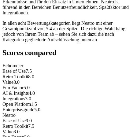
Erkenntnisse und für den Einsatz in Unternehmen. Neatro ist
führend in den Bereichen Benutzerfreundlichkeit, Spaßfaktor und
Integrationen.
In allen acht Bewertungskategorien liegt Neatro mit einer
Gesamtpunktzahl von 5.4 an der Spitze. Die richtige Wahl hängt
jedoch von Ihrem Team ab – sehen Sie sich dazu die nach
Kategorien gegliederte Aufschlüsselung unten an.
Scores compared
Echometer
Ease of Use
7.5
Retro Toolkit
8.0
Value
8.0
Fun Factor
5.0
AI & Insights
4.0
Integrations
3.0
Open Platform
1.5
Enterprise-grade
5.0
Neatro
Ease of Use
9.0
Retro Toolkit
7.5
Value
8.0