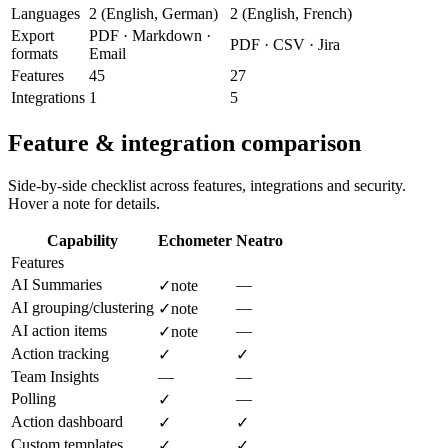
Languages
2 (English, German)
2 (English, French)
Export
PDF · Markdown ·
PDF · CSV · Jira
formats
Email
Features
45
27
Integrations
1
5
Feature & integration comparison
Side-by-side checklist across features, integrations and security.
Hover a note for details.
Capability
Echometer
Neatro
Features
AI Summaries
—
✓
note
AI grouping/clustering
—
✓
note
AI action items
—
✓
note
Action tracking
✓
✓
Team Insights
—
—
Polling
—
✓
Action dashboard
✓
✓
Custom templates
✓
✓