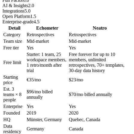
Fun Factor
6.0
AI & Insights
2.0
Integrations
5.0
Open Platform
1.5
Enterprise-grade
4.5
Detail
Echometer
Neatro
Category
Retrospectives
Retrospectives
Team size
Mid-market
Mid-market
Free tier
Yes
Yes
Starter: 1 team, 25
Free forever for up to 10
workspace members,
members, unlimited
Free limit
1 retro/month after
retrospectives, 70+ templates,
trial
30-day data history
Starting
€35/mo
$23/mo
price
Est. 3
$96/mo billed
teams × 8
$70/mo billed annually
annually
people
Enterprise
Yes
Yes
Founded
2019
2020
HQ
Münster, Germany
Quebec, Canada
Data
Germany
Canada
residency