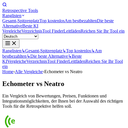
Retrospective Tools
Ranglisten
Gesamt-Spitzenplatz
Top kostenlos
Am bestbezahlten
Die beste
Alternative
Beste KI
Vergleiche
Verzeichnis
Tool Finder
Leitfäden
Reichen Sie Ihr Tool ein
Ranglisten
↳
Gesamt-Spitzenplatz
↳
Top kostenlos
↳
Am
bestbezahlten
↳
Die beste Alternative
↳
Beste
KI
Vergleiche
Verzeichnis
Tool Finder
Leitfäden
Reichen Sie Ihr Tool
ein
Home
›
Alle Vergleiche
›
Echometer vs Neatro
Echometer
vs
Neatro
Ein Vergleich von Bewertungen, Preisen, Funktionen und
Integrationsmöglichkeiten, der Ihnen bei der Auswahl des richtigen
Tools für die Retrospektive helfen soll.