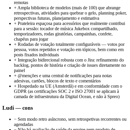
remotas
+
Ampla biblioteca de modelos (mais de 100) que abrange
retrospectivas, atividades para quebrar o gelo, planning poker,
perspectivas futuras, planejamento e estimativa
+
Prateleira espaçosa para acessórios que realmente contribui
para a sessão: tocador de música Jukebox compartilhado,
temporizadores, rodas giratórias, campainhas, confete,
chapéus para jogar
+
Rodadas de votação totalmente configuráveis — votos por
pessoa, votos repetidos e votação em tópicos, bem como em
posts fixados individuais
+
Integração bidirecional robusta com o Jira: refinamento do
backlog, pontos de história e criação de issues diretamente no
painel
+
@menções e uma central de notificações para notas
adesivas, cartões, blocos de texto e comentários
+
Hospedado na UE (Amsterdã) e em conformidade com o
GDPR (as certificações SOC 2 e ISO 27001 se aplicam à
camada de infraestrutura da Digital Ocean, e não à Spreo)
Ludi — cons
−
Sem modo retro asíncrono, sem retrospetivas recorrentes ou
agendadas
−
Não há avaliação de saúde da equipe nem produto de