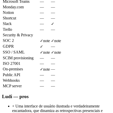
Microsoft Teams
—
—
Monday.com
—
—
Notion
—
—
Shortcut
—
—
Slack
—
✓
Trello
—
—
Security & Privacy
SOC 2
✓
note
✓
note
GDPR
—
✓
SSO / SAML
✓
note
✓
note
SCIM provisioning
—
—
ISO 27001
—
—
On-premises
—
✓
note
Public API
—
—
Webhooks
—
—
MCP server
—
—
Ludi — pros
+
Uma interface de usuário ilustrada e verdadeiramente
encantadora, que dinamiza as retrospectivas presenciais e