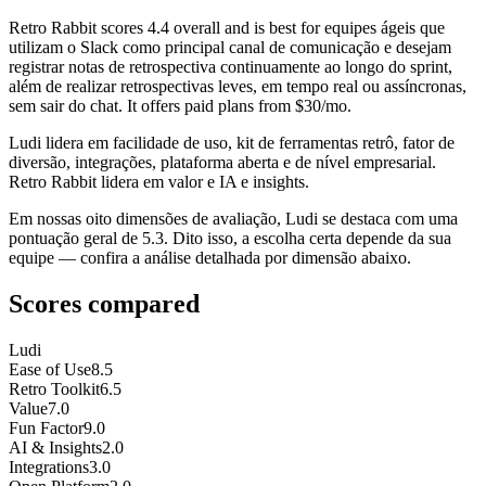
Retro Rabbit
scores
4.4
overall and is best for equipes ágeis que
utilizam o Slack como principal canal de comunicação e desejam
registrar notas de retrospectiva continuamente ao longo do sprint,
além de realizar retrospectivas leves, em tempo real ou assíncronas,
sem sair do chat. It offers paid plans from $30/mo.
Ludi lidera em facilidade de uso, kit de ferramentas retrô, fator de
diversão, integrações, plataforma aberta e de nível empresarial.
Retro Rabbit lidera em valor e IA e insights.
Em nossas oito dimensões de avaliação, Ludi se destaca com uma
pontuação geral de 5.3. Dito isso, a escolha certa depende da sua
equipe — confira a análise detalhada por dimensão abaixo.
Scores compared
Ludi
Ease of Use
8.5
Retro Toolkit
6.5
Value
7.0
Fun Factor
9.0
AI & Insights
2.0
Integrations
3.0