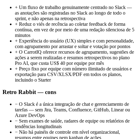
+
Um fluxo de trabalho genuinamente centrado no Slack —
as anotações são registradas no Slack ao longo de todo o
sprint, e não apenas na retrospectiva
+
Reduz o viés de recência ao coletar feedback de forma
contínua, em vez de por meio de uma redação silenciosa de 5
minutos
+
Experiência do usuário (UX) simples e com personalidade,
com agrupamento por arrastar e soltar e votação por pontos
+
O CarrotIQ oferece recursos de agrupamento, sugestões de
ações a serem realizadas e resumos retrospectivos no plano
Pro AI, que custa US$ 40 por equipe por mês
+
Preço fixo por equipe com número ilimitado de usuários e
exportação para CSV/XLSX/PDF em todos os planos,
incluindo o Starter
Retro Rabbit — cons
−
O Slack é a única integração de chat e gerenciamento de
tarefas — sem Jira, Teams, Confluence, GitHub, Linear ou
Azure DevOps
−
Sem exames de saúde, radares de equipe ou relatórios de
tendências longitudinais
−
Não há painéis de controle em nível organizacional,
resumos entre equipes nem kanban de ações