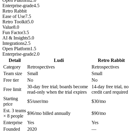
Open Platform
2.0
Enterprise-grade
4.5
Retro Rabbit
Ease of Use
7.5
Retro Toolkit
5.0
Value
8.0
Fun Factor
3.5
AI & Insights
5.0
Integrations
2.5
Open Platform
1.5
Enterprise-grade
2.0
Detail
Ludi
Retro Rabbit
Category
Retrospectives
Retrospectives
Team size
Small
Small
Free tier
No
No
30-day free trial; boards become
14-day free trial, no
Free limit
read-only when the trial expires
credit card required
Starting
$5/user/mo
$30/mo
price
Est. 3 teams
$96/mo billed annually
$90/mo
× 8 people
Enterprise
Yes
Yes
Founded
2020
—