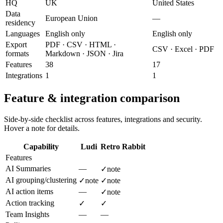
HQ
UK
United States
Data
European Union
—
residency
Languages
English only
English only
Export
PDF · CSV · HTML ·
CSV · Excel · PDF
formats
Markdown · JSON · Jira
Features
38
17
Integrations
1
1
Feature & integration comparison
Side-by-side checklist across features, integrations and security.
Hover a note for details.
Capability
Ludi
Retro Rabbit
Features
AI Summaries
—
✓
note
AI grouping/clustering
✓
note
✓
note
AI action items
—
✓
note
Action tracking
✓
✓
Team Insights
—
—