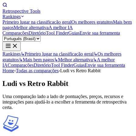
Retrospective Tools
Rankings
Primeiro lugar na classificação geral
Os melhores gratuitos
Mais bem
pagos
Melhor alternativa
A melhor IA
Comparações
Diretório
Tool Finder
Guias
Envie sua ferramenta
Rankings
↳
Primeiro lugar na classificação geral
↳
Os melhores
gratuitos
↳
Mais bem pagos
↳
Melhor alternativa
↳
A melhor
IA
Comparações
Diretório
Tool Finder
Guias
Envie sua ferramenta
Home
›
Todas as comparações
›
Ludi vs Retro Rabbit
Ludi
vs
Retro Rabbit
Uma comparação lado a lado de pontuações, preços, recursos e
integrações para ajudá-lo a escolher a ferramenta de retrospectiva
certa.