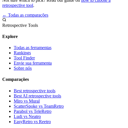
Not sure which to pick? Read our guide on
how to choose a
retrospective tool
.
← Todas as comparações
Retrospective Tools
Explore
Todas as ferramentas
Rankings
Tool Finder
Envie sua ferramenta
Sobre nós
Comparações
Best retrospective tools
Best AI retrospective tools
Miro vs Mural
ScatterSpoke vs TeamRetro
Parabol vs TeleRetro
Ludi vs Neatro
EasyRetro vs Reetro