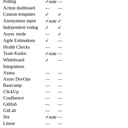
Polling
—
✓
note
Action dashboard
—
—
Custom templates
✓
✓
Anonymous input
✓
note
✓
Independent voting
✓
✓
Async mode
—
✓
Agile Estimations
—
✓
Health Checks
—
—
Team Kudos
—
✓
note
Whiteboard
—
✓
Integrations
Asana
—
—
Azure DevOps
—
—
Basecamp
—
—
ClickUp
—
—
Confluence
—
—
GitHub
—
—
GitLab
—
—
Jira
—
✓
note
Linear
—
—