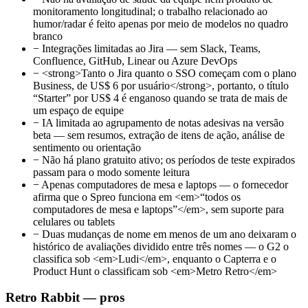
monitoramento longitudinal; o trabalho relacionado ao
humor/radar é feito apenas por meio de modelos no quadro
branco
−
Integrações limitadas ao Jira — sem Slack, Teams,
Confluence, GitHub, Linear ou Azure DevOps
−
<strong>Tanto o Jira quanto o SSO começam com o plano
Business, de US$ 6 por usuário</strong>, portanto, o título
“Starter” por US$ 4 é enganoso quando se trata de mais de
um espaço de equipe
−
IA limitada ao agrupamento de notas adesivas na versão
beta — sem resumos, extração de itens de ação, análise de
sentimento ou orientação
−
Não há plano gratuito ativo; os períodos de teste expirados
passam para o modo somente leitura
−
Apenas computadores de mesa e laptops — o fornecedor
afirma que o Spreo funciona em <em>“todos os
computadores de mesa e laptops”</em>, sem suporte para
celulares ou tablets
−
Duas mudanças de nome em menos de um ano deixaram o
histórico de avaliações dividido entre três nomes — o G2 o
classifica sob <em>Ludi</em>, enquanto o Capterra e o
Product Hunt o classificam sob <em>Metro Retro</em>
Retro Rabbit — pros