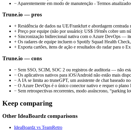
−
Aparentemente em modo de manutenção - Termos atualizados pe
Trune.io — pros
+
Residência de dados na UE/Frankfurt e abordagem centrada
+
Preço por equipe (não por usuário): US$ 19/mês cobre um núm
+
Sincronização bidirecional nativa com o Azure DevOps — iten
+
Os radares de equipe incluem o Spotify Squad Health Check, 
+
Exporta cartões, itens de ação e resultados do radar para o
Trune.io — cons
−
Sem SSO, SCIM, SOC 2 ou registros de auditoria — não está
−
Os aplicativos nativos para iOS/Android não estão mais dispo
−
A IA se limita ao truneGPT, um assistente de chat baseado 
−
O Azure DevOps é o único conector nativo e requer o plano Pr
−
Sem retrospectivas recorrentes, modo assíncrono, “parking lot
Keep comparing
Other IdeaBoardz comparisons
IdeaBoardz vs TeamRetro