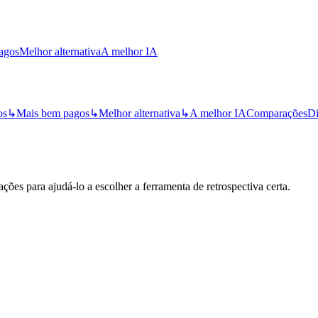
agos
Melhor alternativa
A melhor IA
os
↳
Mais bem pagos
↳
Melhor alternativa
↳
A melhor IA
Comparações
Di
ões para ajudá-lo a escolher a ferramenta de retrospectiva certa.