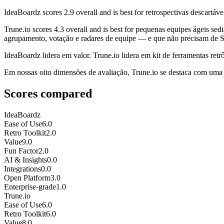
IdeaBoardz
scores
2.9
overall and is best for retrospectivas descartáve
Trune.io
scores
4.3
overall and is best for pequenas equipes ágeis 
agrupamento, votação e radares de equipe — e que não precisam de SSO,
IdeaBoardz lidera em valor. Trune.io lidera em kit de ferramentas retrô,
Em nossas oito dimensões de avaliação, Trune.io se destaca com uma p
Scores compared
IdeaBoardz
Ease of Use
6.0
Retro Toolkit
2.0
Value
9.0
Fun Factor
2.0
AI & Insights
0.0
Integrations
0.0
Open Platform
3.0
Enterprise-grade
1.0
Trune.io
Ease of Use
6.0
Retro Toolkit
6.0
Value
8.0