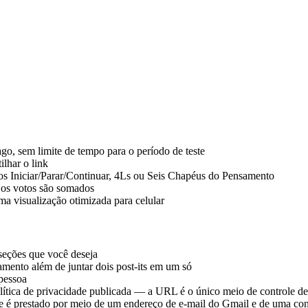
go, sem limite de tempo para o período de teste
ilhar o link
dos Iniciar/Parar/Continuar, 4Ls ou Seis Chapéus do Pensamento
; os votos são somados
a visualização otimizada para celular
eções que você deseja
amento além de juntar dois post-its em um só
 pessoa
ítica de privacidade publicada — a URL é o único meio de controle de
te é prestado por meio de um endereço de e-mail do Gmail e de uma con