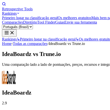
Retrospective Tools
Rankings
Primeiro lugar na classificação geral
Os melhores gratuitos
Mais bem p
Comparações
Diretório
Tool Finder
Guias
Envie sua ferramenta
Rankings
↳
Primeiro lugar na classificação geral
↳
Os melhores gratuit
Home
›
Todas as comparações
›
IdeaBoardz vs Trune.io
IdeaBoardz
vs
Trune.io
Uma comparação lado a lado de pontuações, preços, recursos e integraç
IdeaBoardz
2.9