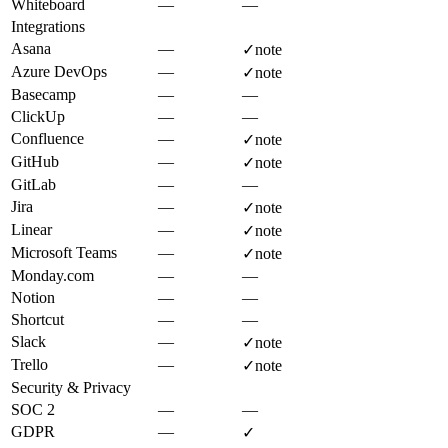
Whiteboard
—
—
Integrations
Asana
—
✓
note
Azure DevOps
—
✓
note
Basecamp
—
—
ClickUp
—
—
Confluence
—
✓
note
GitHub
—
✓
note
GitLab
—
—
Jira
—
✓
note
Linear
—
✓
note
Microsoft Teams
—
✓
note
Monday.com
—
—
Notion
—
—
Shortcut
—
—
Slack
—
✓
note
Trello
—
✓
note
Security & Privacy
SOC 2
—
—
GDPR
—
✓