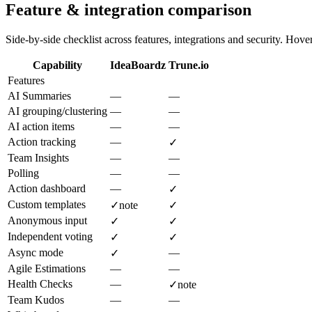
Feature & integration comparison
Side-by-side checklist across features, integrations and security. Hover 
Capability
IdeaBoardz
Trune.io
Features
AI Summaries
—
—
AI grouping/clustering
—
—
AI action items
—
—
Action tracking
—
✓
Team Insights
—
—
Polling
—
—
Action dashboard
—
✓
Custom templates
✓
note
✓
Anonymous input
✓
✓
Independent voting
✓
✓
Async mode
—
✓
Agile Estimations
—
—
Health Checks
—
✓
note
Team Kudos
—
—