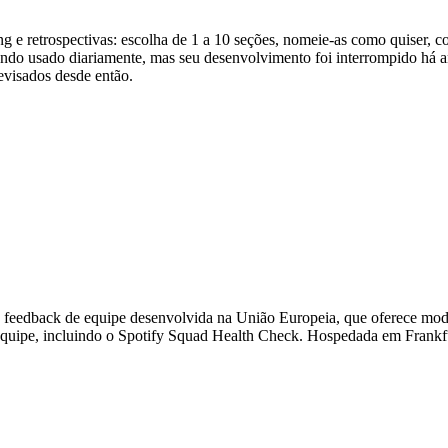
 e retrospectivas: escolha de 1 a 10 seções, nomeie-as como quiser, co
ndo usado diariamente, mas seu desenvolvimento foi interrompido há an
evisados desde então.
e feedback de equipe desenvolvida na União Europeia, que oferece mod
 equipe, incluindo o Spotify Squad Health Check. Hospedada em Frankfu