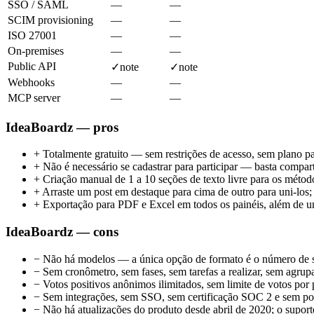
SSO / SAML
—
—
SCIM provisioning
—
—
ISO 27001
—
—
On-premises
—
—
Public API
✓
note
✓
note
Webhooks
—
—
MCP server
—
—
IdeaBoardz — pros
+
Totalmente gratuito — sem restrições de acesso, sem plano pa
+
Não é necessário se cadastrar para participar — basta compart
+
Criação manual de 1 a 10 seções de texto livre para os méto
+
Arraste um post em destaque para cima de outro para uni-los
+
Exportação para PDF e Excel em todos os painéis, além de um
IdeaBoardz — cons
−
Não há modelos — a única opção de formato é o número de s
−
Sem cronômetro, sem fases, sem tarefas a realizar, sem agrup
−
Votos positivos anônimos ilimitados, sem limite de votos por
−
Sem integrações, sem SSO, sem certificação SOC 2 e sem pol
−
Não há atualizações do produto desde abril de 2020; o supor