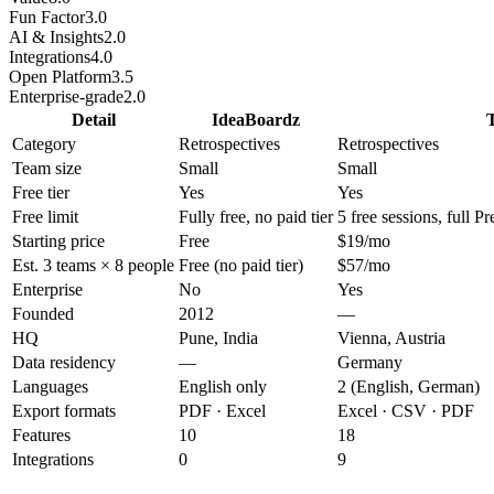
Fun Factor
3.0
AI & Insights
2.0
Integrations
4.0
Open Platform
3.5
Enterprise-grade
2.0
Detail
IdeaBoardz
Category
Retrospectives
Retrospectives
Team size
Small
Small
Free tier
Yes
Yes
Free limit
Fully free, no paid tier
5 free sessions, full P
Starting price
Free
$19/mo
Est. 3 teams × 8 people
Free (no paid tier)
$57/mo
Enterprise
No
Yes
Founded
2012
—
HQ
Pune, India
Vienna, Austria
Data residency
—
Germany
Languages
English only
2 (English, German)
Export formats
PDF · Excel
Excel · CSV · PDF
Features
10
18
Integrations
0
9