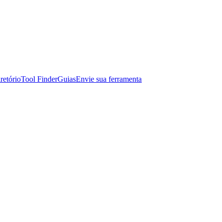
retório
Tool Finder
Guias
Envie sua ferramenta