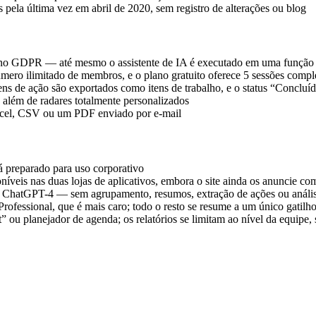
la última vez em abril de 2020, sem registro de alterações ou blog
 no GDPR — até mesmo o assistente de IA é executado em uma funçã
ero ilimitado de membros, e o plano gratuito oferece 5 sessões compl
s de ação são exportados como itens de trabalho, e o status “Concluíd
além de radares totalmente personalizados
 Excel, CSV ou um PDF enviado por e-mail
 preparado para uso corporativo
níveis nas duas lojas de aplicativos, embora o site ainda os anuncie c
no ChatGPT-4 — sem agrupamento, resumos, extração de ações ou anális
ofessional, que é mais caro; todo o resto se resume a um único gatilho
” ou planejador de agenda; os relatórios se limitam ao nível da equipe