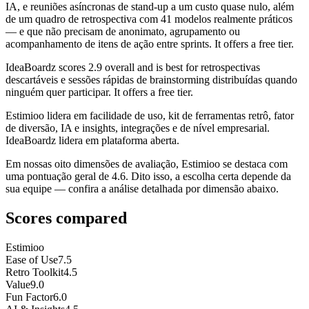
IA, e reuniões asíncronas de stand-up a um custo quase nulo, além
de um quadro de retrospectiva com 41 modelos realmente práticos
— e que não precisam de anonimato, agrupamento ou
acompanhamento de itens de ação entre sprints. It offers a free tier.
IdeaBoardz
scores
2.9
overall and is best for retrospectivas
descartáveis e sessões rápidas de brainstorming distribuídas quando
ninguém quer participar. It offers a free tier.
Estimioo lidera em facilidade de uso, kit de ferramentas retrô, fator
de diversão, IA e insights, integrações e de nível empresarial.
IdeaBoardz lidera em plataforma aberta.
Em nossas oito dimensões de avaliação, Estimioo se destaca com
uma pontuação geral de 4.6. Dito isso, a escolha certa depende da
sua equipe — confira a análise detalhada por dimensão abaixo.
Scores compared
Estimioo
Ease of Use
7.5
Retro Toolkit
4.5
Value
9.0
Fun Factor
6.0