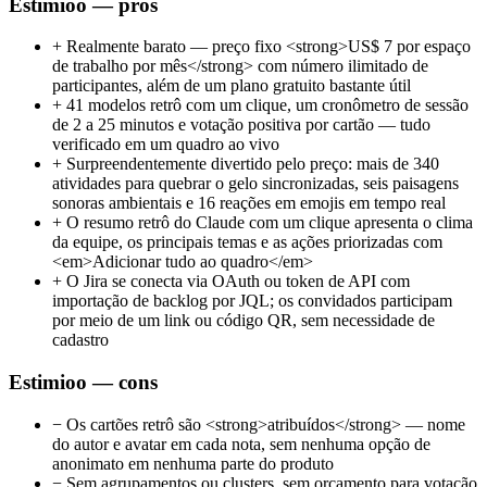
Estimioo — pros
+
Realmente barato — preço fixo <strong>US$ 7 por espaço
de trabalho por mês</strong> com número ilimitado de
participantes, além de um plano gratuito bastante útil
+
41 modelos retrô com um clique, um cronômetro de sessão
de 2 a 25 minutos e votação positiva por cartão — tudo
verificado em um quadro ao vivo
+
Surpreendentemente divertido pelo preço: mais de 340
atividades para quebrar o gelo sincronizadas, seis paisagens
sonoras ambientais e 16 reações em emojis em tempo real
+
O resumo retrô do Claude com um clique apresenta o clima
da equipe, os principais temas e as ações priorizadas com
<em>Adicionar tudo ao quadro</em>
+
O Jira se conecta via OAuth ou token de API com
importação de backlog por JQL; os convidados participam
por meio de um link ou código QR, sem necessidade de
cadastro
Estimioo — cons
−
Os cartões retrô são <strong>atribuídos</strong> — nome
do autor e avatar em cada nota, sem nenhuma opção de
anonimato em nenhuma parte do produto
−
Sem agrupamentos ou clusters, sem orçamento para votação