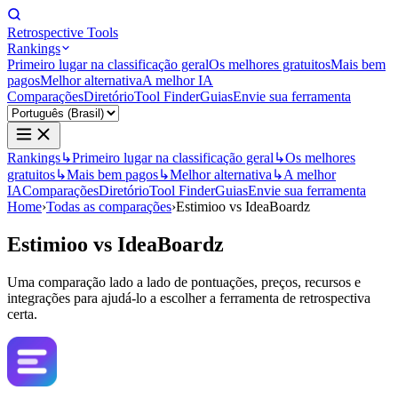
Retrospective Tools
Rankings
Primeiro lugar na classificação geral
Os melhores gratuitos
Mais bem
pagos
Melhor alternativa
A melhor IA
Comparações
Diretório
Tool Finder
Guias
Envie sua ferramenta
Rankings
↳
Primeiro lugar na classificação geral
↳
Os melhores
gratuitos
↳
Mais bem pagos
↳
Melhor alternativa
↳
A melhor
IA
Comparações
Diretório
Tool Finder
Guias
Envie sua ferramenta
Home
›
Todas as comparações
›
Estimioo vs IdeaBoardz
Estimioo
vs
IdeaBoardz
Uma comparação lado a lado de pontuações, preços, recursos e
integrações para ajudá-lo a escolher a ferramenta de retrospectiva
certa.