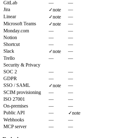
GitLab
—
—
Jira
—
✓
note
Linear
—
✓
note
Microsoft Teams
—
✓
note
Monday.com
—
—
Notion
—
—
Shortcut
—
—
Slack
—
✓
note
Trello
—
—
Security & Privacy
SOC 2
—
—
GDPR
—
—
SSO / SAML
—
✓
note
SCIM provisioning
—
—
ISO 27001
—
—
On-premises
—
—
Public API
—
✓
note
Webhooks
—
—
MCP server
—
—