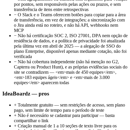
por pontos, sem responsáveis pelas ações ou prazos, e sem
transferência de itens entre retrospectivas
−
O Slack e o Teams oferecem botões para copiar para a área
de transferência, em vez de integrações; a sincronização com
o Jira ainda está no roteiro, e não há API, webhooks nem
MCP
−
Não há certificação SOC 2, ISO 27001, DPA nem opção de
residência de dados, e a política de privacidade foi atualizada
pela última vez em abril de 2025 — a alegação de SSO do
plano Enterprise, disponível apenas mediante cotação, não foi
verificada
−
Não há cobertura independente (não há menção no G2,
Capterra ou Product Hunt), e as próprias evidências sociais do
site se contradizem — <em>mais de 450 equipes</em>,
<em>183 equipes ágeis</em> e <em>mais de 3.000
equipes</em> aparecem todas
IdeaBoardz — pros
+
Totalmente gratuito — sem restrições de acesso, sem plano
pago, sem limite de tempo para o período de teste
+
Não é necessário se cadastrar para participar — basta
compartilhar o link
+
Criação manual de 1 a 10 seções de texto livre para os