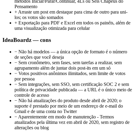
métodos Iniciar/Parar/Continuar, 4Ls ou Seis Chapéus do
Pensamento
+
Arraste um post em destaque para cima de outro para uni-
los; os votos são somados
+
Exportação para PDF e Excel em todos os painéis, além de
uma visualização otimizada para celular
IdeaBoardz — cons
−
Não há modelos — a única opção de formato é o número
de seções que você deseja
−
Sem cronômetro, sem fases, sem tarefas a realizar, sem
agrupamento além de juntar dois post-its em um só
−
Votos positivos anônimos ilimitados, sem limite de votos
por pessoa
−
Sem integrações, sem SSO, sem certificação SOC 2 e sem
política de privacidade publicada — a URL é o único meio de
controle de acesso
−
Não há atualizações do produto desde abril de 2020; o
suporte é prestado por meio de um endereço de e-mail do
Gmail e de uma conta no Twitter
−
Aparentemente em modo de manutenção - Termos
atualizados pela última vez em abril de 2020, sem registro de
alterações ou blog