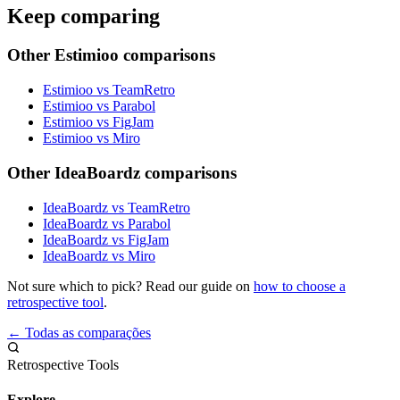
Keep comparing
Other Estimioo comparisons
Estimioo vs TeamRetro
Estimioo vs Parabol
Estimioo vs FigJam
Estimioo vs Miro
Other IdeaBoardz comparisons
IdeaBoardz vs TeamRetro
IdeaBoardz vs Parabol
IdeaBoardz vs FigJam
IdeaBoardz vs Miro
Not sure which to pick? Read our guide on
how to choose a
retrospective tool
.
← Todas as comparações
Retrospective Tools
Explore