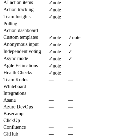
AI action items
—
✓
note
Action tracking
—
✓
note
Team Insights
—
✓
note
Polling
—
—
Action dashboard
—
—
Custom templates
✓
note
✓
note
Anonymous input
✓
note
✓
Independent voting
✓
note
✓
Async mode
✓
note
✓
Agile Estimations
—
✓
note
Health Checks
—
✓
note
Team Kudos
—
—
Whiteboard
—
—
Integrations
Asana
—
—
Azure DevOps
—
—
Basecamp
—
—
ClickUp
—
—
Confluence
—
—
GitHub
—
—