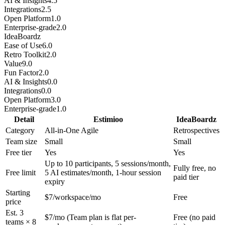
AI & Insights
4.5
Integrations
2.5
Open Platform
1.0
Enterprise-grade
2.0
IdeaBoardz
Ease of Use
6.0
Retro Toolkit
2.0
Value
9.0
Fun Factor
2.0
AI & Insights
0.0
Integrations
0.0
Open Platform
3.0
Enterprise-grade
1.0
Detail
Estimioo
IdeaBoardz
Category
All-in-One Agile
Retrospectives
Team size
Small
Small
Free tier
Yes
Yes
Up to 10 participants, 5 sessions/month,
Fully free, no
Free limit
5 AI estimates/month, 1-hour session
paid tier
expiry
Starting
$7/workspace/mo
Free
price
Est. 3
$7/mo (Team plan is flat per-
Free (no paid
teams × 8