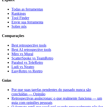
Todas as ferramentas
Rankings
Tool Finder
Envie sua ferramenta
Sobre nós
Comparações
Best retrospective tools
Best AI retrospective tools
Miro vs Mural
ScatterSpoke vs TeamRetro
Parabol vs TeleRetro
Ludi vs Neatro
EasyRetro vs Reetro
Guias
Por que suas tarefas pendentes do passado nunca são
concluídas — Opinião
Retrospectivas assíncronas: o que realmente funciona — um
guia com opiniões pessoais
O formato retrô que você está usando provavelmente não faz