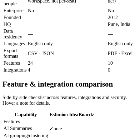
workspace, not per-seat)
tier)
people
Enterprise
No
No
Founded
—
2012
HQ
—
Pune, India
Data
—
—
residency
Languages
English only
English only
Export
CSV · JSON
PDF · Excel
formats
Features
24
10
Integrations
4
0
Feature & integration comparison
Side-by-side checklist across features, integrations and security.
Hover a note for details.
Capability
Estimioo
IdeaBoardz
Features
AI Summaries
—
✓
note
AI grouping/clustering
—
—