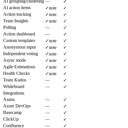
AI grouping/clustering
—
✓
AI action items
✓
note
✓
Action tracking
✓
note
✓
Team Insights
✓
note
✓
Polling
—
✓
Action dashboard
—
✓
Custom templates
✓
note
✓
Anonymous input
✓
note
✓
Independent voting
✓
note
✓
Async mode
✓
note
✓
Agile Estimations
✓
note
✓
Health Checks
✓
note
✓
Team Kudos
—
✓
Whiteboard
—
✓
Integrations
Asana
—
✓
Azure DevOps
—
✓
Basecamp
—
✓
ClickUp
—
✓
Confluence
—
✓