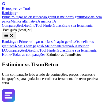
Retrospective Tools
Rankings
Primeiro lugar na classificação geral
Os melhores gratuitos
Mais bem
pagos
Melhor alternativa
A melhor IA
Comparações
Diretório
Tool Finder
Guias
Envie sua ferramenta
Rankings
↳
Primeiro lugar na classificação geral
↳
Os melhores
gratuitos
↳
Mais bem pagos
↳
Melhor alternativa
↳
A melhor
IA
Comparações
Diretório
Tool Finder
Guias
Envie sua ferramenta
Home
›
Todas as comparações
›
Estimioo vs TeamRetro
Estimioo
vs
TeamRetro
Uma comparação lado a lado de pontuações, preços, recursos e
integrações para ajudá-lo a escolher a ferramenta de retrospectiva
certa.