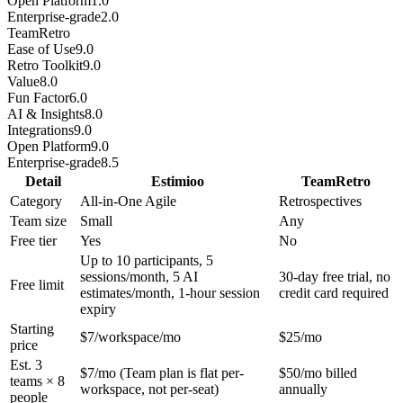
Open Platform
1.0
Enterprise-grade
2.0
TeamRetro
Ease of Use
9.0
Retro Toolkit
9.0
Value
8.0
Fun Factor
6.0
AI & Insights
8.0
Integrations
9.0
Open Platform
9.0
Enterprise-grade
8.5
Detail
Estimioo
TeamRetro
Category
All-in-One Agile
Retrospectives
Team size
Small
Any
Free tier
Yes
No
Up to 10 participants, 5
sessions/month, 5 AI
30-day free trial, no
Free limit
estimates/month, 1-hour session
credit card required
expiry
Starting
$7/workspace/mo
$25/mo
price
Est. 3
$7/mo (Team plan is flat per-
$50/mo billed
teams × 8
workspace, not per-seat)
annually
people