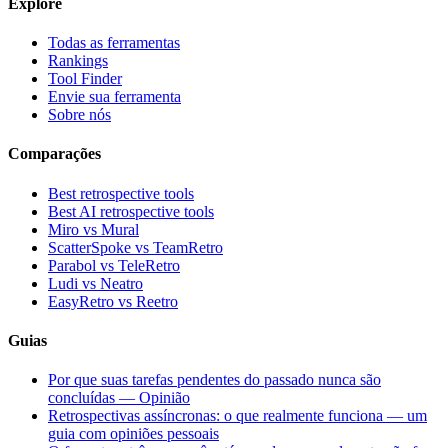
Explore
Todas as ferramentas
Rankings
Tool Finder
Envie sua ferramenta
Sobre nós
Comparações
Best retrospective tools
Best AI retrospective tools
Miro vs Mural
ScatterSpoke vs TeamRetro
Parabol vs TeleRetro
Ludi vs Neatro
EasyRetro vs Reetro
Guias
Por que suas tarefas pendentes do passado nunca são
concluídas — Opinião
Retrospectivas assíncronas: o que realmente funciona — um
guia com opiniões pessoais