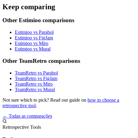
Keep comparing
Other Estimioo comparisons
Estimioo vs Parabol
Estimioo vs FigJam
Estimioo vs Miro
Estimioo vs Mural
Other TeamRetro comparisons
TeamRetro vs Parabol
TeamRetro vs FigJam
TeamRetro vs Miro
TeamRetro vs Mural
Not sure which to pick? Read our guide on
how to choose a
retrospective tool
.
← Todas as comparações
Retrospective Tools