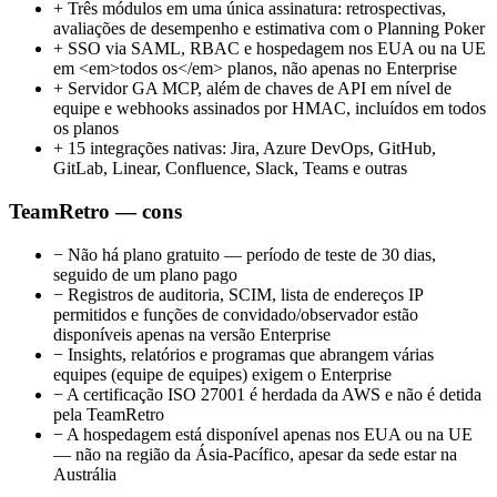
+
Três módulos em uma única assinatura: retrospectivas,
avaliações de desempenho e estimativa com o Planning Poker
+
SSO via SAML, RBAC e hospedagem nos EUA ou na UE
em <em>todos os</em> planos, não apenas no Enterprise
+
Servidor GA MCP, além de chaves de API em nível de
equipe e webhooks assinados por HMAC, incluídos em todos
os planos
+
15 integrações nativas: Jira, Azure DevOps, GitHub,
GitLab, Linear, Confluence, Slack, Teams e outras
TeamRetro — cons
−
Não há plano gratuito — período de teste de 30 dias,
seguido de um plano pago
−
Registros de auditoria, SCIM, lista de endereços IP
permitidos e funções de convidado/observador estão
disponíveis apenas na versão Enterprise
−
Insights, relatórios e programas que abrangem várias
equipes (equipe de equipes) exigem o Enterprise
−
A certificação ISO 27001 é herdada da AWS e não é detida
pela TeamRetro
−
A hospedagem está disponível apenas nos EUA ou na UE
— não na região da Ásia-Pacífico, apesar da sede estar na
Austrália