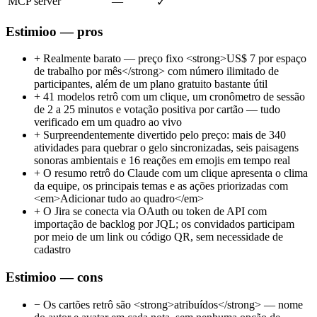
MCP server
—
✓
Estimioo — pros
+
Realmente barato — preço fixo <strong>US$ 7 por espaço
de trabalho por mês</strong> com número ilimitado de
participantes, além de um plano gratuito bastante útil
+
41 modelos retrô com um clique, um cronômetro de sessão
de 2 a 25 minutos e votação positiva por cartão — tudo
verificado em um quadro ao vivo
+
Surpreendentemente divertido pelo preço: mais de 340
atividades para quebrar o gelo sincronizadas, seis paisagens
sonoras ambientais e 16 reações em emojis em tempo real
+
O resumo retrô do Claude com um clique apresenta o clima
da equipe, os principais temas e as ações priorizadas com
<em>Adicionar tudo ao quadro</em>
+
O Jira se conecta via OAuth ou token de API com
importação de backlog por JQL; os convidados participam
por meio de um link ou código QR, sem necessidade de
cadastro
Estimioo — cons
−
Os cartões retrô são <strong>atribuídos</strong> — nome