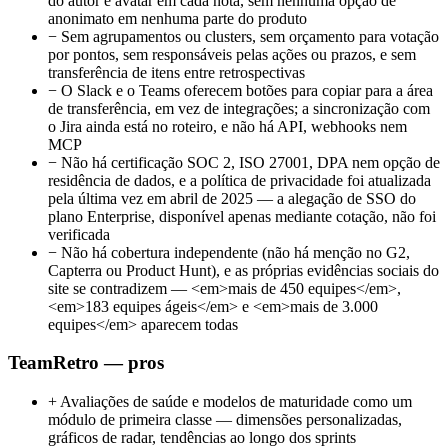
do autor e avatar em cada nota, sem nenhuma opção de
anonimato em nenhuma parte do produto
−
Sem agrupamentos ou clusters, sem orçamento para votação
por pontos, sem responsáveis pelas ações ou prazos, e sem
transferência de itens entre retrospectivas
−
O Slack e o Teams oferecem botões para copiar para a área
de transferência, em vez de integrações; a sincronização com
o Jira ainda está no roteiro, e não há API, webhooks nem
MCP
−
Não há certificação SOC 2, ISO 27001, DPA nem opção de
residência de dados, e a política de privacidade foi atualizada
pela última vez em abril de 2025 — a alegação de SSO do
plano Enterprise, disponível apenas mediante cotação, não foi
verificada
−
Não há cobertura independente (não há menção no G2,
Capterra ou Product Hunt), e as próprias evidências sociais do
site se contradizem — <em>mais de 450 equipes</em>,
<em>183 equipes ágeis</em> e <em>mais de 3.000
equipes</em> aparecem todas
TeamRetro — pros
+
Avaliações de saúde e modelos de maturidade como um
módulo de primeira classe — dimensões personalizadas,
gráficos de radar, tendências ao longo dos sprints