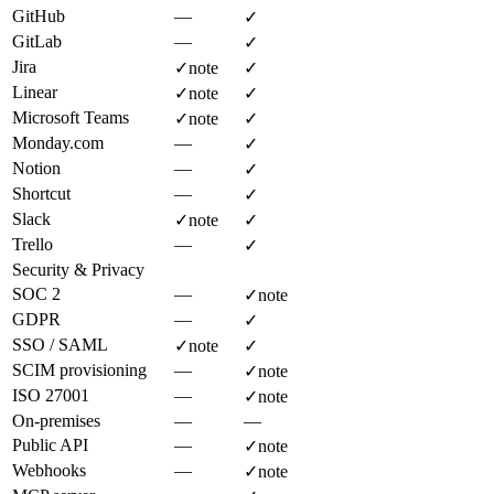
GitHub
—
✓
GitLab
—
✓
Jira
✓
note
✓
Linear
✓
note
✓
Microsoft Teams
✓
note
✓
Monday.com
—
✓
Notion
—
✓
Shortcut
—
✓
Slack
✓
note
✓
Trello
—
✓
Security & Privacy
SOC 2
—
✓
note
GDPR
—
✓
SSO / SAML
✓
note
✓
SCIM provisioning
—
✓
note
ISO 27001
—
✓
note
On-premises
—
—
Public API
—
✓
note
Webhooks
—
✓
note