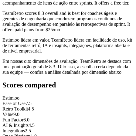
acompanhamento de itens de ação entre sprints. It offers a free tier.
TeamRetro
scores
8.3
overall and is best for coaches ágeis e
gerentes de engenharia que conduzem programas contínuos de
avaliação de desempenho em paralelo às retrospectivas de sprint. It
offers paid plans from $25/mo.
Estimioo lidera em valor. TeamRetro lidera em facilidade de uso, kit
de ferramentas retrô, IA e insights, integrações, plataforma aberta e
de nível empresarial.
Em nossas oito dimensões de avaliação, TeamRetro se destaca com
uma pontuação geral de 8.3. Dito isso, a escolha certa depende da
sua equipe — confira a análise detalhada por dimensão abaixo.
Scores compared
Estimioo
Ease of Use
7.5
Retro Toolkit
4.5
Value
9.0
Fun Factor
6.0
AI & Insights
4.5
Integrations
2.5