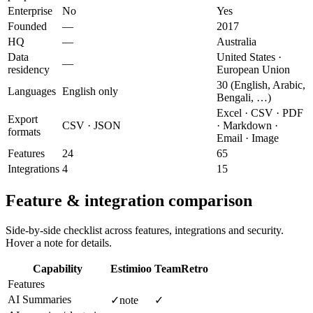
Enterprise
No
Yes
Founded
—
2017
HQ
—
Australia
Data
United States ·
—
residency
European Union
30 (English, Arabic,
Languages
English only
Bengali, …)
Excel · CSV · PDF
Export
CSV · JSON
· Markdown ·
formats
Email · Image
Features
24
65
Integrations
4
15
Feature & integration comparison
Side-by-side checklist across features, integrations and security.
Hover a note for details.
Capability
Estimioo
TeamRetro
Features
AI Summaries
✓
note
✓