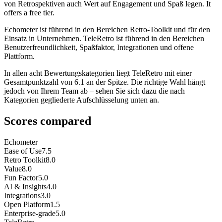
von Retrospektiven auch Wert auf Engagement und Spaß legen. It
offers a free tier.
Echometer ist führend in den Bereichen Retro-Toolkit und für den
Einsatz in Unternehmen. TeleRetro ist führend in den Bereichen
Benutzerfreundlichkeit, Spaßfaktor, Integrationen und offene
Plattform.
In allen acht Bewertungskategorien liegt TeleRetro mit einer
Gesamtpunktzahl von 6.1 an der Spitze. Die richtige Wahl hängt
jedoch von Ihrem Team ab – sehen Sie sich dazu die nach
Kategorien gegliederte Aufschlüsselung unten an.
Scores compared
Echometer
Ease of Use
7.5
Retro Toolkit
8.0
Value
8.0
Fun Factor
5.0
AI & Insights
4.0
Integrations
3.0
Open Platform
1.5
Enterprise-grade
5.0