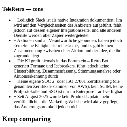
TeleRetro — cons
−
Lediglich Slack ist als native Integration dokumentiert; Jira
wird auf den Vergleichsseiten des Anbieters aufgeführt, fehlt
jedoch auf dessen eigener Integrationsseite, und alle anderen
Dienste werden über Zapier weitergeleitet.
−
Aktionen sind an Verantwortliche gebunden, haben jedoch
<em>keine Fälligkeitstermine</em>, und es gibt keinen
Zusammenhang zwischen einer Aktion und der Idee, die ihr
zugrunde liegt
−
Die KI greift niemals in das Forum ein – Retro Bot
generiert Formate und Icebreakers, führt jedoch keine
Clusterbildung, Zusammenfassung, Stimmungsanalyse oder
Aktionserkennung durch
−
Keine eigene SOC 2- oder ISO 27001-Zertifizierung (die
genannten Zertifikate stammen von AWS), kein SCIM, keine
Prüfprotokolle und SSO ist nur im Enterprise-Tarif verfügbar
−
Seit August 2025 wurde kein Produkt-Update mehr
veröffentlicht – die Marketing-Website wird aktiv gepflegt,
das Änderungsprotokoll jedoch nicht
Keep comparing