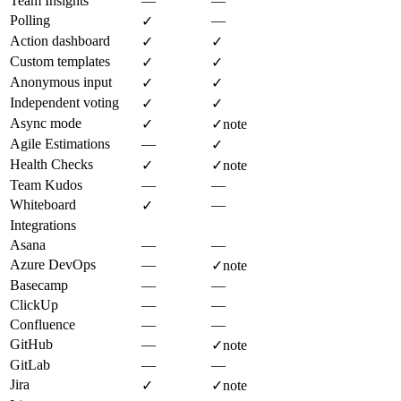
Team Insights
—
—
Polling
—
✓
Action dashboard
✓
✓
Custom templates
✓
✓
Anonymous input
✓
✓
Independent voting
✓
✓
Async mode
✓
✓
note
Agile Estimations
—
✓
Health Checks
✓
✓
note
Team Kudos
—
—
Whiteboard
—
✓
Integrations
Asana
—
—
Azure DevOps
—
✓
note
Basecamp
—
—
ClickUp
—
—
Confluence
—
—
GitHub
—
✓
note
GitLab
—
—
Jira
✓
✓
note