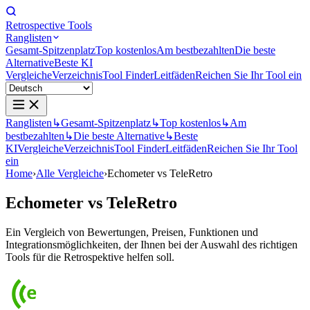
Retrospective Tools
Ranglisten
Gesamt-Spitzenplatz
Top kostenlos
Am bestbezahlten
Die beste
Alternative
Beste KI
Vergleiche
Verzeichnis
Tool Finder
Leitfäden
Reichen Sie Ihr Tool ein
Ranglisten
↳
Gesamt-Spitzenplatz
↳
Top kostenlos
↳
Am
bestbezahlten
↳
Die beste Alternative
↳
Beste
KI
Vergleiche
Verzeichnis
Tool Finder
Leitfäden
Reichen Sie Ihr Tool
ein
Home
›
Alle Vergleiche
›
Echometer vs TeleRetro
Echometer
vs
TeleRetro
Ein Vergleich von Bewertungen, Preisen, Funktionen und
Integrationsmöglichkeiten, der Ihnen bei der Auswahl des richtigen
Tools für die Retrospektive helfen soll.