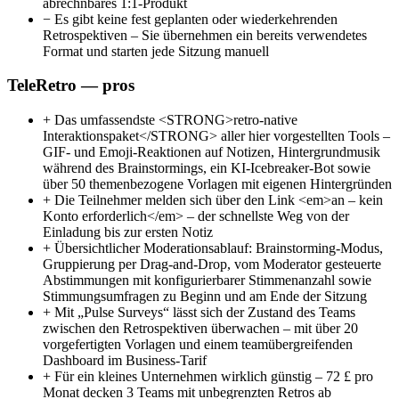
abrechnbares 1:1-Produkt
−
Es gibt keine fest geplanten oder wiederkehrenden
Retrospektiven – Sie übernehmen ein bereits verwendetes
Format und starten jede Sitzung manuell
TeleRetro — pros
+
Das umfassendste <STRONG>retro-native
Interaktionspaket</STRONG> aller hier vorgestellten Tools –
GIF- und Emoji-Reaktionen auf Notizen, Hintergrundmusik
während des Brainstormings, ein KI-Icebreaker-Bot sowie
über 50 themenbezogene Vorlagen mit eigenen Hintergründen
+
Die Teilnehmer melden sich über den Link <em>an – kein
Konto erforderlich</em> – der schnellste Weg von der
Einladung bis zur ersten Notiz
+
Übersichtlicher Moderationsablauf: Brainstorming-Modus,
Gruppierung per Drag-and-Drop, vom Moderator gesteuerte
Abstimmungen mit konfigurierbarer Stimmenanzahl sowie
Stimmungsumfragen zu Beginn und am Ende der Sitzung
+
Mit „Pulse Surveys“ lässt sich der Zustand des Teams
zwischen den Retrospektiven überwachen – mit über 20
vorgefertigten Vorlagen und einem teamübergreifenden
Dashboard im Business-Tarif
+
Für ein kleines Unternehmen wirklich günstig – 72 £ pro
Monat decken 3 Teams mit unbegrenzten Retros ab