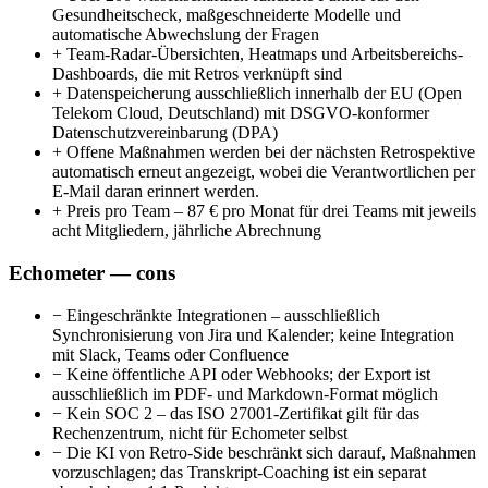
Gesundheitscheck, maßgeschneiderte Modelle und
automatische Abwechslung der Fragen
+
Team-Radar-Übersichten, Heatmaps und Arbeitsbereichs-
Dashboards, die mit Retros verknüpft sind
+
Datenspeicherung ausschließlich innerhalb der EU (Open
Telekom Cloud, Deutschland) mit DSGVO-konformer
Datenschutzvereinbarung (DPA)
+
Offene Maßnahmen werden bei der nächsten Retrospektive
automatisch erneut angezeigt, wobei die Verantwortlichen per
E-Mail daran erinnert werden.
+
Preis pro Team – 87 € pro Monat für drei Teams mit jeweils
acht Mitgliedern, jährliche Abrechnung
Echometer — cons
−
Eingeschränkte Integrationen – ausschließlich
Synchronisierung von Jira und Kalender; keine Integration
mit Slack, Teams oder Confluence
−
Keine öffentliche API oder Webhooks; der Export ist
ausschließlich im PDF- und Markdown-Format möglich
−
Kein SOC 2 – das ISO 27001-Zertifikat gilt für das
Rechenzentrum, nicht für Echometer selbst
−
Die KI von Retro-Side beschränkt sich darauf, Maßnahmen
vorzuschlagen; das Transkript-Coaching ist ein separat