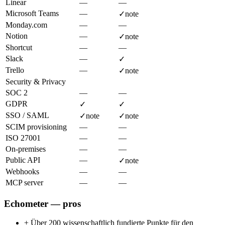
Linear
—
—
Microsoft Teams
—
✓
note
Monday.com
—
—
Notion
—
✓
note
Shortcut
—
—
Slack
—
✓
Trello
—
✓
note
Security & Privacy
SOC 2
—
—
GDPR
✓
✓
SSO / SAML
✓
note
✓
note
SCIM provisioning
—
—
ISO 27001
—
—
On-premises
—
—
Public API
—
✓
note
Webhooks
—
—
MCP server
—
—
Echometer — pros
+
Über 200 wissenschaftlich fundierte Punkte für den