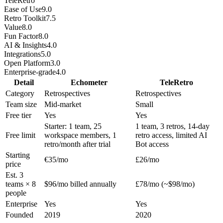
TeleRetro
Ease of Use
9.0
Retro Toolkit
7.5
Value
8.0
Fun Factor
8.0
AI & Insights
4.0
Integrations
5.0
Open Platform
3.0
Enterprise-grade
4.0
Detail
Echometer
TeleRetro
Category
Retrospectives
Retrospectives
Team size
Mid-market
Small
Free tier
Yes
Yes
Starter: 1 team, 25
1 team, 3 retros, 14-day
Free limit
workspace members, 1
retro access, limited AI
retro/month after trial
Bot access
Starting
€35/mo
£26/mo
price
Est. 3
teams × 8
$96/mo billed annually
£78/mo (~$98/mo)
people
Enterprise
Yes
Yes
Founded
2019
2020