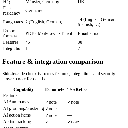
HQ
Münster, Germany
UK
Data
Germany
—
residency
14 (English, German,
Languages
2 (English, German)
Spanish, …)
Export
PDF · Markdown · Email
Email · Jira
formats
Features
45
38
Integrations
1
7
Feature & integration comparison
Side-by-side checklist across features, integrations and security.
Hover a note for details.
Capability
Echometer
TeleRetro
Features
AI Summaries
✓
note
✓
note
AI grouping/clustering
—
✓
note
AI action items
—
✓
note
Action tracking
✓
✓
note