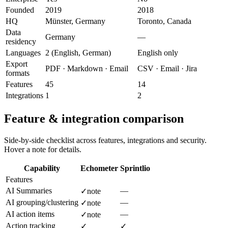
Founded
2019
2018
HQ
Münster, Germany
Toronto, Canada
Data
Germany
—
residency
Languages
2 (English, German)
English only
Export
PDF · Markdown · Email
CSV · Email · Jira
formats
Features
45
14
Integrations
1
2
Feature & integration comparison
Side-by-side checklist across features, integrations and security.
Hover a note for details.
Capability
Echometer
Sprintlio
Features
AI Summaries
—
✓
note
AI grouping/clustering
—
✓
note
AI action items
—
✓
note
Action tracking
✓
✓