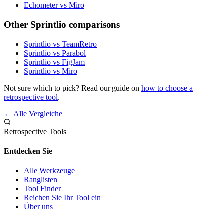
Echometer vs Miro
Other Sprintlio comparisons
Sprintlio vs TeamRetro
Sprintlio vs Parabol
Sprintlio vs FigJam
Sprintlio vs Miro
Not sure which to pick? Read our guide on
how to choose a
retrospective tool
.
← Alle Vergleiche
Retrospective Tools
Entdecken Sie
Alle Werkzeuge
Ranglisten
Tool Finder
Reichen Sie Ihr Tool ein
Über uns