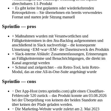
abrechnbares 1:1-Produkt
−
Es gibt keine fest geplanten oder wiederkehrenden
Retrospektiven – Sie übernehmen ein bereits verwendetes
Format und starten jede Sitzung manuell
Sprintlio — pros
+
Maßnahmen wurden mit Verantwortlichen und
Fälligkeitsterminen in den Jira-Backlog aufgenommen und
anschließend in Slack nachverfolgt – die konsequente
Umsetzung <EM>war</EM> der Daseinszweck des Produkts
+
Slack-interne Abläufe: Zusammenfassungen, Erinnerungen
an Fälligkeitstermine und Benachrichtigungen, die direkt im
Kanal angezeigt werden
+
Schmal und zielgerichtet – ein Retro-Tool, kein Retro-
Modul, das an eine All-in-One-Suite angehängt wurde
Sprintlio — cons
−
Der App-Host (retro.sprintlio.com) gibt einen Cloudflare-
Fehlercode 520 zurück – das Produkt konnte am 03.08.2026
bei der Überprüfung von keinem der beiden Standorte aus
über keinen der Pfade geladen werden.
−
Die Marketing-Website wurde zuletzt am 2. Mai 2023