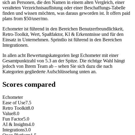
sich an Personen, die den Namen in einem alten Vergleich, einer
veralteten Verzeichnisauflistung oder einer Beschaffungs-Tabelle
finden und wissen möchten, was daraus geworden ist. It offers paid
plans from $50/user/mo.
Echometer ist führend in den Bereichen Benutzerfreundlichkeit,
Retro-Toolkit, Wert, Spaßfaktor, KI & Erkenntnisse und für den
Einsatz in Unternehmen. Sprintlio ist führend in den Bereichen
Integrationen.
In allen acht Bewertungskategorien liegt Echometer mit einer
Gesamtpunktzahl von 5.3 an der Spitze. Die richtige Wahl hängt
jedoch von Ihrem Team ab – sehen Sie sich dazu die nach
Kategorien gegliederte Aufschlüsselung unten an.
Scores compared
Echometer
Ease of Use
7.5
Retro Toolkit
8.0
Value
8.0
Fun Factor
5.0
AI & Insights
4.0
Integrations
3.0