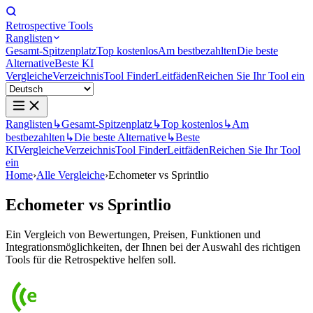
Retrospective Tools
Ranglisten
Gesamt-Spitzenplatz
Top kostenlos
Am bestbezahlten
Die beste
Alternative
Beste KI
Vergleiche
Verzeichnis
Tool Finder
Leitfäden
Reichen Sie Ihr Tool ein
Ranglisten
↳
Gesamt-Spitzenplatz
↳
Top kostenlos
↳
Am
bestbezahlten
↳
Die beste Alternative
↳
Beste
KI
Vergleiche
Verzeichnis
Tool Finder
Leitfäden
Reichen Sie Ihr Tool
ein
Home
›
Alle Vergleiche
›
Echometer vs Sprintlio
Echometer
vs
Sprintlio
Ein Vergleich von Bewertungen, Preisen, Funktionen und
Integrationsmöglichkeiten, der Ihnen bei der Auswahl des richtigen
Tools für die Retrospektive helfen soll.