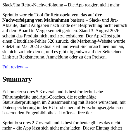
Slack/Jira Retro-Nachverfolgung – Die App reagiert nicht mehr
Sprintlio
war
ein Tool für Retrospektiven, das auf
der
Nachverfolgung von Maßnahmen
basierte – Slack- und Jira-
Abläufe, damit Aufgaben nach Ende der Besprechung nicht einfach
auf dem Board in Vergessenheit gerieten. Stand 3. August 2026
scheint das Produkt nicht mehr zu existieren: Der App-Host gibt
einen Cloudflare-Fehler 520 zurück, die Marketing-Website wurde
zuletzt im Mai 2023 aktualisiert und weist Suchmaschinen nun an,
sie nicht zu indexieren, und es gibt nirgendwo auf der Seite einen
Link zur Registrierung, Anmeldung oder zu den Preisen.
Full review →
Summary
Echometer
scores
5.3
overall and is best for technische
Führungskräfte und Agil-Coaches, die regelmäßige
Statusüberprüfungen im Zusammenhang mit Retros wünschen, mit
Datenspeicherung in der EU und einer auf Forschungsergebnissen
basierenden Fragenbibliothek. It offers a free tier.
Sprintlio
scores
2.7
overall and is best for heute gibt es das nicht
mehr – die App lässt sich nicht mehr laden. Dieser Eintrag richtet