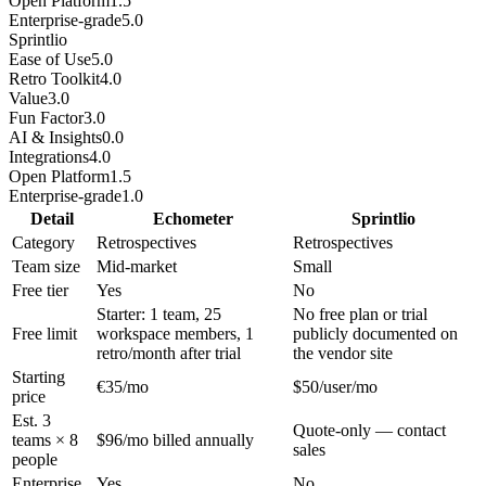
Open Platform
1.5
Enterprise-grade
5.0
Sprintlio
Ease of Use
5.0
Retro Toolkit
4.0
Value
3.0
Fun Factor
3.0
AI & Insights
0.0
Integrations
4.0
Open Platform
1.5
Enterprise-grade
1.0
Detail
Echometer
Sprintlio
Category
Retrospectives
Retrospectives
Team size
Mid-market
Small
Free tier
Yes
No
Starter: 1 team, 25
No free plan or trial
Free limit
workspace members, 1
publicly documented on
retro/month after trial
the vendor site
Starting
€35/mo
$50/user/mo
price
Est. 3
Quote-only — contact
teams × 8
$96/mo billed annually
sales
people
Enterprise
Yes
No