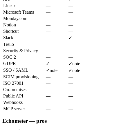
Linear
—
—
Microsoft Teams
—
—
Monday.com
—
—
Notion
—
—
Shortcut
—
—
Slack
—
✓
Trello
—
—
Security & Privacy
SOC 2
—
—
GDPR
✓
✓
note
SSO / SAML
✓
note
✓
note
SCIM provisioning
—
—
ISO 27001
—
—
On-premises
—
—
Public API
—
—
Webhooks
—
—
MCP server
—
—
Echometer — pros