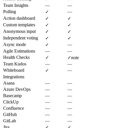
Team Insights
—
—
Polling
—
✓
Action dashboard
✓
✓
Custom templates
✓
✓
Anonymous input
✓
✓
Independent voting
✓
✓
Async mode
—
✓
Agile Estimations
—
—
Health Checks
✓
✓
note
Team Kudos
—
—
Whiteboard
—
✓
Integrations
Asana
—
—
Azure DevOps
—
—
Basecamp
—
—
ClickUp
—
—
Confluence
—
—
GitHub
—
—
GitLab
—
—
Jira
✓
✓