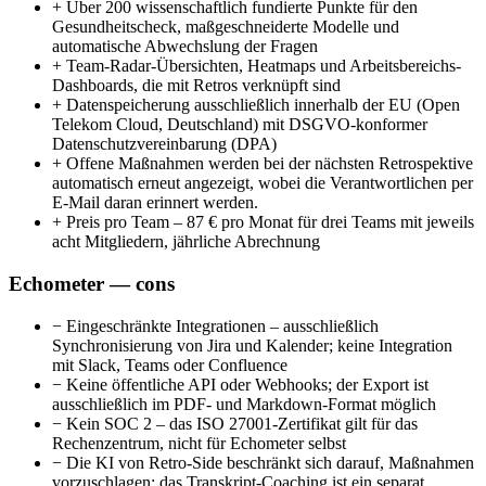
+
Über 200 wissenschaftlich fundierte Punkte für den
Gesundheitscheck, maßgeschneiderte Modelle und
automatische Abwechslung der Fragen
+
Team-Radar-Übersichten, Heatmaps und Arbeitsbereichs-
Dashboards, die mit Retros verknüpft sind
+
Datenspeicherung ausschließlich innerhalb der EU (Open
Telekom Cloud, Deutschland) mit DSGVO-konformer
Datenschutzvereinbarung (DPA)
+
Offene Maßnahmen werden bei der nächsten Retrospektive
automatisch erneut angezeigt, wobei die Verantwortlichen per
E-Mail daran erinnert werden.
+
Preis pro Team – 87 € pro Monat für drei Teams mit jeweils
acht Mitgliedern, jährliche Abrechnung
Echometer — cons
−
Eingeschränkte Integrationen – ausschließlich
Synchronisierung von Jira und Kalender; keine Integration
mit Slack, Teams oder Confluence
−
Keine öffentliche API oder Webhooks; der Export ist
ausschließlich im PDF- und Markdown-Format möglich
−
Kein SOC 2 – das ISO 27001-Zertifikat gilt für das
Rechenzentrum, nicht für Echometer selbst
−
Die KI von Retro-Side beschränkt sich darauf, Maßnahmen
vorzuschlagen; das Transkript-Coaching ist ein separat