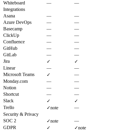
Whiteboard
—
—
Integrations
Asana
—
—
Azure DevOps
—
—
Basecamp
—
—
ClickUp
—
—
Confluence
—
—
GitHub
—
—
GitLab
—
—
Jira
✓
✓
Linear
—
—
Microsoft Teams
—
✓
Monday.com
—
—
Notion
—
—
Shortcut
—
—
Slack
✓
✓
Trello
—
✓
note
Security & Privacy
SOC 2
—
✓
note
GDPR
✓
✓
note