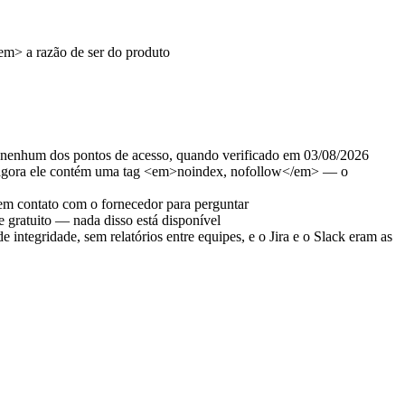
m> a razão de ser do produto
e nenhum dos pontos de acesso, quando verificado em 03/08/2026
 e agora ele contém uma tag <em>noindex, nofollow</em> — o
 em contato com o fornecedor para perguntar
 gratuito — nada disso está disponível
ntegridade, sem relatórios entre equipes, e o Jira e o Slack eram as