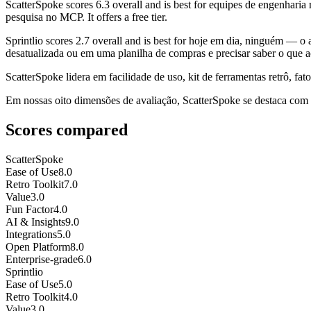
ScatterSpoke
scores
6.3
overall and is best for equipes de engenharia
pesquisa no MCP. It offers a free tier.
Sprintlio
scores
2.7
overall and is best for hoje em dia, ninguém — o 
desatualizada ou em uma planilha de compras e precisar saber o que a
ScatterSpoke lidera em facilidade de uso, kit de ferramentas retrô, fato
Em nossas oito dimensões de avaliação, ScatterSpoke se destaca com u
Scores compared
ScatterSpoke
Ease of Use
8.0
Retro Toolkit
7.0
Value
3.0
Fun Factor
4.0
AI & Insights
9.0
Integrations
5.0
Open Platform
8.0
Enterprise-grade
6.0
Sprintlio
Ease of Use
5.0
Retro Toolkit
4.0
Value
3.0