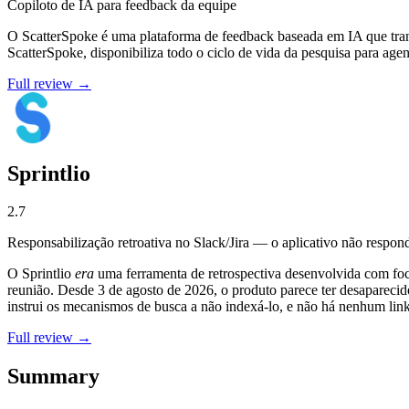
Copiloto de IA para feedback da equipe
O ScatterSpoke é uma plataforma de feedback baseada em IA que transf
ScatterSpoke, disponibiliza todo o ciclo de vida da pesquisa para age
Full review →
Sprintlio
2.7
Responsabilização retroativa no Slack/Jira — o aplicativo não respon
O Sprintlio
era
uma ferramenta de retrospectiva desenvolvida com f
reunião. Desde 3 de agosto de 2026, o produto parece ter desaparecido
instrui os mecanismos de busca a não indexá-lo, e não há nenhum link
Full review →
Summary