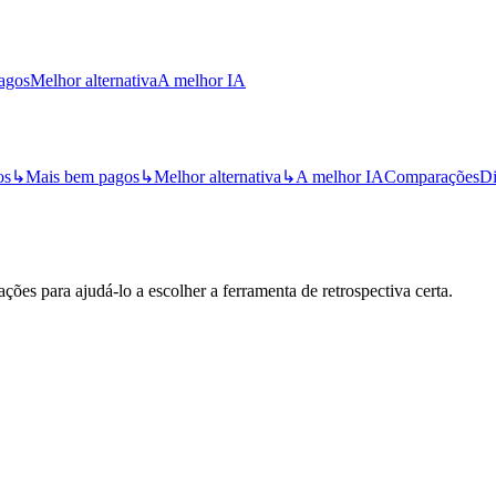
agos
Melhor alternativa
A melhor IA
os
↳
Mais bem pagos
↳
Melhor alternativa
↳
A melhor IA
Comparações
Di
ões para ajudá-lo a escolher a ferramenta de retrospectiva certa.