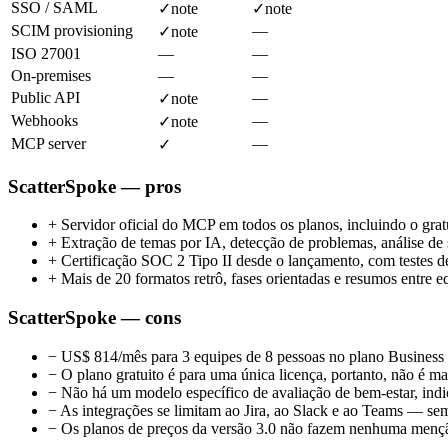
SSO / SAML
✓
note
✓
note
SCIM provisioning
—
✓
note
ISO 27001
—
—
On-premises
—
—
Public API
—
✓
note
Webhooks
—
✓
note
MCP server
—
✓
ScatterSpoke — pros
+
Servidor oficial do MCP em todos os planos, incluindo o gratu
+
Extração de temas por IA, detecção de problemas, análise de 
+
Certificação SOC 2 Tipo II desde o lançamento, com testes d
+
Mais de 20 formatos retrô, fases orientadas e resumos entre 
ScatterSpoke — cons
−
US$ 814/mês para 3 equipes de 8 pessoas no plano Business — 
−
O plano gratuito é para uma única licença, portanto, não é ma
−
Não há um modelo específico de avaliação de bem-estar, ind
−
As integrações se limitam ao Jira, ao Slack e ao Teams — 
−
Os planos de preços da versão 3.0 não fazem nenhuma menção 