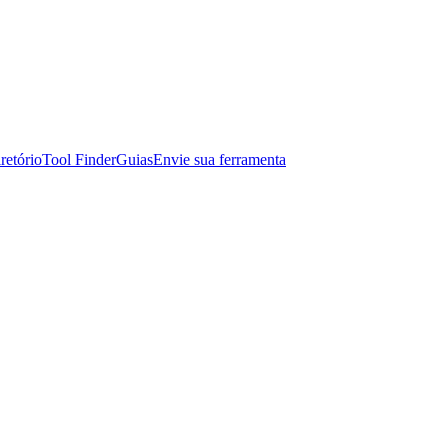
retório
Tool Finder
Guias
Envie sua ferramenta