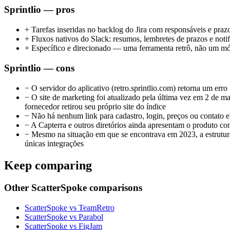
Sprintlio — pros
+
Tarefas inseridas no backlog do Jira com responsáveis e p
+
Fluxos nativos do Slack: resumos, lembretes de prazos e notif
+
Específico e direcionado — uma ferramenta retrô, não um mó
Sprintlio — cons
−
O servidor do aplicativo (retro.sprintlio.com) retorna um 
−
O site de marketing foi atualizado pela última vez em 2 de
fornecedor retirou seu próprio site do índice
−
Não há nenhum link para cadastro, login, preços ou contato e
−
A Capterra e outros diretórios ainda apresentam o produto co
−
Mesmo na situação em que se encontrava em 2023, a estrutura e
únicas integrações
Keep comparing
Other ScatterSpoke comparisons
ScatterSpoke vs TeamRetro
ScatterSpoke vs Parabol
ScatterSpoke vs FigJam