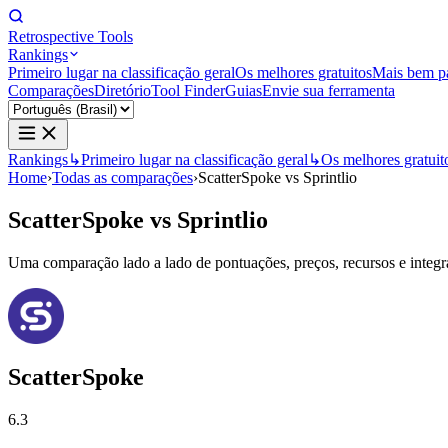
Retrospective Tools
Rankings
Primeiro lugar na classificação geral
Os melhores gratuitos
Mais bem p
Comparações
Diretório
Tool Finder
Guias
Envie sua ferramenta
Rankings
↳
Primeiro lugar na classificação geral
↳
Os melhores gratuit
Home
›
Todas as comparações
›
ScatterSpoke vs Sprintlio
ScatterSpoke
vs
Sprintlio
Uma comparação lado a lado de pontuações, preços, recursos e integraç
ScatterSpoke
6.3