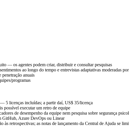
ito — os agentes podem criar, distribuir e consultar pesquisas
sentimentos ao longo do tempo e entrevistas adaptativas moderadas po
e penetração anuais
equipes/programas
5 licenças incluídas; a partir daí, US$ 35/licença
is possível executar um retro de equipe
icadores de desempenho da equipe nem pesquisa sobre segurança psico
sem GitHub, Azure DevOps ou Linear
às retrospectivas; as notas de lançamento da Central de Ajuda se lim