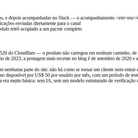
razos, e depois acompanhadas no Slack — o acompanhamento <em>era</e
icações enviadas diretamente para o canal
dulo retrô acoplado a um pacote completo
erro 520 do Cloudflare — o produto não carregou em nenhum caminho, d
 maio de 2023, a postagem mais recente no blog é de setembro de 2020
m nenhuma parte do site: não há como se tornar um cliente nem entrar
mo disponível por US$ 50 por usuário por mês, com um período de teste
ra muito básica: sem IA, sem um modelo estruturado de verificação de i