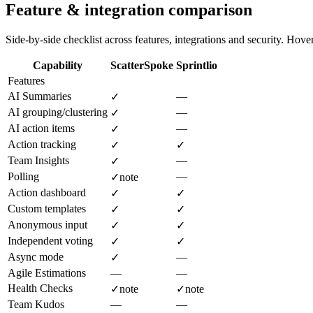
Feature & integration comparison
Side-by-side checklist across features, integrations and security. Hover 
Capability
ScatterSpoke
Sprintlio
Features
AI Summaries
—
✓
AI grouping/clustering
—
✓
AI action items
—
✓
Action tracking
✓
✓
Team Insights
—
✓
Polling
—
✓
note
Action dashboard
✓
✓
Custom templates
✓
✓
Anonymous input
✓
✓
Independent voting
✓
✓
Async mode
—
✓
Agile Estimations
—
—
Health Checks
✓
note
✓
note
Team Kudos
—
—