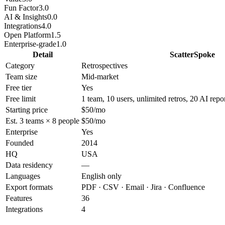
Fun Factor
3.0
AI & Insights
0.0
Integrations
4.0
Open Platform
1.5
Enterprise-grade
1.0
Detail
ScatterSpoke
Category
Retrospectives
Team size
Mid-market
Free tier
Yes
Free limit
1 team, 10 users, unlimited retros, 20 AI rep
Starting price
$50/mo
Est. 3 teams × 8 people
$50/mo
Enterprise
Yes
Founded
2014
HQ
USA
Data residency
—
Languages
English only
Export formats
PDF · CSV · Email · Jira · Confluence
Features
36
Integrations
4