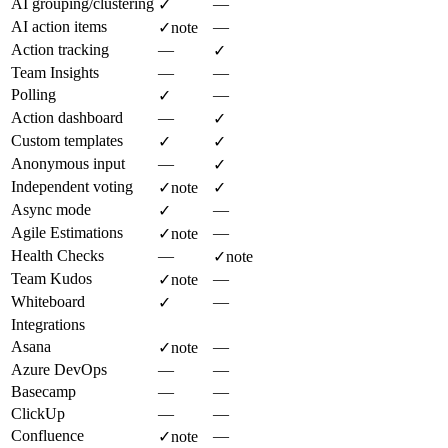
AI grouping/clustering
—
✓
AI action items
—
✓
note
Action tracking
—
✓
Team Insights
—
—
Polling
—
✓
Action dashboard
—
✓
Custom templates
✓
✓
Anonymous input
—
✓
Independent voting
✓
note
✓
Async mode
—
✓
Agile Estimations
—
✓
note
Health Checks
—
✓
note
Team Kudos
—
✓
note
Whiteboard
—
✓
Integrations
Asana
—
✓
note
Azure DevOps
—
—
Basecamp
—
—
ClickUp
—
—
Confluence
—
✓
note