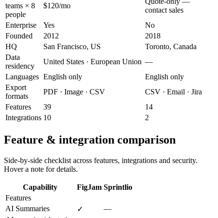
Quote-only —
teams × 8
$120/mo
contact sales
people
Enterprise
Yes
No
Founded
2012
2018
HQ
San Francisco, US
Toronto, Canada
Data
United States · European Union
—
residency
Languages
English only
English only
Export
PDF · Image · CSV
CSV · Email · Jira
formats
Features
39
14
Integrations
10
2
Feature & integration comparison
Side-by-side checklist across features, integrations and security.
Hover a note for details.
Capability
FigJam
Sprintlio
Features
AI Summaries
—
✓