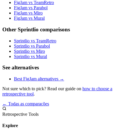
FigJam vs TeamRetro
FigJam vs Parabol
FigJam vs Miro
FigJam vs Mural
Other Sprintlio comparisons
Sprintlio vs TeamRetro
Sprintlio vs Parabol
Sprintlio vs Miro
Sprintlio vs Mural
See alternatives
Best FigJam alternatives →
Not sure which to pick? Read our guide on
how to choose a
retrospective tool
.
← Todas as comparações
Retrospective Tools
Explore