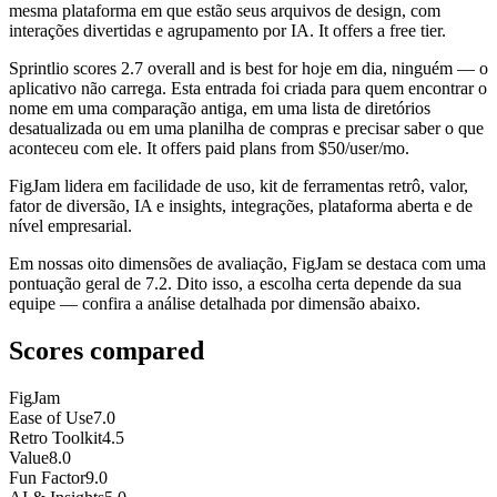
mesma plataforma em que estão seus arquivos de design, com
interações divertidas e agrupamento por IA. It offers a free tier.
Sprintlio
scores
2.7
overall and is best for hoje em dia, ninguém — o
aplicativo não carrega. Esta entrada foi criada para quem encontrar o
nome em uma comparação antiga, em uma lista de diretórios
desatualizada ou em uma planilha de compras e precisar saber o que
aconteceu com ele. It offers paid plans from $50/user/mo.
FigJam lidera em facilidade de uso, kit de ferramentas retrô, valor,
fator de diversão, IA e insights, integrações, plataforma aberta e de
nível empresarial.
Em nossas oito dimensões de avaliação, FigJam se destaca com uma
pontuação geral de 7.2. Dito isso, a escolha certa depende da sua
equipe — confira a análise detalhada por dimensão abaixo.
Scores compared
FigJam
Ease of Use
7.0
Retro Toolkit
4.5
Value
8.0
Fun Factor
9.0