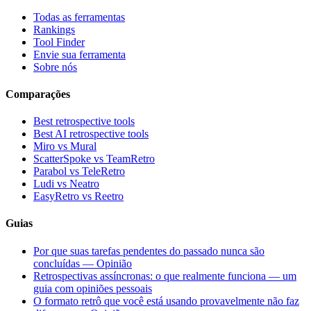
Todas as ferramentas
Rankings
Tool Finder
Envie sua ferramenta
Sobre nós
Comparações
Best retrospective tools
Best AI retrospective tools
Miro vs Mural
ScatterSpoke vs TeamRetro
Parabol vs TeleRetro
Ludi vs Neatro
EasyRetro vs Reetro
Guias
Por que suas tarefas pendentes do passado nunca são
concluídas — Opinião
Retrospectivas assíncronas: o que realmente funciona — um
guia com opiniões pessoais
O formato retrô que você está usando provavelmente não faz