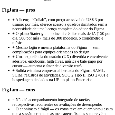
FigJam — pros
+
A licença “Collab”, com preço acessível de US$ 3 por
usuário por mês, oferece acesso a quadros ilimitados sem a
necessidade de uma licença completa do editor do Figma
+
O plano Starter gratuito inclui créditos reais de IA (150 por
dia, 500 por mês), mais de 300 modelos, o cronômetro e
música
+
Mesmo login e mesma plataforma do Figma — sem
complicações para equipes orientadas ao design
+
Uma experiência do usuário (UX) divertida e envolvente —
adesivos, emoticons, high-fives, música e bate-papo por
cursor — aumenta o fator de diversão retrô
+
Sólida estrutura empresarial herdada do Figma: SAML,
SCIM, registros de atividades, SOC 2 Tipo II, ISO 27001 e
hospedagem de dados na UE no plano Enterprise
FigJam — cons
−
Não há acompanhamento integrado de tarefas,
retrospectivas recorrentes ou avaliações de desempenho
−
O anonimato é frágil — os votos revelam quem votou assim
que a sessão termina, e as mensagens fixadas sempre vêm