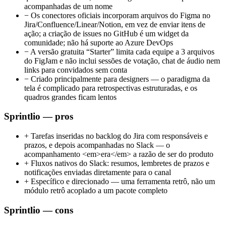
acompanhadas de um nome
−
Os conectores oficiais incorporam arquivos do Figma no
Jira/Confluence/Linear/Notion, em vez de enviar itens de
ação; a criação de issues no GitHub é um widget da
comunidade; não há suporte ao Azure DevOps
−
A versão gratuita “Starter” limita cada equipe a 3 arquivos
do FigJam e não inclui sessões de votação, chat de áudio nem
links para convidados sem conta
−
Criado principalmente para designers — o paradigma da
tela é complicado para retrospectivas estruturadas, e os
quadros grandes ficam lentos
Sprintlio — pros
+
Tarefas inseridas no backlog do Jira com responsáveis e
prazos, e depois acompanhadas no Slack — o
acompanhamento <em>era</em> a razão de ser do produto
+
Fluxos nativos do Slack: resumos, lembretes de prazos e
notificações enviadas diretamente para o canal
+
Específico e direcionado — uma ferramenta retrô, não um
módulo retrô acoplado a um pacote completo
Sprintlio — cons