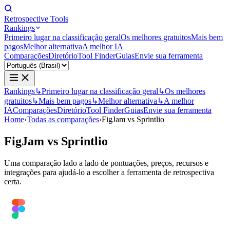
Retrospective Tools
Rankings
Primeiro lugar na classificação geral
Os melhores gratuitos
Mais bem
pagos
Melhor alternativa
A melhor IA
Comparações
Diretório
Tool Finder
Guias
Envie sua ferramenta
Rankings
↳
Primeiro lugar na classificação geral
↳
Os melhores
gratuitos
↳
Mais bem pagos
↳
Melhor alternativa
↳
A melhor
IA
Comparações
Diretório
Tool Finder
Guias
Envie sua ferramenta
Home
›
Todas as comparações
›
FigJam vs Sprintlio
FigJam
vs
Sprintlio
Uma comparação lado a lado de pontuações, preços, recursos e
integrações para ajudá-lo a escolher a ferramenta de retrospectiva
certa.