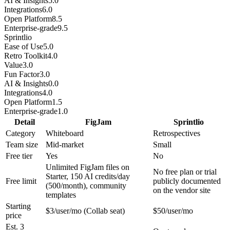
AI & Insights
5.0
Integrations
6.0
Open Platform
8.5
Enterprise-grade
9.5
Sprintlio
Ease of Use
5.0
Retro Toolkit
4.0
Value
3.0
Fun Factor
3.0
AI & Insights
0.0
Integrations
4.0
Open Platform
1.5
Enterprise-grade
1.0
Detail
FigJam
Sprintlio
Category
Whiteboard
Retrospectives
Team size
Mid-market
Small
Free tier
Yes
No
Unlimited FigJam files on
No free plan or trial
Starter, 150 AI credits/day
Free limit
publicly documented
(500/month), community
on the vendor site
templates
Starting
$3/user/mo (Collab seat)
$50/user/mo
price
Est. 3