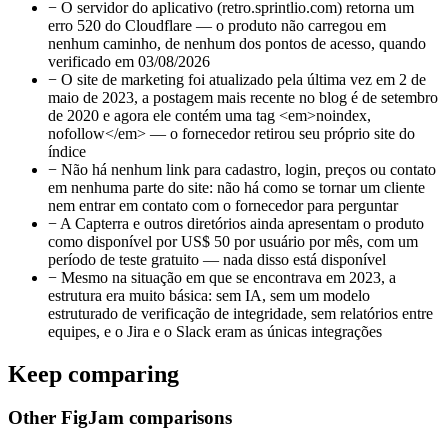
−
O servidor do aplicativo (retro.sprintlio.com) retorna um
erro 520 do Cloudflare — o produto não carregou em
nenhum caminho, de nenhum dos pontos de acesso, quando
verificado em 03/08/2026
−
O site de marketing foi atualizado pela última vez em 2 de
maio de 2023, a postagem mais recente no blog é de setembro
de 2020 e agora ele contém uma tag <em>noindex,
nofollow</em> — o fornecedor retirou seu próprio site do
índice
−
Não há nenhum link para cadastro, login, preços ou contato
em nenhuma parte do site: não há como se tornar um cliente
nem entrar em contato com o fornecedor para perguntar
−
A Capterra e outros diretórios ainda apresentam o produto
como disponível por US$ 50 por usuário por mês, com um
período de teste gratuito — nada disso está disponível
−
Mesmo na situação em que se encontrava em 2023, a
estrutura era muito básica: sem IA, sem um modelo
estruturado de verificação de integridade, sem relatórios entre
equipes, e o Jira e o Slack eram as únicas integrações
Keep comparing
Other FigJam comparisons