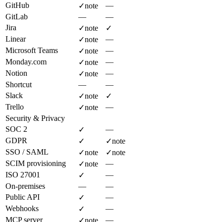
GitHub
—
✓
note
GitLab
—
—
Jira
✓
note
✓
Linear
—
✓
note
Microsoft Teams
—
✓
note
Monday.com
—
✓
note
Notion
—
✓
note
Shortcut
—
—
Slack
✓
note
✓
Trello
—
✓
note
Security & Privacy
SOC 2
—
✓
GDPR
✓
✓
note
SSO / SAML
✓
note
✓
note
SCIM provisioning
—
✓
note
ISO 27001
—
✓
On-premises
—
—
Public API
—
✓
Webhooks
—
✓
MCP server
—
✓
note