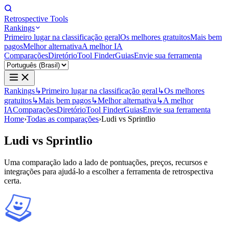
Retrospective Tools
Rankings
Primeiro lugar na classificação geral
Os melhores gratuitos
Mais bem
pagos
Melhor alternativa
A melhor IA
Comparações
Diretório
Tool Finder
Guias
Envie sua ferramenta
Rankings
↳
Primeiro lugar na classificação geral
↳
Os melhores
gratuitos
↳
Mais bem pagos
↳
Melhor alternativa
↳
A melhor
IA
Comparações
Diretório
Tool Finder
Guias
Envie sua ferramenta
Home
›
Todas as comparações
›
Ludi vs Sprintlio
Ludi
vs
Sprintlio
Uma comparação lado a lado de pontuações, preços, recursos e
integrações para ajudá-lo a escolher a ferramenta de retrospectiva
certa.