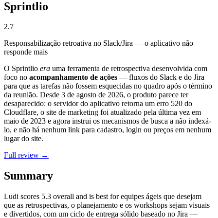
Sprintlio
2.7
Responsabilização retroativa no Slack/Jira — o aplicativo não
responde mais
O Sprintlio
era
uma ferramenta de retrospectiva desenvolvida com
foco no
acompanhamento de ações
— fluxos do Slack e do Jira
para que as tarefas não fossem esquecidas no quadro após o término
da reunião. Desde 3 de agosto de 2026, o produto parece ter
desaparecido: o servidor do aplicativo retorna um erro 520 do
Cloudflare, o site de marketing foi atualizado pela última vez em
maio de 2023 e agora instrui os mecanismos de busca a não indexá-
lo, e não há nenhum link para cadastro, login ou preços em nenhum
lugar do site.
Full review →
Summary
Ludi
scores
5.3
overall and is best for equipes ágeis que desejam
que as retrospectivas, o planejamento e os workshops sejam visuais
e divertidos, com um ciclo de entrega sólido baseado no Jira —