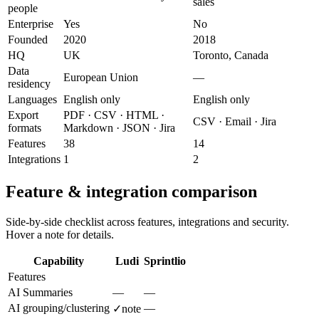
sales
people
Enterprise
Yes
No
Founded
2020
2018
HQ
UK
Toronto, Canada
Data
European Union
—
residency
Languages
English only
English only
Export
PDF · CSV · HTML ·
CSV · Email · Jira
formats
Markdown · JSON · Jira
Features
38
14
Integrations
1
2
Feature & integration comparison
Side-by-side checklist across features, integrations and security.
Hover a note for details.
Capability
Ludi
Sprintlio
Features
AI Summaries
—
—
AI grouping/clustering
—
✓
note