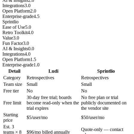
AI & Insights
2.0
Integrations
3.0
Open Platform
2.0
Enterprise-grade
4.5
Sprintlio
Ease of Use
5.0
Retro Toolkit
4.0
Value
3.0
Fun Factor
3.0
AI & Insights
0.0
Integrations
4.0
Open Platform
1.5
Enterprise-grade
1.0
Detail
Ludi
Sprintlio
Category
Retrospectives
Retrospectives
Team size
Small
Small
Free tier
No
No
30-day free trial; boards
No free plan or trial
Free limit
become read-only when the
publicly documented on
trial expires
the vendor site
Starting
$5/user/mo
$50/user/mo
price
Est. 3
Quote-only — contact
teams × 8
$96/mo billed annually