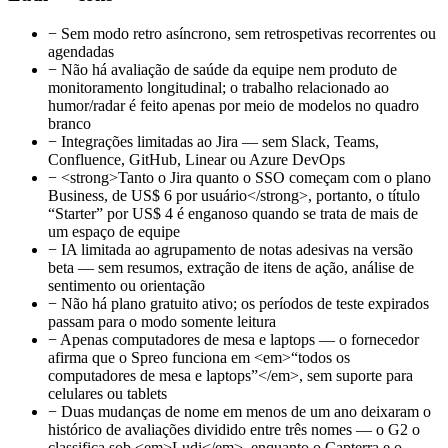
−
Sem modo retro asíncrono, sem retrospetivas recorrentes ou
agendadas
−
Não há avaliação de saúde da equipe nem produto de
monitoramento longitudinal; o trabalho relacionado ao
humor/radar é feito apenas por meio de modelos no quadro
branco
−
Integrações limitadas ao Jira — sem Slack, Teams,
Confluence, GitHub, Linear ou Azure DevOps
−
<strong>Tanto o Jira quanto o SSO começam com o plano
Business, de US$ 6 por usuário</strong>, portanto, o título
“Starter” por US$ 4 é enganoso quando se trata de mais de
um espaço de equipe
−
IA limitada ao agrupamento de notas adesivas na versão
beta — sem resumos, extração de itens de ação, análise de
sentimento ou orientação
−
Não há plano gratuito ativo; os períodos de teste expirados
passam para o modo somente leitura
−
Apenas computadores de mesa e laptops — o fornecedor
afirma que o Spreo funciona em <em>“todos os
computadores de mesa e laptops”</em>, sem suporte para
celulares ou tablets
−
Duas mudanças de nome em menos de um ano deixaram o
histórico de avaliações dividido entre três nomes — o G2 o
classifica sob <em>Ludi</em>, enquanto o Capterra e o