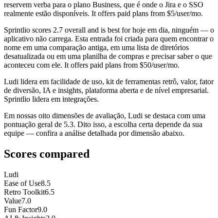
reservem verba para o plano Business, que é onde o Jira e o SSO
realmente estão disponíveis. It offers paid plans from $5/user/mo.
Sprintlio
scores
2.7
overall and is best for hoje em dia, ninguém — o
aplicativo não carrega. Esta entrada foi criada para quem encontrar o
nome em uma comparação antiga, em uma lista de diretórios
desatualizada ou em uma planilha de compras e precisar saber o que
aconteceu com ele. It offers paid plans from $50/user/mo.
Ludi lidera em facilidade de uso, kit de ferramentas retrô, valor, fator
de diversão, IA e insights, plataforma aberta e de nível empresarial.
Sprintlio lidera em integrações.
Em nossas oito dimensões de avaliação, Ludi se destaca com uma
pontuação geral de 5.3. Dito isso, a escolha certa depende da sua
equipe — confira a análise detalhada por dimensão abaixo.
Scores compared
Ludi
Ease of Use
8.5
Retro Toolkit
6.5
Value
7.0
Fun Factor
9.0