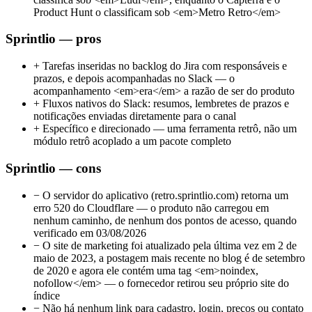
Product Hunt o classificam sob <em>Metro Retro</em>
Sprintlio — pros
+
Tarefas inseridas no backlog do Jira com responsáveis e
prazos, e depois acompanhadas no Slack — o
acompanhamento <em>era</em> a razão de ser do produto
+
Fluxos nativos do Slack: resumos, lembretes de prazos e
notificações enviadas diretamente para o canal
+
Específico e direcionado — uma ferramenta retrô, não um
módulo retrô acoplado a um pacote completo
Sprintlio — cons
−
O servidor do aplicativo (retro.sprintlio.com) retorna um
erro 520 do Cloudflare — o produto não carregou em
nenhum caminho, de nenhum dos pontos de acesso, quando
verificado em 03/08/2026
−
O site de marketing foi atualizado pela última vez em 2 de
maio de 2023, a postagem mais recente no blog é de setembro
de 2020 e agora ele contém uma tag <em>noindex,
nofollow</em> — o fornecedor retirou seu próprio site do
índice
−
Não há nenhum link para cadastro, login, preços ou contato