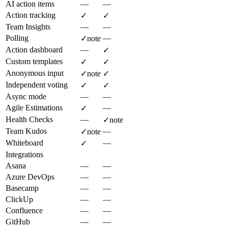
AI action items
—
—
Action tracking
✓
✓
Team Insights
—
—
Polling
—
✓
note
Action dashboard
—
✓
Custom templates
✓
✓
Anonymous input
✓
note
✓
Independent voting
✓
✓
Async mode
—
—
Agile Estimations
—
✓
Health Checks
—
✓
note
Team Kudos
—
✓
note
Whiteboard
—
✓
Integrations
Asana
—
—
Azure DevOps
—
—
Basecamp
—
—
ClickUp
—
—
Confluence
—
—
GitHub
—
—