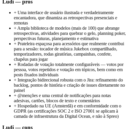
Ludi — pros
+
Uma interface de usuário ilustrada e verdadeiramente
encantadora, que dinamiza as retrospectivas presenciais e
remotas
+
Ampla biblioteca de modelos (mais de 100) que abrange
retrospectivas, atividades para quebrar o gelo, planning poker,
perspectivas futuras, planejamento e estimativa
+
Prateleira espaçosa para acessórios que realmente contribui
para a sessão: tocador de música Jukebox compartilhado,
temporizadores, rodas giratórias, campainhas, confete,
chapéus para jogar
+
Rodadas de votação totalmente configuráveis — votos por
pessoa, votos repetidos e votação em tópicos, bem como em
posts fixados individuais
+
Integração bidirecional robusta com o Jira: refinamento do
backlog, pontos de história e criação de issues diretamente no
painel
+
@menções e uma central de notificações para notas
adesivas, cartões, blocos de texto e comentários
+
Hospedado na UE (Amsterdã) e em conformidade com o
GDPR (as certificações SOC 2 e ISO 27001 se aplicam à
camada de infraestrutura da Digital Ocean, e não à Spreo)
Ludi — cons