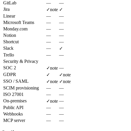
GitLab
—
—
Jira
✓
note
✓
Linear
—
—
Microsoft Teams
—
—
Monday.com
—
—
Notion
—
—
Shortcut
—
—
Slack
—
✓
Trello
—
—
Security & Privacy
SOC 2
—
✓
note
GDPR
✓
✓
note
SSO / SAML
✓
note
✓
note
SCIM provisioning
—
—
ISO 27001
—
—
On-premises
—
✓
note
Public API
—
—
Webhooks
—
—
MCP server
—
—