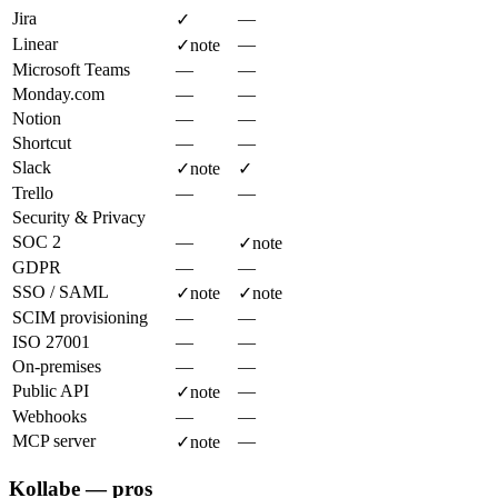
Jira
—
✓
Linear
—
✓
note
Microsoft Teams
—
—
Monday.com
—
—
Notion
—
—
Shortcut
—
—
Slack
✓
note
✓
Trello
—
—
Security & Privacy
SOC 2
—
✓
note
GDPR
—
—
SSO / SAML
✓
note
✓
note
SCIM provisioning
—
—
ISO 27001
—
—
On-premises
—
—
Public API
—
✓
note
Webhooks
—
—
MCP server
—
✓
note
Kollabe — pros