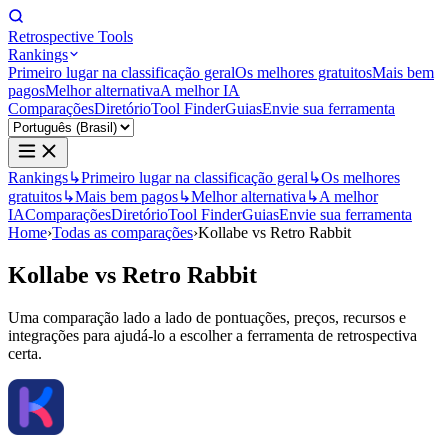
Retrospective Tools
Rankings
Primeiro lugar na classificação geral
Os melhores gratuitos
Mais bem
pagos
Melhor alternativa
A melhor IA
Comparações
Diretório
Tool Finder
Guias
Envie sua ferramenta
Rankings
↳
Primeiro lugar na classificação geral
↳
Os melhores
gratuitos
↳
Mais bem pagos
↳
Melhor alternativa
↳
A melhor
IA
Comparações
Diretório
Tool Finder
Guias
Envie sua ferramenta
Home
›
Todas as comparações
›
Kollabe vs Retro Rabbit
Kollabe
vs
Retro Rabbit
Uma comparação lado a lado de pontuações, preços, recursos e
integrações para ajudá-lo a escolher a ferramenta de retrospectiva
certa.