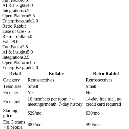
Fun Factor
6.0
AI & Insights
4.0
Integrations
5.5
Open Platform
5.5
Enterprise-grade
2.0
Retro Rabbit
Ease of Use
7.5
Retro Toolkit
5.0
Value
8.0
Fun Factor
3.5
AI & Insights
5.0
Integrations
2.5
Open Platform
1.5
Enterprise-grade
2.0
Detail
Kollabe
Retro Rabbit
Category
Retrospectives
Retrospectives
Team size
Small
Small
Free tier
Yes
No
10 members per room, ~4
14-day free trial, no
Free limit
meetings/month, 7-day history
credit card required
Starting
$29/mo
$30/mo
price
Est. 3 teams
$87/mo
$90/mo
× 8 people