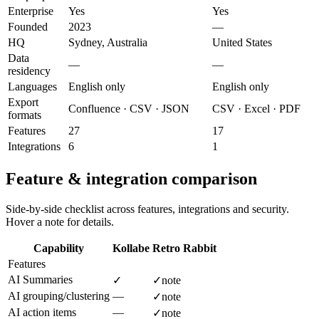
Enterprise
Yes
Yes
Founded
2023
—
HQ
Sydney, Australia
United States
Data
—
—
residency
Languages
English only
English only
Export
Confluence · CSV · JSON
CSV · Excel · PDF
formats
Features
27
17
Integrations
6
1
Feature & integration comparison
Side-by-side checklist across features, integrations and security.
Hover a note for details.
Capability
Kollabe
Retro Rabbit
Features
AI Summaries
✓
✓
note
AI grouping/clustering
—
✓
note
AI action items
—
✓
note