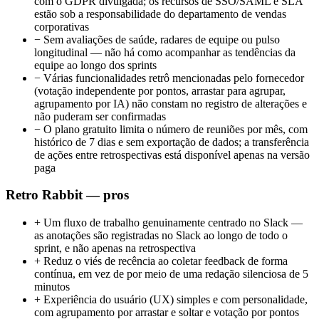
com o GDPR divulgada; os recursos de SSO/SAML e SLA
estão sob a responsabilidade do departamento de vendas
corporativas
−
Sem avaliações de saúde, radares de equipe ou pulso
longitudinal — não há como acompanhar as tendências da
equipe ao longo dos sprints
−
Várias funcionalidades retrô mencionadas pelo fornecedor
(votação independente por pontos, arrastar para agrupar,
agrupamento por IA) não constam no registro de alterações e
não puderam ser confirmadas
−
O plano gratuito limita o número de reuniões por mês, com
histórico de 7 dias e sem exportação de dados; a transferência
de ações entre retrospectivas está disponível apenas na versão
paga
Retro Rabbit — pros
+
Um fluxo de trabalho genuinamente centrado no Slack —
as anotações são registradas no Slack ao longo de todo o
sprint, e não apenas na retrospectiva
+
Reduz o viés de recência ao coletar feedback de forma
contínua, em vez de por meio de uma redação silenciosa de 5
minutos
+
Experiência do usuário (UX) simples e com personalidade,
com agrupamento por arrastar e soltar e votação por pontos