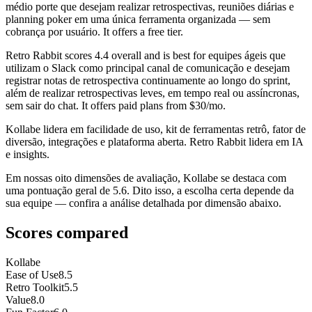
médio porte que desejam realizar retrospectivas, reuniões diárias e
planning poker em uma única ferramenta organizada — sem
cobrança por usuário. It offers a free tier.
Retro Rabbit
scores
4.4
overall and is best for equipes ágeis que
utilizam o Slack como principal canal de comunicação e desejam
registrar notas de retrospectiva continuamente ao longo do sprint,
além de realizar retrospectivas leves, em tempo real ou assíncronas,
sem sair do chat. It offers paid plans from $30/mo.
Kollabe lidera em facilidade de uso, kit de ferramentas retrô, fator de
diversão, integrações e plataforma aberta. Retro Rabbit lidera em IA
e insights.
Em nossas oito dimensões de avaliação, Kollabe se destaca com
uma pontuação geral de 5.6. Dito isso, a escolha certa depende da
sua equipe — confira a análise detalhada por dimensão abaixo.
Scores compared
Kollabe
Ease of Use
8.5
Retro Toolkit
5.5
Value
8.0