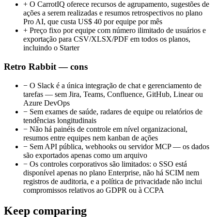
+
O CarrotIQ oferece recursos de agrupamento, sugestões de
ações a serem realizadas e resumos retrospectivos no plano
Pro AI, que custa US$ 40 por equipe por mês
+
Preço fixo por equipe com número ilimitado de usuários e
exportação para CSV/XLSX/PDF em todos os planos,
incluindo o Starter
Retro Rabbit — cons
−
O Slack é a única integração de chat e gerenciamento de
tarefas — sem Jira, Teams, Confluence, GitHub, Linear ou
Azure DevOps
−
Sem exames de saúde, radares de equipe ou relatórios de
tendências longitudinais
−
Não há painéis de controle em nível organizacional,
resumos entre equipes nem kanban de ações
−
Sem API pública, webhooks ou servidor MCP — os dados
são exportados apenas como um arquivo
−
Os controles corporativos são limitados: o SSO está
disponível apenas no plano Enterprise, não há SCIM nem
registros de auditoria, e a política de privacidade não inclui
compromissos relativos ao GDPR ou à CCPA
Keep comparing