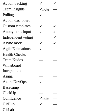
Action tracking
✓
✓
Team Insights
—
✓
note
Polling
—
✓
Action dashboard
—
—
Custom templates
✓
✓
Anonymous input
✓
✓
Independent voting
—
✓
Async mode
✓
✓
Agile Estimations
—
✓
Health Checks
—
—
Team Kudos
—
—
Whiteboard
—
—
Integrations
Asana
—
—
Azure DevOps
—
✓
Basecamp
—
—
ClickUp
—
—
Confluence
—
✓
note
GitHub
—
✓
GitLab
—
—