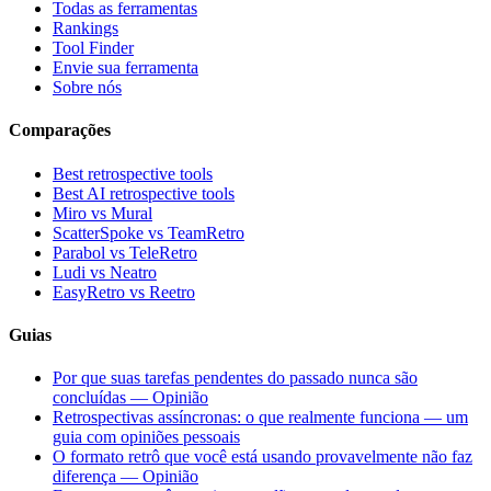
Todas as ferramentas
Rankings
Tool Finder
Envie sua ferramenta
Sobre nós
Comparações
Best retrospective tools
Best AI retrospective tools
Miro vs Mural
ScatterSpoke vs TeamRetro
Parabol vs TeleRetro
Ludi vs Neatro
EasyRetro vs Reetro
Guias
Por que suas tarefas pendentes do passado nunca são
concluídas — Opinião
Retrospectivas assíncronas: o que realmente funciona — um
guia com opiniões pessoais
O formato retrô que você está usando provavelmente não faz
diferença — Opinião