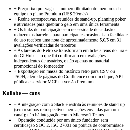
+
Preço fixo por vaga — número ilimitado de membros da
equipe no plano Premium (US$ 29/mês)
+
Reúne retrospectivas, reuniões de stand-up, planning poker
e atividades para quebrar o gelo em uma única ferramenta
+
Os links de participação sem necessidade de cadastro
reduzem as barreiras para participantes ocasionais; a facilidade
de uso recebeu uma nota de aproximadamente 5,0/5 em 31
avaliações verificadas de terceiros
+
As tarefas do Retro se transformam em tickets reais do Jira e
do GitHub — o que foi confirmado em avaliações
independentes de usuários, e não apenas no material
promocional do fornecedor
+
Exportação em massa do histórico retro para CSV ou
JSON, além de páginas do Confluence com um clique; API
pública e servidor MCP na versão Premium
Kollabe — cons
−
A integração com o Slack é restrita às reuniões de stand-up
(sem resumos retrospectivos nem ações enviadas para um
canal); não há integração com o Microsoft Teams
−
Operação conduzida por um único fundador, sem
certificação SOC 2, ISO 27001 ou política de conformidade