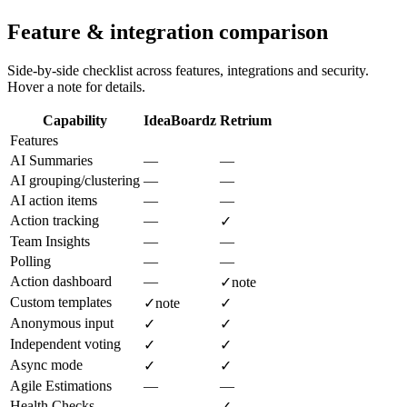
Feature & integration comparison
Side-by-side checklist across features, integrations and security.
Hover a note for details.
Capability
IdeaBoardz
Retrium
Features
AI Summaries
—
—
AI grouping/clustering
—
—
AI action items
—
—
Action tracking
—
✓
Team Insights
—
—
Polling
—
—
Action dashboard
—
✓
note
Custom templates
✓
note
✓
Anonymous input
✓
✓
Independent voting
✓
✓
Async mode
✓
✓
Agile Estimations
—
—
Health Checks
—
✓