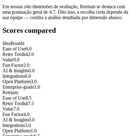
Em nossas oito dimensões de avaliação, Retrium se destaca com
uma pontuação geral de 4.7. Dito isso, a escolha certa depende da
sua equipe — confira a análise detalhada por dimensão abaixo.
Scores compared
IdeaBoardz
Ease of Use
6.0
Retro Toolkit
2.0
Value
9.0
Fun Factor
2.0
AI & Insights
0.0
Integrations
0.0
Open Platform
3.0
Enterprise-grade
1.0
Retrium
Ease of Use
8.5
Retro Toolkit
7.5
Value
7.0
Fun Factor
4.0
AI & Insights
0.0
Integrations
3.0
Open Platform
1.0