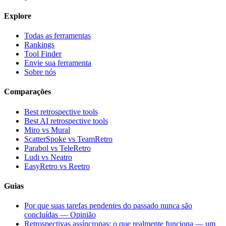
Explore
Todas as ferramentas
Rankings
Tool Finder
Envie sua ferramenta
Sobre nós
Comparações
Best retrospective tools
Best AI retrospective tools
Miro vs Mural
ScatterSpoke vs TeamRetro
Parabol vs TeleRetro
Ludi vs Neatro
EasyRetro vs Reetro
Guias
Por que suas tarefas pendentes do passado nunca são
concluídas — Opinião
Retrospectivas assíncronas: o que realmente funciona — um