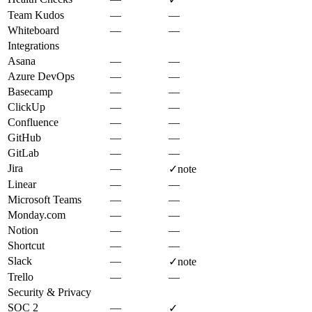
Team Kudos
—
—
Whiteboard
—
—
Integrations
Asana
—
—
Azure DevOps
—
—
Basecamp
—
—
ClickUp
—
—
Confluence
—
—
GitHub
—
—
GitLab
—
—
Jira
—
✓
note
Linear
—
—
Microsoft Teams
—
—
Monday.com
—
—
Notion
—
—
Shortcut
—
—
Slack
—
✓
note
Trello
—
—
Security & Privacy
SOC 2
—
✓