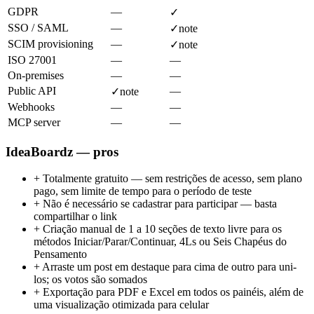
GDPR
—
✓
SSO / SAML
—
✓
note
SCIM provisioning
—
✓
note
ISO 27001
—
—
On-premises
—
—
Public API
—
✓
note
Webhooks
—
—
MCP server
—
—
IdeaBoardz — pros
+
Totalmente gratuito — sem restrições de acesso, sem plano
pago, sem limite de tempo para o período de teste
+
Não é necessário se cadastrar para participar — basta
compartilhar o link
+
Criação manual de 1 a 10 seções de texto livre para os
métodos Iniciar/Parar/Continuar, 4Ls ou Seis Chapéus do
Pensamento
+
Arraste um post em destaque para cima de outro para uni-
los; os votos são somados
+
Exportação para PDF e Excel em todos os painéis, além de
uma visualização otimizada para celular