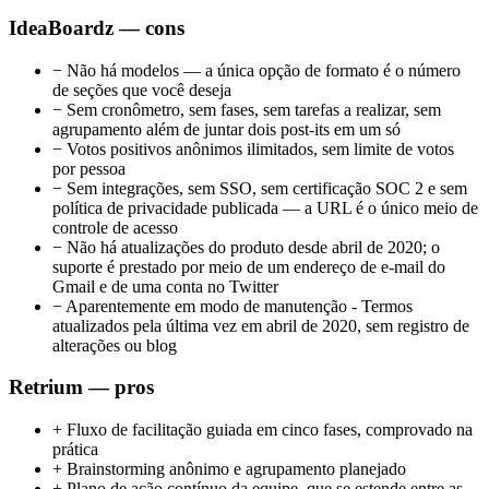
IdeaBoardz — cons
−
Não há modelos — a única opção de formato é o número
de seções que você deseja
−
Sem cronômetro, sem fases, sem tarefas a realizar, sem
agrupamento além de juntar dois post-its em um só
−
Votos positivos anônimos ilimitados, sem limite de votos
por pessoa
−
Sem integrações, sem SSO, sem certificação SOC 2 e sem
política de privacidade publicada — a URL é o único meio de
controle de acesso
−
Não há atualizações do produto desde abril de 2020; o
suporte é prestado por meio de um endereço de e-mail do
Gmail e de uma conta no Twitter
−
Aparentemente em modo de manutenção - Termos
atualizados pela última vez em abril de 2020, sem registro de
alterações ou blog
Retrium — pros
+
Fluxo de facilitação guiada em cinco fases, comprovado na
prática
+
Brainstorming anônimo e agrupamento planejado
+
Plano de ação contínuo da equipe, que se estende entre as