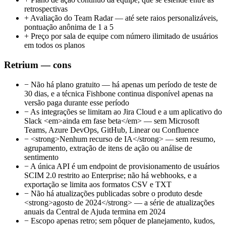
retrospectivas
+
Avaliação do Team Radar — até sete raios personalizáveis,
pontuação anônima de 1 a 5
+
Preço por sala de equipe com número ilimitado de usuários
em todos os planos
Retrium — cons
−
Não há plano gratuito — há apenas um período de teste de
30 dias, e a técnica Fishbone continua disponível apenas na
versão paga durante esse período
−
As integrações se limitam ao Jira Cloud e a um aplicativo do
Slack <em>ainda em fase beta</em> — sem Microsoft
Teams, Azure DevOps, GitHub, Linear ou Confluence
−
<strong>Nenhum recurso de IA</strong> — sem resumo,
agrupamento, extração de itens de ação ou análise de
sentimento
−
A única API é um endpoint de provisionamento de usuários
SCIM 2.0 restrito ao Enterprise; não há webhooks, e a
exportação se limita aos formatos CSV e TXT
−
Não há atualizações publicadas sobre o produto desde
<strong>agosto de 2024</strong> — a série de atualizações
anuais da Central de Ajuda termina em 2024
−
Escopo apenas retro; sem pôquer de planejamento, kudos,