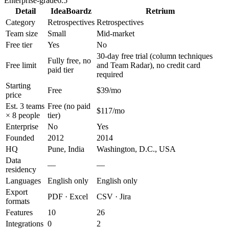
Enterprise-grade
6.5
Detail
IdeaBoardz
Retrium
Category
Retrospectives
Retrospectives
Team size
Small
Mid-market
Free tier
Yes
No
30-day free trial (column techniques
Fully free, no
Free limit
and Team Radar), no credit card
paid tier
required
Starting
Free
$39/mo
price
Est. 3 teams
Free (no paid
$117/mo
× 8 people
tier)
Enterprise
No
Yes
Founded
2012
2014
HQ
Pune, India
Washington, D.C., USA
Data
—
—
residency
Languages
English only
English only
Export
PDF · Excel
CSV · Jira
formats
Features
10
26
Integrations
0
2