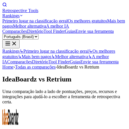
Retrospective Tools
Rankings
Primeiro lugar na classificação geral
Os melhores gratuitos
Mais bem
pagos
Melhor alternativa
A melhor IA
Comparações
Diretório
Tool Finder
Guias
Envie sua ferramenta
Rankings
↳
Primeiro lugar na classificação geral
↳
Os melhores
gratuitos
↳
Mais bem pagos
↳
Melhor alternativa
↳
A melhor
IA
Comparações
Diretório
Tool Finder
Guias
Envie sua ferramenta
Home
›
Todas as comparações
›
IdeaBoardz vs Retrium
IdeaBoardz
vs
Retrium
Uma comparação lado a lado de pontuações, preços, recursos e
integrações para ajudá-lo a escolher a ferramenta de retrospectiva
certa.