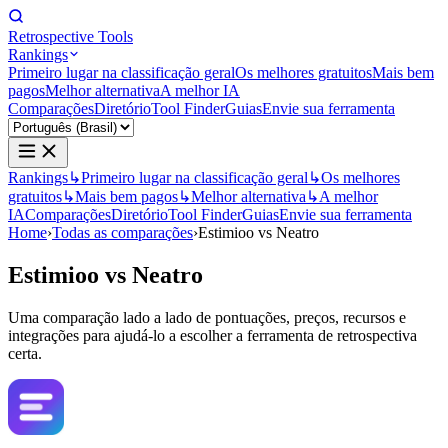
Retrospective Tools
Rankings
Primeiro lugar na classificação geral
Os melhores gratuitos
Mais bem
pagos
Melhor alternativa
A melhor IA
Comparações
Diretório
Tool Finder
Guias
Envie sua ferramenta
Rankings
↳
Primeiro lugar na classificação geral
↳
Os melhores
gratuitos
↳
Mais bem pagos
↳
Melhor alternativa
↳
A melhor
IA
Comparações
Diretório
Tool Finder
Guias
Envie sua ferramenta
Home
›
Todas as comparações
›
Estimioo vs Neatro
Estimioo
vs
Neatro
Uma comparação lado a lado de pontuações, preços, recursos e
integrações para ajudá-lo a escolher a ferramenta de retrospectiva
certa.