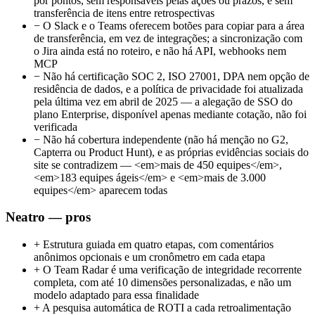
por pontos, sem responsáveis pelas ações ou prazos, e sem
transferência de itens entre retrospectivas
−
O Slack e o Teams oferecem botões para copiar para a área
de transferência, em vez de integrações; a sincronização com
o Jira ainda está no roteiro, e não há API, webhooks nem
MCP
−
Não há certificação SOC 2, ISO 27001, DPA nem opção de
residência de dados, e a política de privacidade foi atualizada
pela última vez em abril de 2025 — a alegação de SSO do
plano Enterprise, disponível apenas mediante cotação, não foi
verificada
−
Não há cobertura independente (não há menção no G2,
Capterra ou Product Hunt), e as próprias evidências sociais do
site se contradizem — <em>mais de 450 equipes</em>,
<em>183 equipes ágeis</em> e <em>mais de 3.000
equipes</em> aparecem todas
Neatro — pros
+
Estrutura guiada em quatro etapas, com comentários
anônimos opcionais e um cronômetro em cada etapa
+
O Team Radar é uma verificação de integridade recorrente
completa, com até 10 dimensões personalizadas, e não um
modelo adaptado para essa finalidade
+
A pesquisa automática de ROTI a cada retroalimentação