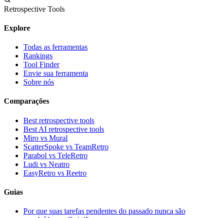
Retrospective Tools
Explore
Todas as ferramentas
Rankings
Tool Finder
Envie sua ferramenta
Sobre nós
Comparações
Best retrospective tools
Best AI retrospective tools
Miro vs Mural
ScatterSpoke vs TeamRetro
Parabol vs TeleRetro
Ludi vs Neatro
EasyRetro vs Reetro
Guias
Por que suas tarefas pendentes do passado nunca são