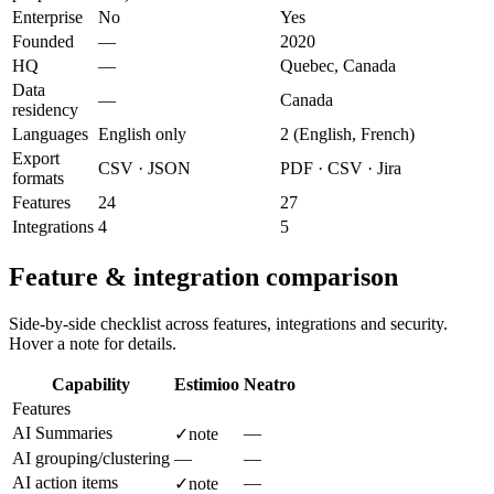
Enterprise
No
Yes
Founded
—
2020
HQ
—
Quebec, Canada
Data
—
Canada
residency
Languages
English only
2 (English, French)
Export
CSV · JSON
PDF · CSV · Jira
formats
Features
24
27
Integrations
4
5
Feature & integration comparison
Side-by-side checklist across features, integrations and security.
Hover a note for details.
Capability
Estimioo
Neatro
Features
AI Summaries
—
✓
note
AI grouping/clustering
—
—
AI action items
—
✓
note