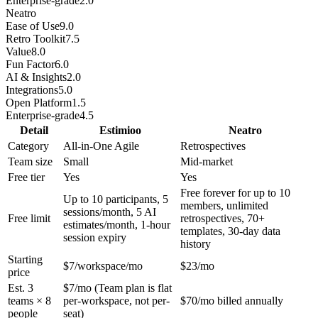
Enterprise-grade
2.0
Neatro
Ease of Use
9.0
Retro Toolkit
7.5
Value
8.0
Fun Factor
6.0
AI & Insights
2.0
Integrations
5.0
Open Platform
1.5
Enterprise-grade
4.5
Detail
Estimioo
Neatro
Category
All-in-One Agile
Retrospectives
Team size
Small
Mid-market
Free tier
Yes
Yes
Free forever for up to 10
Up to 10 participants, 5
members, unlimited
sessions/month, 5 AI
Free limit
retrospectives, 70+
estimates/month, 1-hour
templates, 30-day data
session expiry
history
Starting
$7/workspace/mo
$23/mo
price
Est. 3
$7/mo (Team plan is flat
teams × 8
per-workspace, not per-
$70/mo billed annually
people
seat)