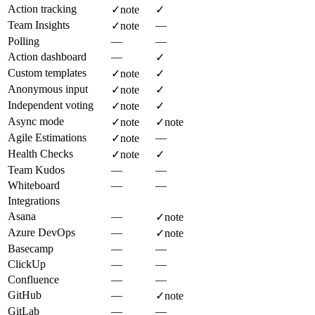
Action tracking
✓
note
✓
Team Insights
—
✓
note
Polling
—
—
Action dashboard
—
✓
Custom templates
✓
note
✓
Anonymous input
✓
note
✓
Independent voting
✓
note
✓
Async mode
✓
note
✓
note
Agile Estimations
—
✓
note
Health Checks
✓
note
✓
Team Kudos
—
—
Whiteboard
—
—
Integrations
Asana
—
✓
note
Azure DevOps
—
✓
note
Basecamp
—
—
ClickUp
—
—
Confluence
—
—
GitHub
—
✓
note
GitLab
—
—