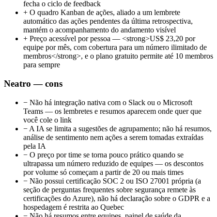
fecha o ciclo de feedback
+
O quadro Kanban de ações, aliado a um lembrete
automático das ações pendentes da última retrospectiva,
mantém o acompanhamento do andamento visível
+
Preço acessível por pessoa — <strong>US$ 23,20 por
equipe por mês, com cobertura para um número ilimitado de
membros</strong>, e o plano gratuito permite até 10 membros
para sempre
Neatro — cons
−
Não há integração nativa com o Slack ou o Microsoft
Teams — os lembretes e resumos aparecem onde quer que
você cole o link
−
A IA se limita a sugestões de agrupamento; não há resumos,
análise de sentimento nem ações a serem tomadas extraídas
pela IA
−
O preço por time se torna pouco prático quando se
ultrapassa um número reduzido de equipes — os descontos
por volume só começam a partir de 20 ou mais times
−
Não possui certificação SOC 2 ou ISO 27001 própria (a
seção de perguntas frequentes sobre segurança remete às
certificações do Azure), não há declaração sobre o GDPR e a
hospedagem é restrita ao Quebec
−
Não há resumos entre equipes, painel de saúde da