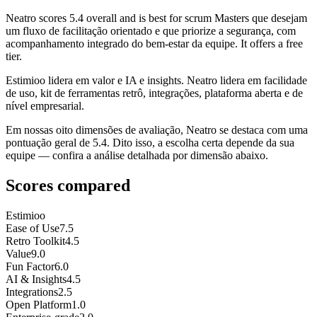
Neatro
scores
5.4
overall and is best for scrum Masters que desejam
um fluxo de facilitação orientado e que priorize a segurança, com
acompanhamento integrado do bem-estar da equipe. It offers a free
tier.
Estimioo lidera em valor e IA e insights. Neatro lidera em facilidade
de uso, kit de ferramentas retrô, integrações, plataforma aberta e de
nível empresarial.
Em nossas oito dimensões de avaliação, Neatro se destaca com uma
pontuação geral de 5.4. Dito isso, a escolha certa depende da sua
equipe — confira a análise detalhada por dimensão abaixo.
Scores compared
Estimioo
Ease of Use
7.5
Retro Toolkit
4.5
Value
9.0
Fun Factor
6.0
AI & Insights
4.5
Integrations
2.5
Open Platform
1.0