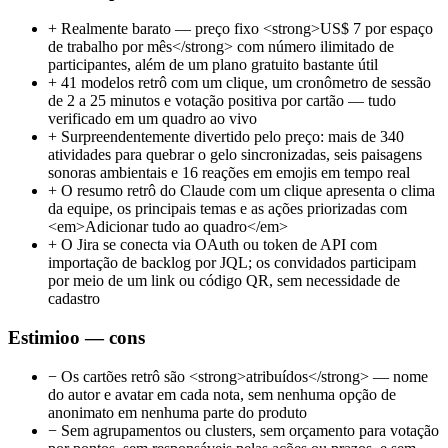
+
Realmente barato — preço fixo <strong>US$ 7 por espaço
de trabalho por mês</strong> com número ilimitado de
participantes, além de um plano gratuito bastante útil
+
41 modelos retrô com um clique, um cronômetro de sessão
de 2 a 25 minutos e votação positiva por cartão — tudo
verificado em um quadro ao vivo
+
Surpreendentemente divertido pelo preço: mais de 340
atividades para quebrar o gelo sincronizadas, seis paisagens
sonoras ambientais e 16 reações em emojis em tempo real
+
O resumo retrô do Claude com um clique apresenta o clima
da equipe, os principais temas e as ações priorizadas com
<em>Adicionar tudo ao quadro</em>
+
O Jira se conecta via OAuth ou token de API com
importação de backlog por JQL; os convidados participam
por meio de um link ou código QR, sem necessidade de
cadastro
Estimioo — cons
−
Os cartões retrô são <strong>atribuídos</strong> — nome
do autor e avatar em cada nota, sem nenhuma opção de
anonimato em nenhuma parte do produto
−
Sem agrupamentos ou clusters, sem orçamento para votação