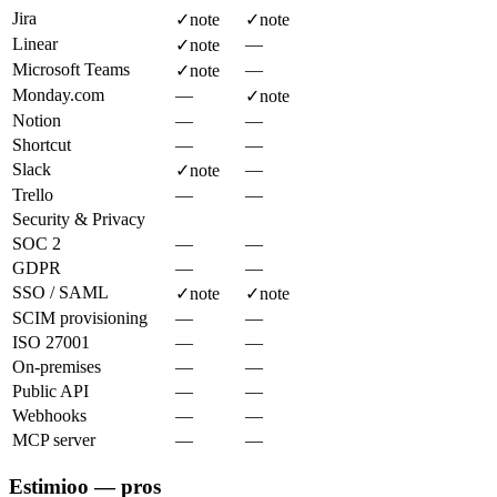
Jira
✓
note
✓
note
Linear
—
✓
note
Microsoft Teams
—
✓
note
Monday.com
—
✓
note
Notion
—
—
Shortcut
—
—
Slack
—
✓
note
Trello
—
—
Security & Privacy
SOC 2
—
—
GDPR
—
—
SSO / SAML
✓
note
✓
note
SCIM provisioning
—
—
ISO 27001
—
—
On-premises
—
—
Public API
—
—
Webhooks
—
—
MCP server
—
—
Estimioo — pros