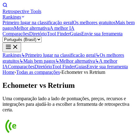
Retrospective Tools
Rankings
Primeiro lugar na classificação geral
Os melhores gratuitos
Mais bem
pagos
Melhor alternativa
A melhor IA
Comparações
Diretório
Tool Finder
Guias
Envie sua ferramenta
Rankings
↳
Primeiro lugar na classificação geral
↳
Os melhores
gratuitos
↳
Mais bem pagos
↳
Melhor alternativa
↳
A melhor
IA
Comparações
Diretório
Tool Finder
Guias
Envie sua ferramenta
Home
›
Todas as comparações
›
Echometer vs Retrium
Echometer
vs
Retrium
Uma comparação lado a lado de pontuações, preços, recursos e
integrações para ajudá-lo a escolher a ferramenta de retrospectiva
certa.