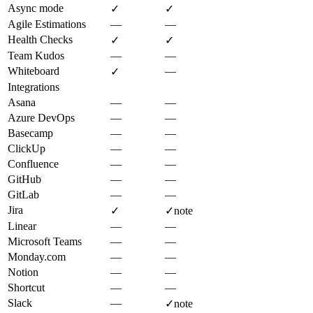
Async mode
✓
✓
Agile Estimations
—
—
Health Checks
✓
✓
Team Kudos
—
—
Whiteboard
—
✓
Integrations
Asana
—
—
Azure DevOps
—
—
Basecamp
—
—
ClickUp
—
—
Confluence
—
—
GitHub
—
—
GitLab
—
—
Jira
✓
✓
note
Linear
—
—
Microsoft Teams
—
—
Monday.com
—
—
Notion
—
—
Shortcut
—
—
Slack
—
✓
note