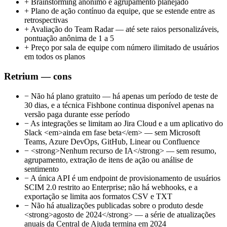
+
Brainstorming anônimo e agrupamento planejado
+
Plano de ação contínuo da equipe, que se estende entre as
retrospectivas
+
Avaliação do Team Radar — até sete raios personalizáveis,
pontuação anônima de 1 a 5
+
Preço por sala de equipe com número ilimitado de usuários
em todos os planos
Retrium — cons
−
Não há plano gratuito — há apenas um período de teste de
30 dias, e a técnica Fishbone continua disponível apenas na
versão paga durante esse período
−
As integrações se limitam ao Jira Cloud e a um aplicativo do
Slack <em>ainda em fase beta</em> — sem Microsoft
Teams, Azure DevOps, GitHub, Linear ou Confluence
−
<strong>Nenhum recurso de IA</strong> — sem resumo,
agrupamento, extração de itens de ação ou análise de
sentimento
−
A única API é um endpoint de provisionamento de usuários
SCIM 2.0 restrito ao Enterprise; não há webhooks, e a
exportação se limita aos formatos CSV e TXT
−
Não há atualizações publicadas sobre o produto desde
<strong>agosto de 2024</strong> — a série de atualizações
anuais da Central de Ajuda termina em 2024