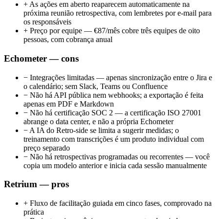
+
As ações em aberto reaparecem automaticamente na
próxima reunião retrospectiva, com lembretes por e-mail para
os responsáveis
+
Preço por equipe — €87/mês cobre três equipes de oito
pessoas, com cobrança anual
Echometer — cons
−
Integrações limitadas — apenas sincronização entre o Jira e
o calendário; sem Slack, Teams ou Confluence
−
Não há API pública nem webhooks; a exportação é feita
apenas em PDF e Markdown
−
Não há certificação SOC 2 — a certificação ISO 27001
abrange o data center, e não a própria Echometer
−
A IA do Retro-side se limita a sugerir medidas; o
treinamento com transcrições é um produto individual com
preço separado
−
Não há retrospectivas programadas ou recorrentes — você
copia um modelo anterior e inicia cada sessão manualmente
Retrium — pros
+
Fluxo de facilitação guiada em cinco fases, comprovado na
prática