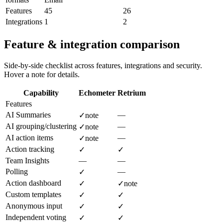
Features
45
26
Integrations
1
2
Feature & integration comparison
Side-by-side checklist across features, integrations and security.
Hover a note for details.
Capability
Echometer
Retrium
Features
AI Summaries
—
✓
note
AI grouping/clustering
—
✓
note
AI action items
—
✓
note
Action tracking
✓
✓
Team Insights
—
—
Polling
—
✓
Action dashboard
✓
✓
note
Custom templates
✓
✓
Anonymous input
✓
✓
Independent voting
✓
✓