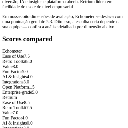
diversão, IA e insights e plataforma aberta. Retrium lidera em
facilidade de uso e de nível empresarial.
Em nossas oito dimensões de avaliação, Echometer se destaca com
uma pontuação geral de 5.3. Dito isso, a escolha certa depende da
sua equipe — confira a análise detalhada por dimensão abaixo.
Scores compared
Echometer
Ease of Use
7.5
Retro Toolkit
8.0
Value
8.0
Fun Factor
5.0
AI & Insights
4.0
Integrations
3.0
Open Platform
1.5
Enterprise-grade
5.0
Retrium
Ease of Use
8.5
Retro Toolkit
7.5
Value
7.0
Fun Factor
4.0
AI & Insights
0.0