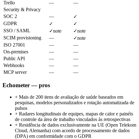
Trello
—
—
Security & Privacy
SOC 2
—
✓
GDPR
✓
✓
SSO / SAML
✓
note
✓
note
SCIM provisioning
—
✓
note
ISO 27001
—
—
On-premises
—
—
Public API
—
—
Webhooks
—
—
MCP server
—
—
Echometer — pros
+
Mais de 200 itens de avaliação de saúde baseados em
pesquisas, modelos personalizados e rotação automatizada de
pulsos
+
Radares longitudinais de equipes, mapas de calor e painéis
de controle da área de trabalho vinculados às retrospectivas
+
Residência de dados exclusivamente na UE (Open Telekom
Cloud, Alemanha) com acordo de processamento de dados
(DPA) em conformidade com o GDPR