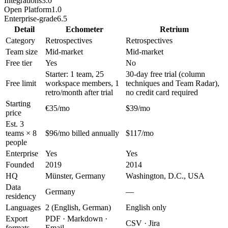
Integrations
3.0
Open Platform
1.0
Enterprise-grade
6.5
Detail
Echometer
Retrium
Category
Retrospectives
Retrospectives
Team size
Mid-market
Mid-market
Free tier
Yes
No
Starter: 1 team, 25
30-day free trial (column
Free limit
workspace members, 1
techniques and Team Radar),
retro/month after trial
no credit card required
Starting
€35/mo
$39/mo
price
Est. 3
teams × 8
$96/mo billed annually
$117/mo
people
Enterprise
Yes
Yes
Founded
2019
2014
HQ
Münster, Germany
Washington, D.C., USA
Data
Germany
—
residency
Languages
2 (English, German)
English only
Export
PDF · Markdown ·
CSV · Jira
formats
Email