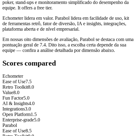
poker, stand-ups e monitoramento simplificado do desempenho da
equipe. It offers a free tier.
Echometer lidera em valor. Parabol lidera em facilidade de uso, kit
de ferramentas retrô, fator de diversão, IA e insights, integrações,
plataforma aberta e de nível empresarial.
Em nossas oito dimensões de avaliação, Parabol se destaca com uma
pontuação geral de 7.4. Dito isso, a escolha certa depende da sua
equipe — confira a análise detalhada por dimensão abaixo.
Scores compared
Echometer
Ease of Use
7.5
Retro Toolkit
8.0
Value
8.0
Fun Factor
5.0
AI & Insights
4.0
Integrations
3.0
Open Platform
1.5
Enterprise-grade
5.0
Parabol
Ease of Use
8.5