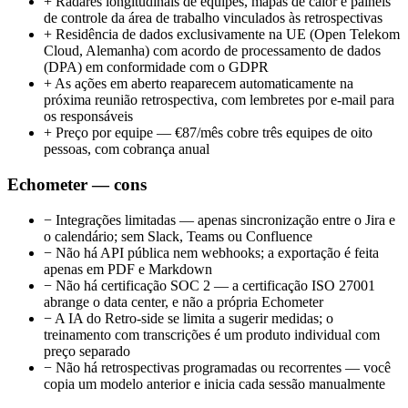
+
Radares longitudinais de equipes, mapas de calor e painéis
de controle da área de trabalho vinculados às retrospectivas
+
Residência de dados exclusivamente na UE (Open Telekom
Cloud, Alemanha) com acordo de processamento de dados
(DPA) em conformidade com o GDPR
+
As ações em aberto reaparecem automaticamente na
próxima reunião retrospectiva, com lembretes por e-mail para
os responsáveis
+
Preço por equipe — €87/mês cobre três equipes de oito
pessoas, com cobrança anual
Echometer — cons
−
Integrações limitadas — apenas sincronização entre o Jira e
o calendário; sem Slack, Teams ou Confluence
−
Não há API pública nem webhooks; a exportação é feita
apenas em PDF e Markdown
−
Não há certificação SOC 2 — a certificação ISO 27001
abrange o data center, e não a própria Echometer
−
A IA do Retro-side se limita a sugerir medidas; o
treinamento com transcrições é um produto individual com
preço separado
−
Não há retrospectivas programadas ou recorrentes — você
copia um modelo anterior e inicia cada sessão manualmente