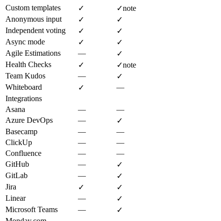
Custom templates
✓
✓
note
Anonymous input
✓
✓
Independent voting
✓
✓
Async mode
✓
✓
Agile Estimations
—
✓
Health Checks
✓
✓
note
Team Kudos
—
✓
Whiteboard
—
✓
Integrations
Asana
—
—
Azure DevOps
—
✓
Basecamp
—
—
ClickUp
—
—
Confluence
—
—
GitHub
—
✓
GitLab
—
✓
Jira
✓
✓
Linear
—
✓
Microsoft Teams
—
✓
Monday.com
—
—