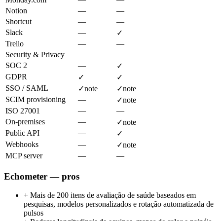
Notion
—
—
Shortcut
—
—
Slack
—
✓
Trello
—
—
Security & Privacy
SOC 2
—
✓
GDPR
✓
✓
SSO / SAML
✓
note
✓
note
SCIM provisioning
—
✓
note
ISO 27001
—
—
On-premises
—
✓
note
Public API
—
✓
Webhooks
—
✓
note
MCP server
—
—
Echometer — pros
+
Mais de 200 itens de avaliação de saúde baseados em
pesquisas, modelos personalizados e rotação automatizada de
pulsos