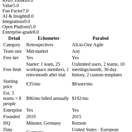
Retro Toolkit
9.0
Value
5.0
Fun Factor
7.0
AI & Insights
8.0
Integrations
9.0
Open Platform
5.0
Enterprise-grade
8.0
Detail
Echometer
Parabol
Category
Retrospectives
All-in-One Agile
Team size
Mid-market
Any
Free tier
Yes
Yes
Starter: 1 team, 25
Unlimited users, 2 teams, 10
Free limit
workspace members, 1
meetings/month, 30-day
retro/month after trial
history, 2 custom templates
Starting
€35/mo
$8/user/mo
price
Est. 3
teams × 8
$96/mo billed annually
$192/mo
people
Enterprise
Yes
Yes
Founded
2019
2015
HQ
Münster, Germany
Remote
Data
United States · European