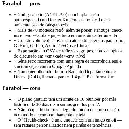
Parabol — pros
+
Código aberto (AGPL-3.0) com implantação
autohospedada no Docker/Kubernetes, no local e em
ambiente isolado (air-gapped)
+
Mais de 40 modelos retrô, além de poker, standups, check-
ins e bem-estar da equipe, tudo em uma única ferramenta
+
Grande volume de tarefas em atraso transferidas para o Jira,
GitHub, GitLab, Azure DevOps e Linear
+
Exportação em CSV de reflexões, grupos, votos e tópicos
de discussão em <em>cada</em> nível
+
Série retro recorrente com uma regra de recorrência real e
sincronização com o Google Agenda
+
Contêiner blindado do Iron Bank do Departamento de
Defesa (DoD), liberado para o IL4 pela Plataforma Um
Parabol — cons
−
O plano gratuito tem um limite de 10 reuniões por mês,
histórico de 30 dias e 3 resumos gerados por IA
−
Não há quadro branco integrado, modo de apresentação
nem modo de compartilhamento de tela
−
O “Health-check” é uma enquete com um único emoji —
sem radares personalizados nem painéis de tendências