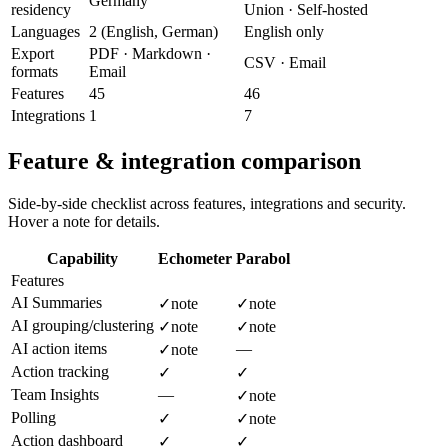
Germany
residency
Union · Self-hosted
Languages
2 (English, German)
English only
Export
PDF · Markdown ·
CSV · Email
formats
Email
Features
45
46
Integrations
1
7
Feature & integration comparison
Side-by-side checklist across features, integrations and security.
Hover a note for details.
Capability
Echometer
Parabol
Features
AI Summaries
✓
note
✓
note
AI grouping/clustering
✓
note
✓
note
AI action items
—
✓
note
Action tracking
✓
✓
Team Insights
—
✓
note
Polling
✓
✓
note
Action dashboard
✓
✓