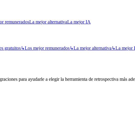
or remunerados
La mejor alternativa
La mejor IA
s gratuitos
↳
Los mejor remunerados
↳
La mejor alternativa
↳
La mejor 
raciones para ayudarle a elegir la herramienta de retrospectiva más ad