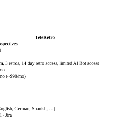
TeleRetro
ospectives
l
m, 3 retros, 14-day retro access, limited AI Bot access
mo
mo (~$98/mo)
English, German, Spanish, …)
 · Jira