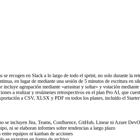
 se recogen en Slack a lo largo de todo el sprint, no solo durante la ret
tinua, en lugar de mediante una sesión de 5 minutos de escritura en sil
ue incluye agrupación mediante «arrastrar y soltar» y votación mediante
ones a realizar y resúmenes retrospectivos en el plan Pro AI, que cuest
xportación a CSV, XLSX y PDF en todos los planes, incluido el Starter
; no se incluyen Jira, Teams, Confluence, GitHub, Linear ni Azure DevO
uipo, ni se elaboran informes sobre tendencias a largo plazo
 entre equipos ni kanban de acciones
lo se exportan en forma de archivo