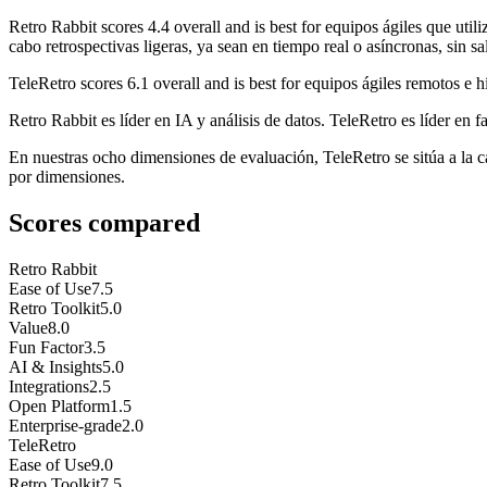
Retro Rabbit
scores
4.4
overall and is best for equipos ágiles que util
cabo retrospectivas ligeras, ya sean en tiempo real o asíncronas, sin sa
TeleRetro
scores
6.1
overall and is best for equipos ágiles remotos e híb
Retro Rabbit es líder en IA y análisis de datos. TeleRetro es líder en f
En nuestras ocho dimensiones de evaluación, TeleRetro se sitúa a la 
por dimensiones.
Scores compared
Retro Rabbit
Ease of Use
7.5
Retro Toolkit
5.0
Value
8.0
Fun Factor
3.5
AI & Insights
5.0
Integrations
2.5
Open Platform
1.5
Enterprise-grade
2.0
TeleRetro
Ease of Use
9.0
Retro Toolkit
7.5