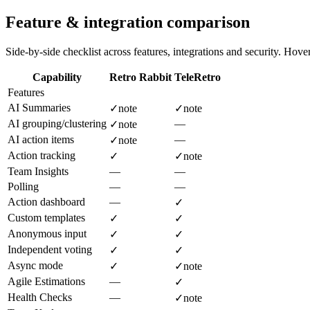
Feature & integration comparison
Side-by-side checklist across features, integrations and security. Hover 
Capability
Retro Rabbit
TeleRetro
Features
AI Summaries
✓
note
✓
note
AI grouping/clustering
—
✓
note
AI action items
—
✓
note
Action tracking
✓
✓
note
Team Insights
—
—
Polling
—
—
Action dashboard
—
✓
Custom templates
✓
✓
Anonymous input
✓
✓
Independent voting
✓
✓
Async mode
✓
✓
note
Agile Estimations
—
✓
Health Checks
—
✓
note