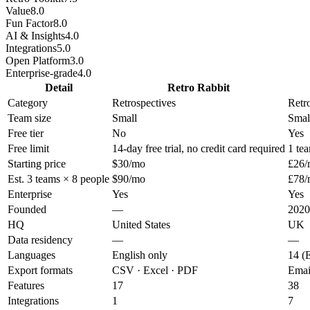
Value
8.0
Fun Factor
8.0
AI & Insights
4.0
Integrations
5.0
Open Platform
3.0
Enterprise-grade
4.0
Detail
Retro Rabbit
Category
Retrospectives
Retr
Team size
Small
Smal
Free tier
No
Yes
Free limit
14-day free trial, no credit card required
1 tea
Starting price
$30/mo
£26/
Est. 3 teams × 8 people
$90/mo
£78/
Enterprise
Yes
Yes
Founded
—
2020
HQ
United States
UK
Data residency
—
—
Languages
English only
14 (
Export formats
CSV · Excel · PDF
Email
Features
17
38
Integrations
1
7