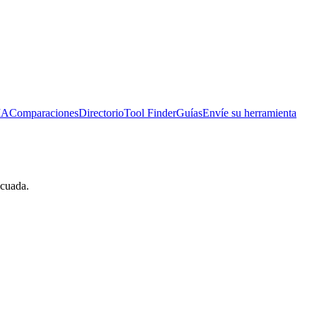
IA
Comparaciones
Directorio
Tool Finder
Guías
Envíe su herramienta
ecuada.