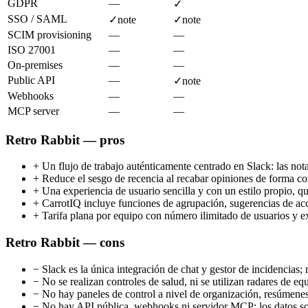
GDPR
—
✓
SSO / SAML
✓
note
✓
note
SCIM provisioning
—
—
ISO 27001
—
—
On-premises
—
—
Public API
—
✓
note
Webhooks
—
—
MCP server
—
—
Retro Rabbit — pros
+
Un flujo de trabajo auténticamente centrado en Slack: las notas
+
Reduce el sesgo de recencia al recabar opiniones de forma con
+
Una experiencia de usuario sencilla y con un estilo propio, q
+
CarrotIQ incluye funciones de agrupación, sugerencias de acci
+
Tarifa plana por equipo con número ilimitado de usuarios y e
Retro Rabbit — cons
−
Slack es la única integración de chat y gestor de incidencias
−
No se realizan controles de salud, ni se utilizan radares de eq
−
No hay paneles de control a nivel de organización, resúmenes
−
No hay API pública, webhooks ni servidor MCP: los datos so