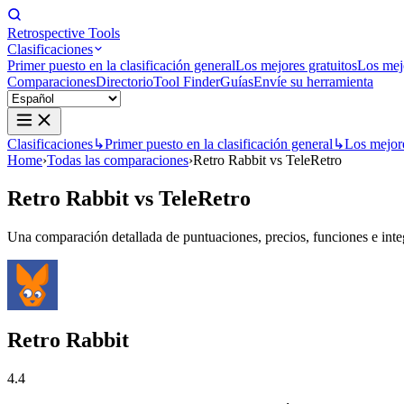
Retrospective Tools
Clasificaciones
Primer puesto en la clasificación general
Los mejores gratuitos
Los mej
Comparaciones
Directorio
Tool Finder
Guías
Envíe su herramienta
Clasificaciones
↳
Primer puesto en la clasificación general
↳
Los mejore
Home
›
Todas las comparaciones
›
Retro Rabbit vs TeleRetro
Retro Rabbit
vs
TeleRetro
Una comparación detallada de puntuaciones, precios, funciones e integ
Retro Rabbit
4.4