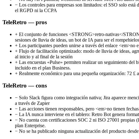
−
Los controles para empresas son limitados: el SSO solo está d
el RGPD ni la CCPA
TeleRetro — pros
+
El conjunto de funciones <STRONG>retro-nativas</STRONG> má
sesiones de lluvia de ideas, un bot de IA para ser el rompehiel
+
Los participantes pueden unirse a través del enlace <em>no es
+
Flujo de facilitación optimizado: modo de lluvia de ideas, agr
al inicio y al final de la sesión
+
Las encuestas «Pulse» permiten realizar un seguimiento del bie
incluido en el plan Business.
+
Realmente económico para una pequeña organización: 72 £ al 
TeleRetro — cons
−
Solo Slack figura como integración nativa; Jira aparece mencio
a través de Zapier
−
Las acciones tienen responsables, pero <em>no tienen fechas 
−
La IA nunca interviene en el tablero: Retro Bot genera format
−
No cuenta con certificaciones SOC 2 ni ISO 27001 propias (la
plan Enterprise.
−
No se ha publicado ninguna actualización del producto desde 