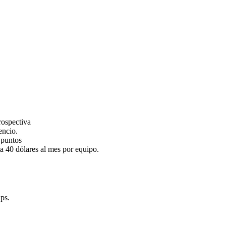
rospectiva
encio.
 puntos
a 40 dólares al mes por equipo.
ps.