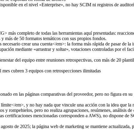
isponible en el nivel «Enterprise», no hay SCIM ni registros de auditor
s completo de todas las herramientas aquí presentadas: reacciones 
os y más de 50 formatos temáticos con sus propios fondos.
 necesario crear una cuenta</em>: la forma más rápida de pasar de la in
upación mediante «arrastrar y soltar», votaciones controladas por el fac
nestar del equipo entre reuniones retrospectivas, con más de 20 plantill
mes cubren 3 equipos con retrospecciones ilimitadas
nado en las páginas comparativas del proveedor, pero no figura en su pr
límite</em>, y no hay nada que vincule una acción con la idea que la 
os y rompehielos, pero no realiza agrupaciones, resúmenes, análisis de 
s certificaciones mencionadas corresponden a AWS), no dispone de SCIM
agosto de 2025; la página web de marketing se mantiene actualizada, pe