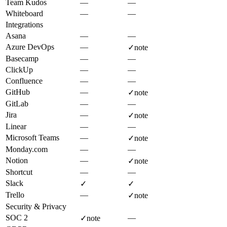
Team Kudos
—
—
Whiteboard
—
—
Integrations
Asana
—
—
Azure DevOps
—
✓
note
Basecamp
—
—
ClickUp
—
—
Confluence
—
—
GitHub
—
✓
note
GitLab
—
—
Jira
—
✓
note
Linear
—
—
Microsoft Teams
—
✓
note
Monday.com
—
—
Notion
—
✓
note
Shortcut
—
—
Slack
✓
✓
Trello
—
✓
note
Security & Privacy
SOC 2
—
✓
note