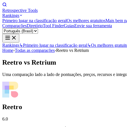
Retrospective Tools
Rankings
Primeiro lugar na classificação geral
Os melhores gratuitos
Mais bem p
Comparações
Diretório
Tool Finder
Guias
Envie sua ferramenta
Rankings
↳
Primeiro lugar na classificação geral
↳
Os melhores gratuit
Home
›
Todas as comparações
›
Reetro vs Retrium
Reetro
vs
Retrium
Uma comparação lado a lado de pontuações, preços, recursos e integraç
Reetro
6.0