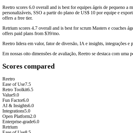
Reetro
scores
6.0
overall and is best for equipes ágeis de pequeno a 
personalizáveis, SSO a partir do plano de US$ 10 por equipe e export
offers a free tier.
Retrium
scores
4.7
overall and is best for scrum Masters e coaches ág
offers paid plans from $39/mo.
Reetro lidera em valor, fator de diversão, IA e insights, integrações e 
Em nossas oito dimensões de avaliação, Reetro se destaca com uma pon
Scores compared
Reetro
Ease of Use
7.5
Retro Toolkit
6.5
Value
9.0
Fun Factor
6.0
AI & Insights
6.0
Integrations
5.0
Open Platform
2.0
Enterprise-grade
6.0
Retrium
Ease of Use
8.5