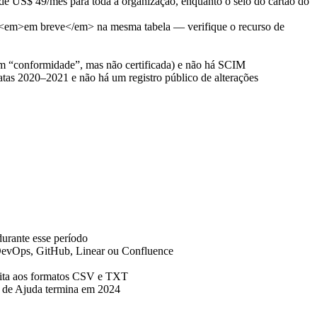
 de US$ 49/mês para toda a organização, enquanto o selo do cartão do
om <em>em breve</em> na mesma tabela — verifique o recurso de
em “conformidade”, mas não certificada) e não há SCIM
as 2020–2021 e não há um registro público de alterações
durante esse período
 DevOps, GitHub, Linear ou Confluence
imita aos formatos CSV e TXT
l de Ajuda termina em 2024