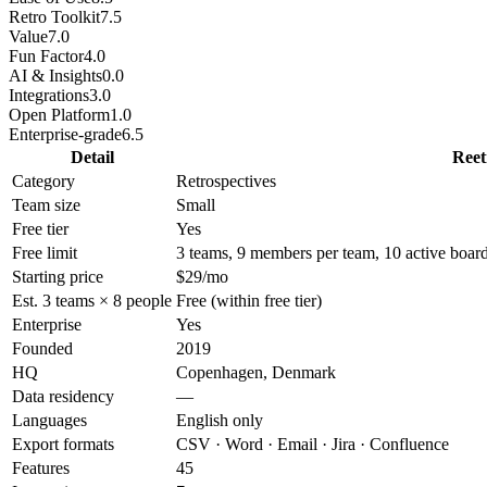
Retro Toolkit
7.5
Value
7.0
Fun Factor
4.0
AI & Insights
0.0
Integrations
3.0
Open Platform
1.0
Enterprise-grade
6.5
Detail
Reet
Category
Retrospectives
Team size
Small
Free tier
Yes
Free limit
3 teams, 9 members per team, 10 active boar
Starting price
$29/mo
Est. 3 teams × 8 people
Free (within free tier)
Enterprise
Yes
Founded
2019
HQ
Copenhagen, Denmark
Data residency
—
Languages
English only
Export formats
CSV · Word · Email · Jira · Confluence
Features
45