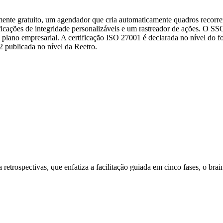
mente gratuito, um agendador que cria automaticamente quadros recorr
ficações de integridade personalizáveis e um rastreador de ações. O SSO,
m plano empresarial. A certificação ISO 27001 é declarada no nível d
2 publicada no nível da Reetro.
retrospectivas, que enfatiza a facilitação guiada em cinco fases, o br