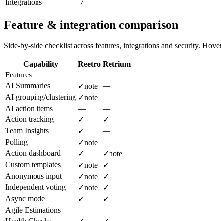
Integrations
7
Feature & integration comparison
Side-by-side checklist across features, integrations and security. Hover 
Capability
Reetro
Retrium
Features
AI Summaries
—
✓
note
AI grouping/clustering
—
✓
note
AI action items
—
—
Action tracking
✓
✓
Team Insights
—
✓
Polling
—
✓
note
Action dashboard
✓
✓
note
Custom templates
✓
note
✓
Anonymous input
✓
note
✓
Independent voting
✓
note
✓
Async mode
✓
✓
Agile Estimations
—
—
Health Checks