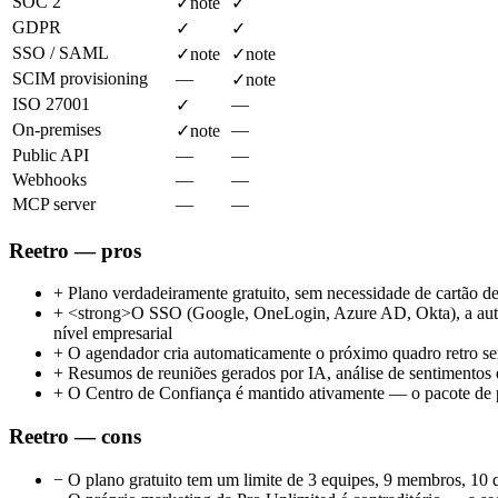
SOC 2
✓
note
✓
GDPR
✓
✓
SSO / SAML
✓
note
✓
note
SCIM provisioning
—
✓
note
ISO 27001
—
✓
On-premises
—
✓
note
Public API
—
—
Webhooks
—
—
MCP server
—
—
Reetro — pros
+
Plano verdadeiramente gratuito, sem necessidade de cartão d
+
<strong>O SSO (Google, OneLogin, Azure AD, Okta), a autenti
nível empresarial
+
O agendador cria automaticamente o próximo quadro retro sem
+
Resumos de reuniões gerados por IA, análise de sentimentos e
+
O Centro de Confiança é mantido ativamente — o pacote de po
Reetro — cons
−
O plano gratuito tem um limite de 3 equipes, 9 membros, 10 q