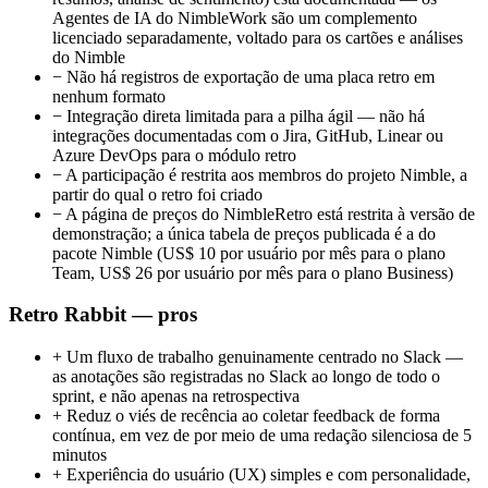
Agentes de IA do NimbleWork são um complemento
licenciado separadamente, voltado para os cartões e análises
do Nimble
−
Não há registros de exportação de uma placa retro em
nenhum formato
−
Integração direta limitada para a pilha ágil — não há
integrações documentadas com o Jira, GitHub, Linear ou
Azure DevOps para o módulo retro
−
A participação é restrita aos membros do projeto Nimble, a
partir do qual o retro foi criado
−
A página de preços do NimbleRetro está restrita à versão de
demonstração; a única tabela de preços publicada é a do
pacote Nimble (US$ 10 por usuário por mês para o plano
Team, US$ 26 por usuário por mês para o plano Business)
Retro Rabbit — pros
+
Um fluxo de trabalho genuinamente centrado no Slack —
as anotações são registradas no Slack ao longo de todo o
sprint, e não apenas na retrospectiva
+
Reduz o viés de recência ao coletar feedback de forma
contínua, em vez de por meio de uma redação silenciosa de 5
minutos
+
Experiência do usuário (UX) simples e com personalidade,