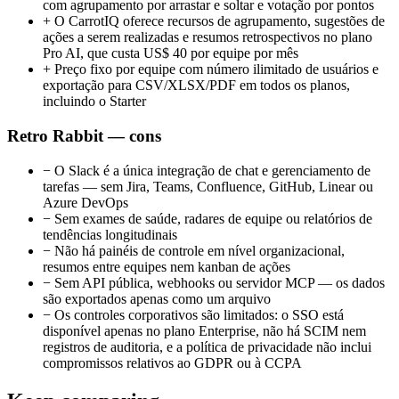
com agrupamento por arrastar e soltar e votação por pontos
+
O CarrotIQ oferece recursos de agrupamento, sugestões de
ações a serem realizadas e resumos retrospectivos no plano
Pro AI, que custa US$ 40 por equipe por mês
+
Preço fixo por equipe com número ilimitado de usuários e
exportação para CSV/XLSX/PDF em todos os planos,
incluindo o Starter
Retro Rabbit — cons
−
O Slack é a única integração de chat e gerenciamento de
tarefas — sem Jira, Teams, Confluence, GitHub, Linear ou
Azure DevOps
−
Sem exames de saúde, radares de equipe ou relatórios de
tendências longitudinais
−
Não há painéis de controle em nível organizacional,
resumos entre equipes nem kanban de ações
−
Sem API pública, webhooks ou servidor MCP — os dados
são exportados apenas como um arquivo
−
Os controles corporativos são limitados: o SSO está
disponível apenas no plano Enterprise, não há SCIM nem
registros de auditoria, e a política de privacidade não inclui
compromissos relativos ao GDPR ou à CCPA