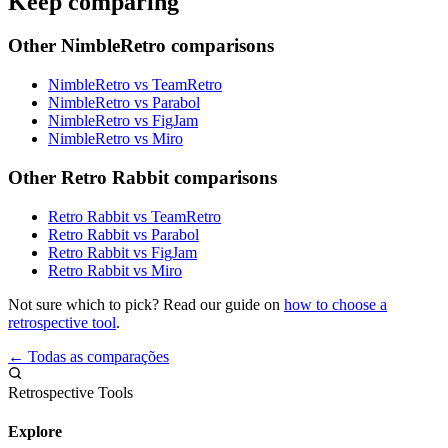
Keep comparing
Other NimbleRetro comparisons
NimbleRetro vs TeamRetro
NimbleRetro vs Parabol
NimbleRetro vs FigJam
NimbleRetro vs Miro
Other Retro Rabbit comparisons
Retro Rabbit vs TeamRetro
Retro Rabbit vs Parabol
Retro Rabbit vs FigJam
Retro Rabbit vs Miro
Not sure which to pick? Read our guide on
how to choose a
retrospective tool
.
← Todas as comparações
Retrospective Tools
Explore