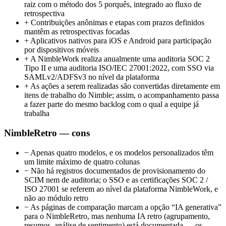
raiz com o método dos 5 porquês, integrado ao fluxo de
retrospectiva
+
Contribuições anônimas e etapas com prazos definidos
mantêm as retrospectivas focadas
+
Aplicativos nativos para iOS e Android para participação
por dispositivos móveis
+
A NimbleWork realiza anualmente uma auditoria SOC 2
Tipo II e uma auditoria ISO/IEC 27001:2022, com SSO via
SAMLv2/ADFSv3 no nível da plataforma
+
As ações a serem realizadas são convertidas diretamente em
itens de trabalho do Nimble; assim, o acompanhamento passa
a fazer parte do mesmo backlog com o qual a equipe já
trabalha
NimbleRetro — cons
−
Apenas quatro modelos, e os modelos personalizados têm
um limite máximo de quatro colunas
−
Não há registros documentados de provisionamento do
SCIM nem de auditoria; o SSO e as certificações SOC 2 /
ISO 27001 se referem ao nível da plataforma NimbleWork, e
não ao módulo retro
−
As páginas de comparação marcam a opção “IA generativa”
para o NimbleRetro, mas nenhuma IA retro (agrupamento,
resumos, análise de sentimento) está documentada — os