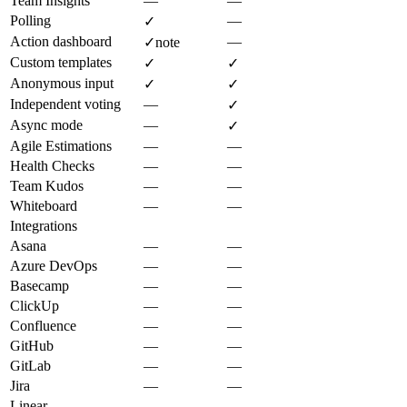
Team Insights
—
—
Polling
—
✓
Action dashboard
—
✓
note
Custom templates
✓
✓
Anonymous input
✓
✓
Independent voting
—
✓
Async mode
—
✓
Agile Estimations
—
—
Health Checks
—
—
Team Kudos
—
—
Whiteboard
—
—
Integrations
Asana
—
—
Azure DevOps
—
—
Basecamp
—
—
ClickUp
—
—
Confluence
—
—
GitHub
—
—
GitLab
—
—
Jira
—
—
Linear
—
—