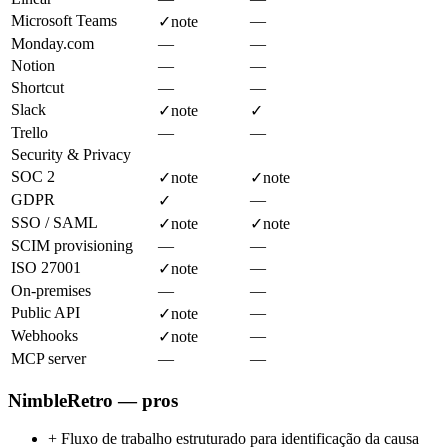
Microsoft Teams
—
✓
note
Monday.com
—
—
Notion
—
—
Shortcut
—
—
Slack
✓
note
✓
Trello
—
—
Security & Privacy
SOC 2
✓
note
✓
note
GDPR
—
✓
SSO / SAML
✓
note
✓
note
SCIM provisioning
—
—
ISO 27001
—
✓
note
On-premises
—
—
Public API
—
✓
note
Webhooks
—
✓
note
MCP server
—
—
NimbleRetro — pros
+
Fluxo de trabalho estruturado para identificação da causa