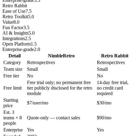
Enterprise-grade
5.5
Retro Rabbit
Ease of Use
7.5
Retro Toolkit
5.0
Value
8.0
Fun Factor
3.5
AI & Insights
5.0
Integrations
2.5
Open Platform
1.5
Enterprise-grade
2.0
Detail
NimbleRetro
Retro Rabbit
Category
Retrospectives
Retrospectives
Team size
Small
Small
Free tier
No
No
Free trial only; no permanent free
14-day free trial,
Free limit
tier publicly disclosed for the retro
no credit card
module
required
Starting
$7/user/mo
$30/mo
price
Est. 3
teams × 8
Quote-only — contact sales
$90/mo
people
Enterprise
Yes
Yes