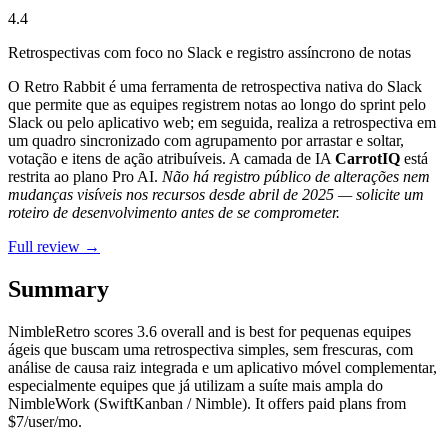
4.4
Retrospectivas com foco no Slack e registro assíncrono de notas
O Retro Rabbit é uma ferramenta de retrospectiva nativa do Slack
que permite que as equipes registrem notas ao longo do sprint pelo
Slack ou pelo aplicativo web; em seguida, realiza a retrospectiva em
um quadro sincronizado com agrupamento por arrastar e soltar,
votação e itens de ação atribuíveis. A camada de IA
CarrotIQ
está
restrita ao plano Pro AI.
Não há registro público de alterações nem
mudanças visíveis nos recursos desde abril de 2025 — solicite um
roteiro de desenvolvimento antes de se comprometer.
Full review →
Summary
NimbleRetro
scores
3.6
overall and is best for pequenas equipes
ágeis que buscam uma retrospectiva simples, sem frescuras, com
análise de causa raiz integrada e um aplicativo móvel complementar,
especialmente equipes que já utilizam a suíte mais ampla do
NimbleWork (SwiftKanban / Nimble). It offers paid plans from
$7/user/mo.