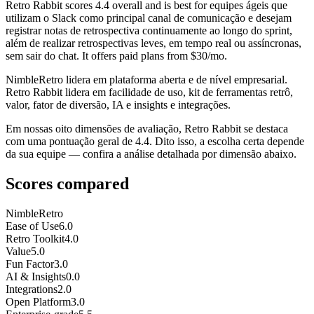
Retro Rabbit
scores
4.4
overall and is best for equipes ágeis que
utilizam o Slack como principal canal de comunicação e desejam
registrar notas de retrospectiva continuamente ao longo do sprint,
além de realizar retrospectivas leves, em tempo real ou assíncronas,
sem sair do chat. It offers paid plans from $30/mo.
NimbleRetro lidera em plataforma aberta e de nível empresarial.
Retro Rabbit lidera em facilidade de uso, kit de ferramentas retrô,
valor, fator de diversão, IA e insights e integrações.
Em nossas oito dimensões de avaliação, Retro Rabbit se destaca
com uma pontuação geral de 4.4. Dito isso, a escolha certa depende
da sua equipe — confira a análise detalhada por dimensão abaixo.
Scores compared
NimbleRetro
Ease of Use
6.0
Retro Toolkit
4.0
Value
5.0
Fun Factor
3.0
AI & Insights
0.0
Integrations
2.0
Open Platform
3.0