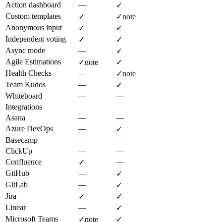
Action dashboard
—
✓
Custom templates
✓
✓
note
Anonymous input
✓
✓
Independent voting
✓
✓
Async mode
—
✓
Agile Estimations
✓
note
✓
Health Checks
—
✓
note
Team Kudos
—
✓
Whiteboard
—
—
Integrations
Asana
—
—
Azure DevOps
—
✓
Basecamp
—
—
ClickUp
—
—
Confluence
—
✓
GitHub
—
✓
GitLab
—
✓
Jira
✓
✓
Linear
—
✓
Microsoft Teams
✓
note
✓