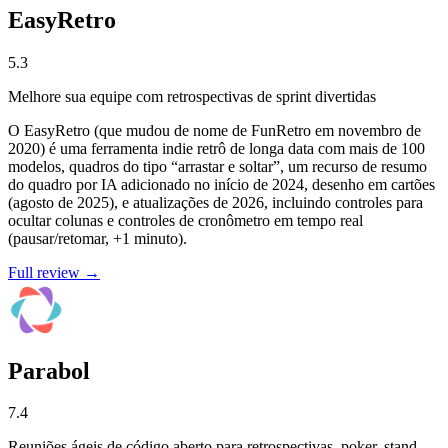
EasyRetro
5.3
Melhore sua equipe com retrospectivas de sprint divertidas
O EasyRetro (que mudou de nome de FunRetro em novembro de
2020) é uma ferramenta indie retrô de longa data com mais de 100
modelos, quadros do tipo “arrastar e soltar”, um recurso de resumo
do quadro por IA adicionado no início de 2024, desenho em cartões
(agosto de 2025), e atualizações de 2026, incluindo controles para
ocultar colunas e controles de cronômetro em tempo real
(pausar/retomar, +1 minuto).
Full review →
Parabol
7.4
Reuniões ágeis de código aberto para retrospectivas, poker, stand-