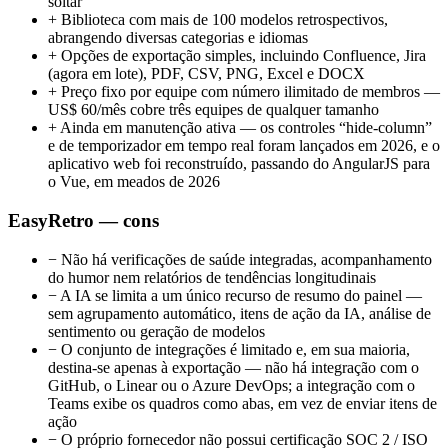
soltar”
+
Biblioteca com mais de 100 modelos retrospectivos,
abrangendo diversas categorias e idiomas
+
Opções de exportação simples, incluindo Confluence, Jira
(agora em lote), PDF, CSV, PNG, Excel e DOCX
+
Preço fixo por equipe com número ilimitado de membros —
US$ 60/mês cobre três equipes de qualquer tamanho
+
Ainda em manutenção ativa — os controles “hide-column”
e de temporizador em tempo real foram lançados em 2026, e o
aplicativo web foi reconstruído, passando do AngularJS para
o Vue, em meados de 2026
EasyRetro — cons
−
Não há verificações de saúde integradas, acompanhamento
do humor nem relatórios de tendências longitudinais
−
A IA se limita a um único recurso de resumo do painel —
sem agrupamento automático, itens de ação da IA, análise de
sentimento ou geração de modelos
−
O conjunto de integrações é limitado e, em sua maioria,
destina-se apenas à exportação — não há integração com o
GitHub, o Linear ou o Azure DevOps; a integração com o
Teams exibe os quadros como abas, em vez de enviar itens de
ação
−
O próprio fornecedor não possui certificação SOC 2 / ISO