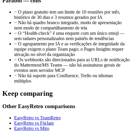
Parabol — cons
−
O plano gratuito tem um limite de 10 reuniões por mês,
histórico de 30 dias e 3 resumos gerados por IA
−
Não há quadro branco integrado, modo de apresentação
nem modo de compartilhamento de tela
−
O “Health-check” é uma enquete com um único emoji —
sem radares personalizados nem painéis de tendências
−
O agrupamento por IA e as verificações de integridade da
equipe exigem o plano Team pago; o Pages Insights requer
ativação no nível da organização
−
Os webhooks são direcionados para as URLs de notificação
do Mattermost/MS Teams — não há assinaturas gerais de
eventos nem servidor MCP
−
Não há suporte para Confluence, Trello ou idiomas
múltiplos
Keep comparing
Other EasyRetro comparisons
EasyRetro vs TeamRetro
EasyRetro vs FigJam
EasyRetro vs Miro