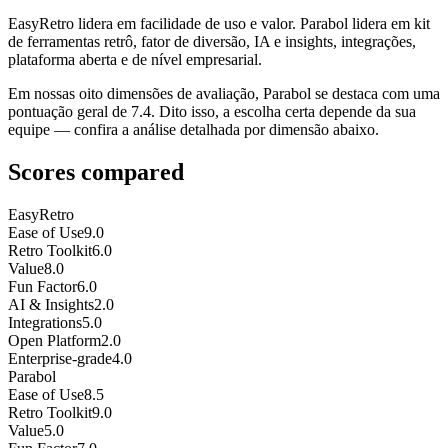
EasyRetro lidera em facilidade de uso e valor. Parabol lidera em kit
de ferramentas retrô, fator de diversão, IA e insights, integrações,
plataforma aberta e de nível empresarial.
Em nossas oito dimensões de avaliação, Parabol se destaca com uma
pontuação geral de 7.4. Dito isso, a escolha certa depende da sua
equipe — confira a análise detalhada por dimensão abaixo.
Scores compared
EasyRetro
Ease of Use
9.0
Retro Toolkit
6.0
Value
8.0
Fun Factor
6.0
AI & Insights
2.0
Integrations
5.0
Open Platform
2.0
Enterprise-grade
4.0
Parabol
Ease of Use
8.5
Retro Toolkit
9.0
Value
5.0