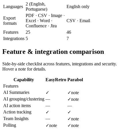
2 (English,
Languages
English only
Portuguese)
PDF · CSV · Image ·
Export
Excel · Word ·
CSV · Email
formats
Confluence · Jira
Features
25
46
Integrations
5
7
Feature & integration comparison
Side-by-side checklist across features, integrations and security.
Hover a note for details.
Capability
EasyRetro
Parabol
Features
AI Summaries
✓
✓
note
AI grouping/clustering
—
✓
note
AI action items
—
—
Action tracking
✓
✓
Team Insights
—
✓
note
Polling
✓
note
✓
note