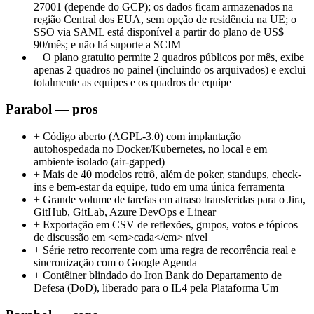
27001 (depende do GCP); os dados ficam armazenados na
região Central dos EUA, sem opção de residência na UE; o
SSO via SAML está disponível a partir do plano de US$
90/mês; e não há suporte a SCIM
−
O plano gratuito permite 2 quadros públicos por mês, exibe
apenas 2 quadros no painel (incluindo os arquivados) e exclui
totalmente as equipes e os quadros de equipe
Parabol — pros
+
Código aberto (AGPL-3.0) com implantação
autohospedada no Docker/Kubernetes, no local e em
ambiente isolado (air-gapped)
+
Mais de 40 modelos retrô, além de poker, standups, check-
ins e bem-estar da equipe, tudo em uma única ferramenta
+
Grande volume de tarefas em atraso transferidas para o Jira,
GitHub, GitLab, Azure DevOps e Linear
+
Exportação em CSV de reflexões, grupos, votos e tópicos
de discussão em <em>cada</em> nível
+
Série retro recorrente com uma regra de recorrência real e
sincronização com o Google Agenda
+
Contêiner blindado do Iron Bank do Departamento de
Defesa (DoD), liberado para o IL4 pela Plataforma Um