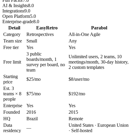
Fun Factor
7.0
AI & Insights
8.0
Integrations
9.0
Open Platform
5.0
Enterprise-grade
8.0
Detail
EasyRetro
Parabol
Category
Retrospectives
All-in-One Agile
Team size
Small
Any
Free tier
Yes
Yes
3 public
Unlimited users, 2 teams, 10
boards/month, 1
Free limit
meetings/month, 30-day history,
survey per board, no
2 custom templates
team
Starting
$25/mo
$8/user/mo
price
Est. 3
teams × 8
$75/mo
$192/mo
people
Enterprise
Yes
Yes
Founded
2016
2015
HQ
Brazil
Remote
Data
United States · European Union
—
residency
· Self-hosted