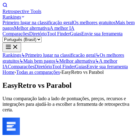
Retrospective Tools
Rankings
Primeiro lugar na classificação geral
Os melhores gratuitos
Mais bem
pagos
Melhor alternativa
A melhor IA
Comparações
Diretório
Tool Finder
Guias
Envie sua ferramenta
Rankings
↳
Primeiro lugar na classificação geral
↳
Os melhores
gratuitos
↳
Mais bem pagos
↳
Melhor alternativa
↳
A melhor
IA
Comparações
Diretório
Tool Finder
Guias
Envie sua ferramenta
Home
›
Todas as comparações
›
EasyRetro vs Parabol
EasyRetro
vs
Parabol
Uma comparação lado a lado de pontuações, preços, recursos e
integrações para ajudá-lo a escolher a ferramenta de retrospectiva
certa.