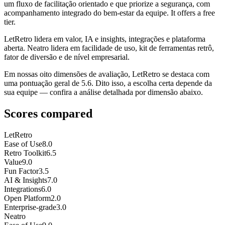
um fluxo de facilitação orientado e que priorize a segurança, com
acompanhamento integrado do bem-estar da equipe. It offers a free
tier.
LetRetro lidera em valor, IA e insights, integrações e plataforma
aberta. Neatro lidera em facilidade de uso, kit de ferramentas retrô,
fator de diversão e de nível empresarial.
Em nossas oito dimensões de avaliação, LetRetro se destaca com
uma pontuação geral de 5.6. Dito isso, a escolha certa depende da
sua equipe — confira a análise detalhada por dimensão abaixo.
Scores compared
LetRetro
Ease of Use
8.0
Retro Toolkit
6.5
Value
9.0
Fun Factor
3.5
AI & Insights
7.0
Integrations
6.0
Open Platform
2.0
Enterprise-grade
3.0
Neatro