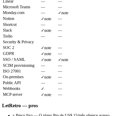
Linear
—
—
Microsoft Teams
—
—
Monday.com
—
✓
note
Notion
—
✓
note
Shortcut
—
—
Slack
—
✓
note
Trello
—
—
Security & Privacy
SOC 2
—
✓
note
GDPR
—
✓
note
SSO / SAML
✓
note
✓
note
SCIM provisioning
—
—
ISO 27001
—
—
On-premises
—
✓
note
Public API
—
—
Webhooks
—
✓
MCP server
—
✓
note
LetRetro — pros
+
Preço fixo — O plano Pro de US$ 15/mês oferece acesso