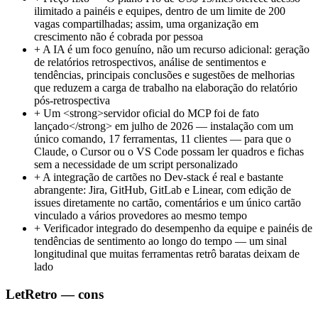
ilimitado a painéis e equipes, dentro de um limite de 200
vagas compartilhadas; assim, uma organização em
crescimento não é cobrada por pessoa
+
A IA é um foco genuíno, não um recurso adicional: geração
de relatórios retrospectivos, análise de sentimentos e
tendências, principais conclusões e sugestões de melhorias
que reduzem a carga de trabalho na elaboração do relatório
pós-retrospectiva
+
Um <strong>servidor oficial do MCP foi de fato
lançado</strong> em julho de 2026 — instalação com um
único comando, 17 ferramentas, 11 clientes — para que o
Claude, o Cursor ou o VS Code possam ler quadros e fichas
sem a necessidade de um script personalizado
+
A integração de cartões no Dev-stack é real e bastante
abrangente: Jira, GitHub, GitLab e Linear, com edição de
issues diretamente no cartão, comentários e um único cartão
vinculado a vários provedores ao mesmo tempo
+
Verificador integrado do desempenho da equipe e painéis de
tendências de sentimento ao longo do tempo — um sinal
longitudinal que muitas ferramentas retrô baratas deixam de
lado
LetRetro — cons