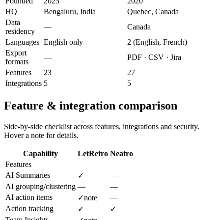
Founded
2025
2020
HQ
Bengaluru, India
Quebec, Canada
Data
—
Canada
residency
Languages
English only
2 (English, French)
Export
—
PDF · CSV · Jira
formats
Features
23
27
Integrations
5
5
Feature & integration comparison
Side-by-side checklist across features, integrations and security.
Hover a note for details.
Capability
LetRetro
Neatro
Features
AI Summaries
—
✓
AI grouping/clustering
—
—
AI action items
—
✓
note
Action tracking
✓
✓
Team Insights
—