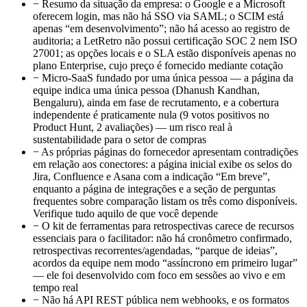
−
Resumo da situação da empresa: o Google e a Microsoft
oferecem login, mas não há SSO via SAML; o SCIM está
apenas “em desenvolvimento”; não há acesso ao registro de
auditoria; a LetRetro não possui certificação SOC 2 nem ISO
27001; as opções locais e o SLA estão disponíveis apenas no
plano Enterprise, cujo preço é fornecido mediante cotação
−
Micro-SaaS fundado por uma única pessoa — a página da
equipe indica uma única pessoa (Dhanush Kandhan,
Bengaluru), ainda em fase de recrutamento, e a cobertura
independente é praticamente nula (9 votos positivos no
Product Hunt, 2 avaliações) — um risco real à
sustentabilidade para o setor de compras
−
As próprias páginas do fornecedor apresentam contradições
em relação aos conectores: a página inicial exibe os selos do
Jira, Confluence e Asana com a indicação “Em breve”,
enquanto a página de integrações e a seção de perguntas
frequentes sobre comparação listam os três como disponíveis.
Verifique tudo aquilo de que você depende
−
O kit de ferramentas para retrospectivas carece de recursos
essenciais para o facilitador: não há cronômetro confirmado,
retrospectivas recorrentes/agendadas, “parque de ideias”,
acordos da equipe nem modo “assíncrono em primeiro lugar”
— ele foi desenvolvido com foco em sessões ao vivo e em
tempo real
−
Não há API REST pública nem webhooks, e os formatos