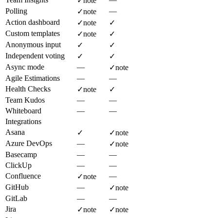
✓
note
Polling
—
✓
note
Action dashboard
✓
note
✓
Custom templates
✓
note
✓
Anonymous input
✓
✓
Independent voting
✓
✓
Async mode
—
✓
note
Agile Estimations
—
—
Health Checks
✓
note
✓
Team Kudos
—
—
Whiteboard
—
—
Integrations
Asana
✓
✓
note
Azure DevOps
—
✓
note
Basecamp
—
—
ClickUp
—
—
Confluence
—
✓
note
GitHub
—
✓
note
GitLab
—
—
Jira
✓
note
✓
note