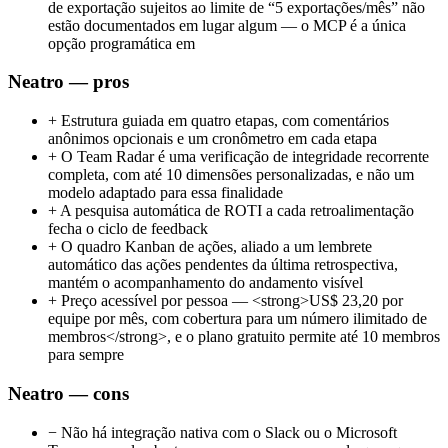
de exportação sujeitos ao limite de “5 exportações/mês” não
estão documentados em lugar algum — o MCP é a única
opção programática em
Neatro — pros
+
Estrutura guiada em quatro etapas, com comentários
anônimos opcionais e um cronômetro em cada etapa
+
O Team Radar é uma verificação de integridade recorrente
completa, com até 10 dimensões personalizadas, e não um
modelo adaptado para essa finalidade
+
A pesquisa automática de ROTI a cada retroalimentação
fecha o ciclo de feedback
+
O quadro Kanban de ações, aliado a um lembrete
automático das ações pendentes da última retrospectiva,
mantém o acompanhamento do andamento visível
+
Preço acessível por pessoa — <strong>US$ 23,20 por
equipe por mês, com cobertura para um número ilimitado de
membros</strong>, e o plano gratuito permite até 10 membros
para sempre
Neatro — cons
−
Não há integração nativa com o Slack ou o Microsoft