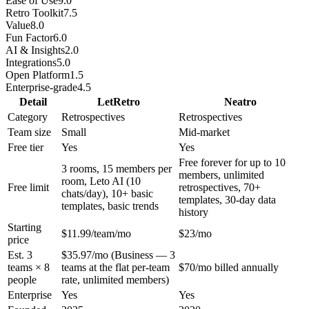
Ease of Use
9.0
Retro Toolkit
7.5
Value
8.0
Fun Factor
6.0
AI & Insights
2.0
Integrations
5.0
Open Platform
1.5
Enterprise-grade
4.5
Detail
LetRetro
Neatro
Category
Retrospectives
Retrospectives
Team size
Small
Mid-market
Free tier
Yes
Yes
Free forever for up to 10
3 rooms, 15 members per
members, unlimited
room, Leto AI (10
Free limit
retrospectives, 70+
chats/day), 10+ basic
templates, 30-day data
templates, basic trends
history
Starting
$11.99/team/mo
$23/mo
price
Est. 3
$35.97/mo (Business — 3
teams × 8
teams at the flat per-team
$70/mo billed annually
people
rate, unlimited members)
Enterprise
Yes
Yes