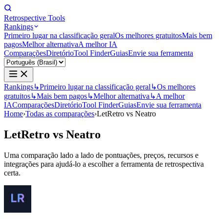
Retrospective Tools
Rankings
Primeiro lugar na classificação geral
Os melhores gratuitos
Mais bem
pagos
Melhor alternativa
A melhor IA
Comparações
Diretório
Tool Finder
Guias
Envie sua ferramenta
Rankings
↳
Primeiro lugar na classificação geral
↳
Os melhores
gratuitos
↳
Mais bem pagos
↳
Melhor alternativa
↳
A melhor
IA
Comparações
Diretório
Tool Finder
Guias
Envie sua ferramenta
Home
›
Todas as comparações
›
LetRetro vs Neatro
LetRetro
vs
Neatro
Uma comparação lado a lado de pontuações, preços, recursos e
integrações para ajudá-lo a escolher a ferramenta de retrospectiva
certa.