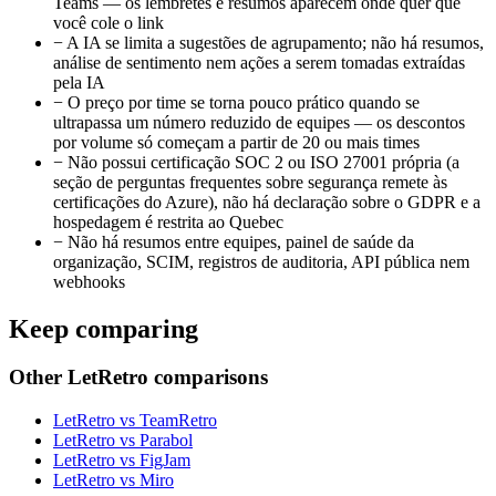
Teams — os lembretes e resumos aparecem onde quer que
você cole o link
−
A IA se limita a sugestões de agrupamento; não há resumos,
análise de sentimento nem ações a serem tomadas extraídas
pela IA
−
O preço por time se torna pouco prático quando se
ultrapassa um número reduzido de equipes — os descontos
por volume só começam a partir de 20 ou mais times
−
Não possui certificação SOC 2 ou ISO 27001 própria (a
seção de perguntas frequentes sobre segurança remete às
certificações do Azure), não há declaração sobre o GDPR e a
hospedagem é restrita ao Quebec
−
Não há resumos entre equipes, painel de saúde da
organização, SCIM, registros de auditoria, API pública nem
webhooks
Keep comparing
Other LetRetro comparisons
LetRetro vs TeamRetro
LetRetro vs Parabol
LetRetro vs FigJam
LetRetro vs Miro