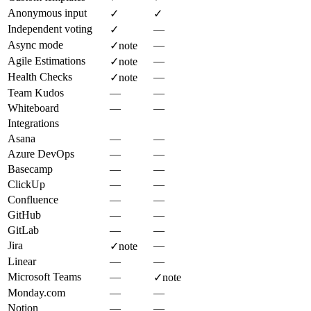
Anonymous input
✓
✓
Independent voting
—
✓
Async mode
—
✓
note
Agile Estimations
—
✓
note
Health Checks
—
✓
note
Team Kudos
—
—
Whiteboard
—
—
Integrations
Asana
—
—
Azure DevOps
—
—
Basecamp
—
—
ClickUp
—
—
Confluence
—
—
GitHub
—
—
GitLab
—
—
Jira
—
✓
note
Linear
—
—
Microsoft Teams
—
✓
note
Monday.com
—
—
Notion
—
—