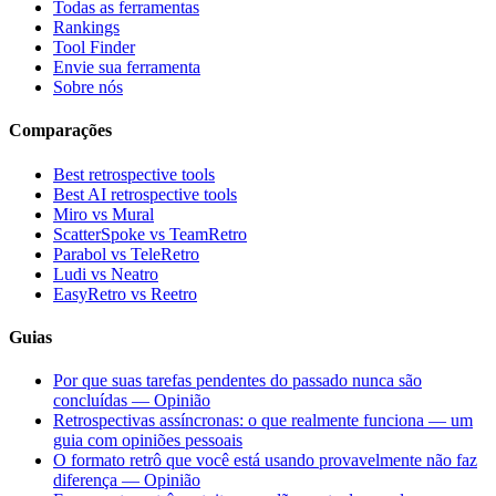
Todas as ferramentas
Rankings
Tool Finder
Envie sua ferramenta
Sobre nós
Comparações
Best retrospective tools
Best AI retrospective tools
Miro vs Mural
ScatterSpoke vs TeamRetro
Parabol vs TeleRetro
Ludi vs Neatro
EasyRetro vs Reetro
Guias
Por que suas tarefas pendentes do passado nunca são
concluídas — Opinião
Retrospectivas assíncronas: o que realmente funciona — um
guia com opiniões pessoais
O formato retrô que você está usando provavelmente não faz
diferença — Opinião