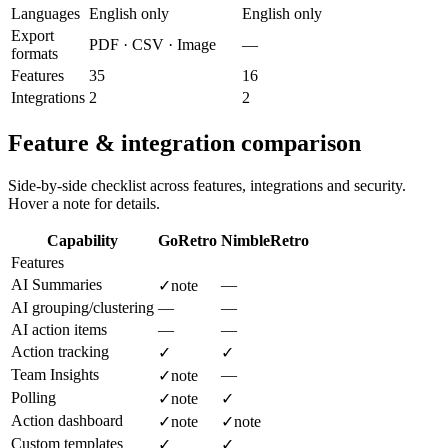
Languages
English only
English only
Export
PDF · CSV · Image
—
formats
Features
35
16
Integrations
2
2
Feature & integration comparison
Side-by-side checklist across features, integrations and security.
Hover a note for details.
Capability
GoRetro
NimbleRetro
Features
AI Summaries
—
✓
note
AI grouping/clustering
—
—
AI action items
—
—
Action tracking
✓
✓
Team Insights
—
✓
note
Polling
✓
note
✓
Action dashboard
✓
note
✓
note
Custom templates
✓
✓