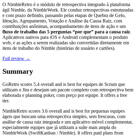
O NimbleRetro é o módulo de retrospectiva integrado à plataforma
ágil Nimble, da NimbleWork. Ele conduz retrospectivas estruturadas
e com prazo definido, passando pelas etapas de Quebra de Gelo,
Ideação, Agrupamento, Votação e Análise da Causa Raiz, com
contribuições anônimas, acompanhamento de itens de ação e um
fluxo de trabalho das 5 perguntas “por que” para a causa raiz
.
Aplicativos nativos para iOS e Android complementam o produto
web, e as ações a serem realizadas são convertidas diretamente em
itens de trabalho do Nimble (histórias de usuário e cartões).
Full review →
Summary
GoRetro
scores
5.4
overall and is best for equipes de Scrum que
utilizam o Jira e desejam um pacote completo com retrospectiva bem
elaborada e planning poker, com preço por equipe. It offers a free
tier.
NimbleRetro
scores
3.6
overall and is best for pequenas equipes
ágeis que buscam uma retrospectiva simples, sem frescuras, com
análise de causa raiz integrada e um aplicativo móvel complementar,
especialmente equipes que já utilizam a suíte mais ampla do
NimbleWork (SwiftKanban / Nimble). It offers paid plans from