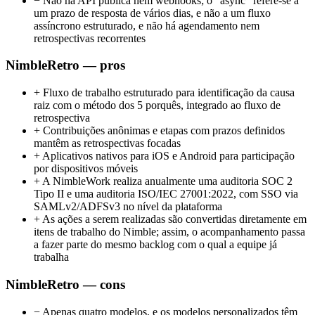
−
Não há API pública nem webhooks; o “async” refere-se a
um prazo de resposta de vários dias, e não a um fluxo
assíncrono estruturado, e não há agendamento nem
retrospectivas recorrentes
NimbleRetro — pros
+
Fluxo de trabalho estruturado para identificação da causa
raiz com o método dos 5 porquês, integrado ao fluxo de
retrospectiva
+
Contribuições anônimas e etapas com prazos definidos
mantêm as retrospectivas focadas
+
Aplicativos nativos para iOS e Android para participação
por dispositivos móveis
+
A NimbleWork realiza anualmente uma auditoria SOC 2
Tipo II e uma auditoria ISO/IEC 27001:2022, com SSO via
SAMLv2/ADFSv3 no nível da plataforma
+
As ações a serem realizadas são convertidas diretamente em
itens de trabalho do Nimble; assim, o acompanhamento passa
a fazer parte do mesmo backlog com o qual a equipe já
trabalha
NimbleRetro — cons
−
Apenas quatro modelos, e os modelos personalizados têm