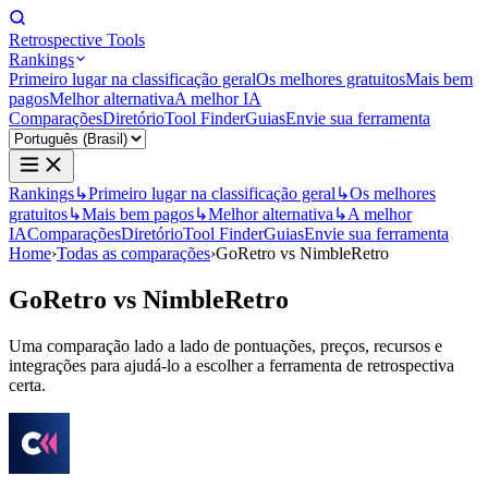
Retrospective Tools
Rankings
Primeiro lugar na classificação geral
Os melhores gratuitos
Mais bem
pagos
Melhor alternativa
A melhor IA
Comparações
Diretório
Tool Finder
Guias
Envie sua ferramenta
Rankings
↳
Primeiro lugar na classificação geral
↳
Os melhores
gratuitos
↳
Mais bem pagos
↳
Melhor alternativa
↳
A melhor
IA
Comparações
Diretório
Tool Finder
Guias
Envie sua ferramenta
Home
›
Todas as comparações
›
GoRetro vs NimbleRetro
GoRetro
vs
NimbleRetro
Uma comparação lado a lado de pontuações, preços, recursos e
integrações para ajudá-lo a escolher a ferramenta de retrospectiva
certa.