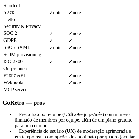
Shortcut
—
—
Slack
✓
note
✓
note
Trello
—
—
Security & Privacy
SOC 2
✓
✓
note
GDPR
✓
✓
SSO / SAML
✓
note
✓
note
SCIM provisioning
—
—
ISO 27001
✓
✓
note
On-premises
—
—
Public API
—
✓
note
Webhooks
—
✓
note
MCP server
—
—
GoRetro — pros
+
Preço fixo por equipe (US$ 29/equipe/mês) com número
ilimitado de membros por equipe, além de um plano gratuito
para uma equipe
+
Experiência do usuário (UX) de moderação aprimorada e
em tempo real, com opções de anonimato por quadro (ocultar