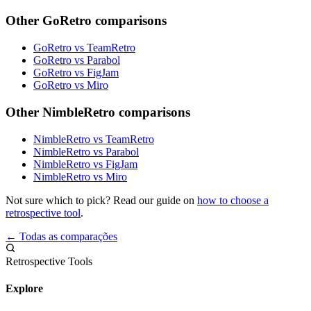
Other GoRetro comparisons
GoRetro vs TeamRetro
GoRetro vs Parabol
GoRetro vs FigJam
GoRetro vs Miro
Other NimbleRetro comparisons
NimbleRetro vs TeamRetro
NimbleRetro vs Parabol
NimbleRetro vs FigJam
NimbleRetro vs Miro
Not sure which to pick? Read our guide on
how to choose a
retrospective tool
.
← Todas as comparações
Retrospective Tools
Explore