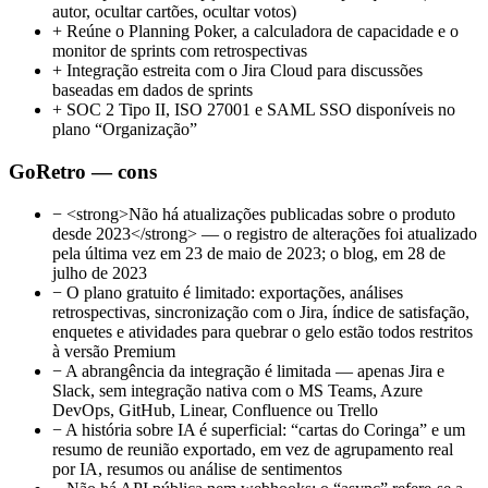
autor, ocultar cartões, ocultar votos)
+
Reúne o Planning Poker, a calculadora de capacidade e o
monitor de sprints com retrospectivas
+
Integração estreita com o Jira Cloud para discussões
baseadas em dados de sprints
+
SOC 2 Tipo II, ISO 27001 e SAML SSO disponíveis no
plano “Organização”
GoRetro — cons
−
<strong>Não há atualizações publicadas sobre o produto
desde 2023</strong> — o registro de alterações foi atualizado
pela última vez em 23 de maio de 2023; o blog, em 28 de
julho de 2023
−
O plano gratuito é limitado: exportações, análises
retrospectivas, sincronização com o Jira, índice de satisfação,
enquetes e atividades para quebrar o gelo estão todos restritos
à versão Premium
−
A abrangência da integração é limitada — apenas Jira e
Slack, sem integração nativa com o MS Teams, Azure
DevOps, GitHub, Linear, Confluence ou Trello
−
A história sobre IA é superficial: “cartas do Coringa” e um
resumo de reunião exportado, em vez de agrupamento real
por IA, resumos ou análise de sentimentos