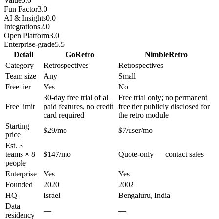
Value
5.0
Fun Factor
3.0
AI & Insights
0.0
Integrations
2.0
Open Platform
3.0
Enterprise-grade
5.5
Detail
GoRetro
NimbleRetro
Category
Retrospectives
Retrospectives
Team size
Any
Small
Free tier
Yes
No
30-day free trial of all
Free trial only; no permanent
Free limit
paid features, no credit
free tier publicly disclosed for
card required
the retro module
Starting
$29/mo
$7/user/mo
price
Est. 3
teams × 8
$147/mo
Quote-only — contact sales
people
Enterprise
Yes
Yes
Founded
2020
2002
HQ
Israel
Bengaluru, India
Data
—
—
residency