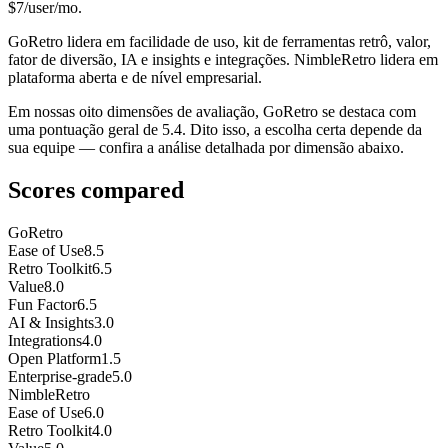
$7/user/mo.
GoRetro lidera em facilidade de uso, kit de ferramentas retrô, valor,
fator de diversão, IA e insights e integrações. NimbleRetro lidera em
plataforma aberta e de nível empresarial.
Em nossas oito dimensões de avaliação, GoRetro se destaca com
uma pontuação geral de 5.4. Dito isso, a escolha certa depende da
sua equipe — confira a análise detalhada por dimensão abaixo.
Scores compared
GoRetro
Ease of Use
8.5
Retro Toolkit
6.5
Value
8.0
Fun Factor
6.5
AI & Insights
3.0
Integrations
4.0
Open Platform
1.5
Enterprise-grade
5.0
NimbleRetro
Ease of Use
6.0
Retro Toolkit
4.0