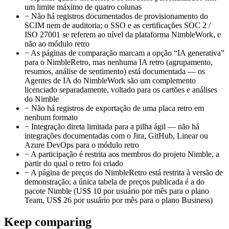
um limite máximo de quatro colunas
−
Não há registros documentados de provisionamento do
SCIM nem de auditoria; o SSO e as certificações SOC 2 /
ISO 27001 se referem ao nível da plataforma NimbleWork, e
não ao módulo retro
−
As páginas de comparação marcam a opção “IA generativa”
para o NimbleRetro, mas nenhuma IA retro (agrupamento,
resumos, análise de sentimento) está documentada — os
Agentes de IA do NimbleWork são um complemento
licenciado separadamente, voltado para os cartões e análises
do Nimble
−
Não há registros de exportação de uma placa retro em
nenhum formato
−
Integração direta limitada para a pilha ágil — não há
integrações documentadas com o Jira, GitHub, Linear ou
Azure DevOps para o módulo retro
−
A participação é restrita aos membros do projeto Nimble, a
partir do qual o retro foi criado
−
A página de preços do NimbleRetro está restrita à versão de
demonstração; a única tabela de preços publicada é a do
pacote Nimble (US$ 10 por usuário por mês para o plano
Team, US$ 26 por usuário por mês para o plano Business)
Keep comparing